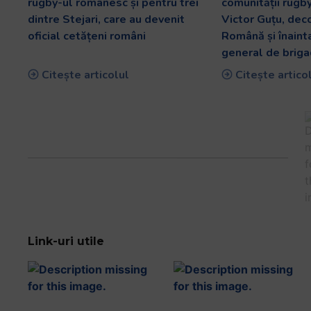
rugby-ul românesc și pentru trei
comunității rugb
dintre Stejari, care au devenit
Victor Guțu, dec
oficial cetățeni români
Română și înaint
general de briga
Citește articolul
Citește artico
Link-uri utile