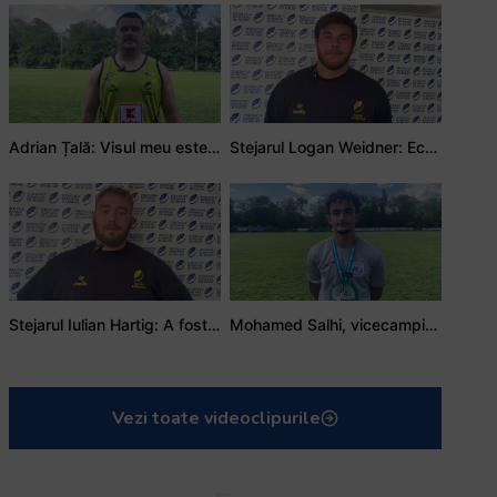
Adrian Țală: Visul meu este să debutez pentru România
Stejarul Logan Weidner: Echipa a muncit mult, iar asta se va vedea în meciurile de la Nations Cup
Stejarul Iulian Hartig: A fost un turneu care a unit mai mult echipa
Mohamed Salhi, vicecampion național juniori I: Rugby-ul te învață să accepți și înfrângerile
Vezi toate videoclipurile