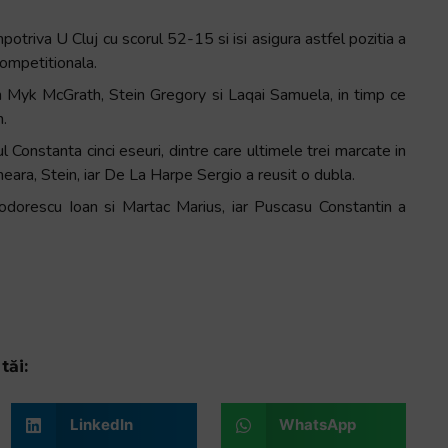
potriva U Cluj cu scorul 52-15 si isi asigura astfel pozitia a
competitionala.
an Myk McGrath, Stein Gregory si Laqai Samuela, in timp ce
n.
 Constanta cinci eseuri, dintre care ultimele trei marcate in
heara, Stein, iar De La Harpe Sergio a reusit o dubla.
Teodorescu Ioan si Martac Marius, iar Puscasu Constantin a
tăi:
LinkedIn
WhatsApp