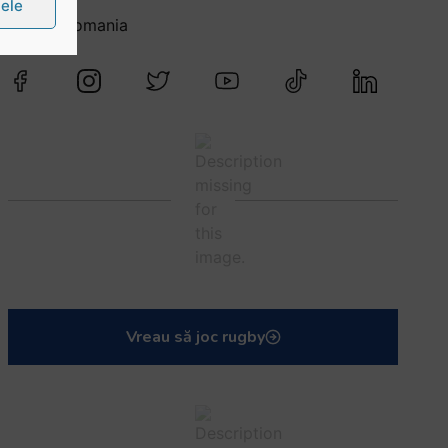
țele
@rugbyromania
Vreau să joc rugby