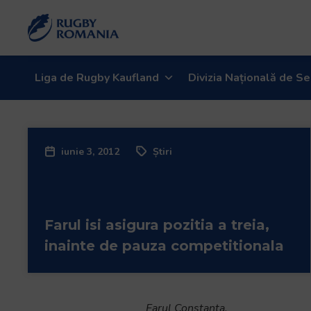
Welcome
to
All
in
One
Liga de Rugby Kaufland
Divizia Națională de Se
Accessibility
screen
reader.
To
iunie 3, 2012
Știri
start
the
All
in
Farul isi asigura pozitia a treia,
One
Accessibility
inainte de pauza competitionala
screen
reader,
press
Farul Constanta.
"Ctrl