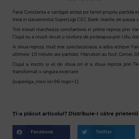
+
Farul Constanta a castigat astazi pe teren propriu partida im
/".
treia in clasamentul SuperLigii CEC Bank, inainte de pauza 
This
shortcut
Trei eseuri marcheaza constantenii in prima repriza prin V
activates
Clujul nu a reusit decat o lovitura de pedeapsa prin Utiu Ali
the
A doua repriza, mult mai spectaculoasa, a adus echipei Farul
screen
ultimele 10 minute ale partidei. Marcatori au fost: Cornei, G
reader
Clujul a inscris si el de doua ori in a doua repriza prin 
to
transformat o singura incercare.
help
you
[superliga_meci id=96 logo=1]
navigate
and
interact
with
Ți-a plăcut articolul? Distribuie-l către prietenii 
the
content.
Facebook
Twitter