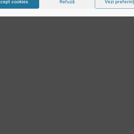
cept cookies
Refuză
Vezi preferin