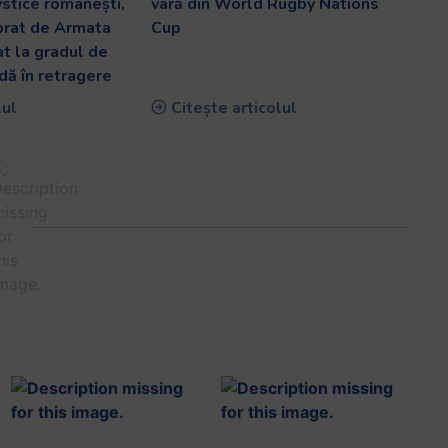
ystice românești,
vară din World Rugby Nations
orat de Armata
Cup
at la gradul de
dă în retragere
lul
Citește articolul