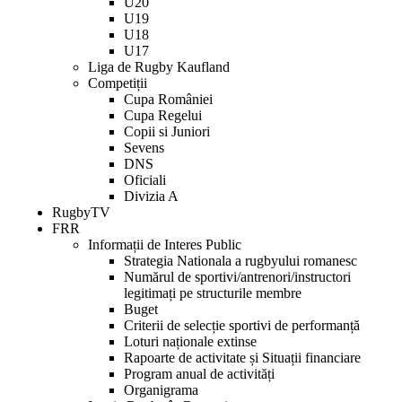
U20
comandă
U19
rapidă
U18
activează
U17
cititorul
Liga de Rugby Kaufland
de
Competiții
ecran
Cupa României
pentru
Cupa Regelui
a
Copii si Juniori
vă
Sevens
ajuta
DNS
să
Oficiali
navigați
Divizia A
și
RugbyTV
să
FRR
interacționați
Informații de Interes Public
cu
Strategia Nationala a rugbyului romanesc
conținutul.
Numărul de sportivi/antrenori/instructori
legitimați pe structurile membre
Buget
Criterii de selecție sportivi de performanță
Loturi naționale extinse
Rapoarte de activitate și Situații financiare
Program anual de activități
Organigrama