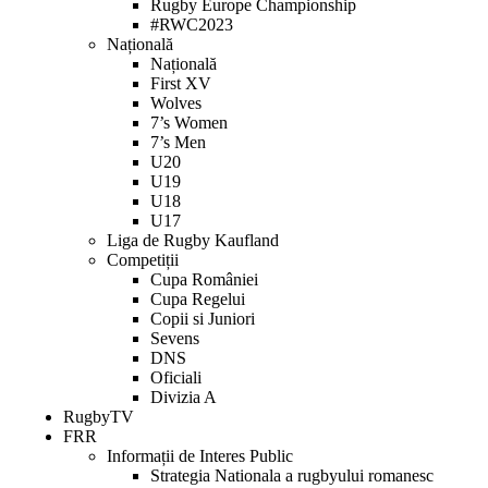
Rugby Europe Championship
#RWC2023
Națională
Națională
First XV
Wolves
7’s Women
7’s Men
U20
U19
U18
U17
Liga de Rugby Kaufland
Competiții
Cupa României
Cupa Regelui
Copii si Juniori
Sevens
DNS
Oficiali
Divizia A
RugbyTV
FRR
Informații de Interes Public
Strategia Nationala a rugbyului romanesc