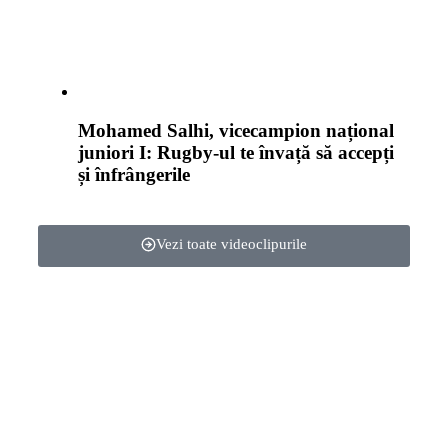
Mohamed Salhi, vicecampion național
juniori I: Rugby-ul te învață să accepți
și înfrângerile
Vezi toate videoclipurile