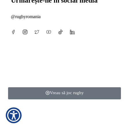
Urmărește-ne în social media
@rugbyromania
Vreau să joc rugby