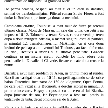
concretizate de mijlocasul la gramada Mele.
De partea cealalta, oaspetii au avut si ei un eseu in statistici,
semnat de Talebulamaijaina. Pilierul roman Silviu Florea a fost
titular la Bordeaux, pe intreaga durata a meciului.
Campioana en-titre, Toulouse, a avut mult de furca pe terenul
ultimei clasate, Mont-de-Marsan. In cele din urma, oaspetii s-au
impus cu 16-12. Talonerul veteran, Servat, care a revenit pe teren
dupa a doua retragere oficiala, a marcat singurul eseu al partidei,
in minutul 12. Transformarea lui McAllister, ca si cele doua
lovituri de pedeapsa ale uverturii lui Toulouse, au facut diferenta.
Pe final, Beauxis a inscris si el dintr-o penalitate. Gazdele
continua sa nu inscrie eseuri, punctele lor fiind aduse prin
penalitatile lui Duvallet si Claverie, fiecare cu cate doua reusite la
buturi.
Biarritz a avut mari problem cu Agen, in primul meci al rundei.
Bascii au castigat doar cu 16-11, oaspetii agatandu-se de orice
balon. Puternicul inchizator de 150 de kilograme, Opeti Fonua,
pe care l-am vazut si la Bucuresti, a deschis scorul in minutul 3,
printr-o incercare. Heguy a ripostat cu un eseu al lui Biarritz,
dupa jumatate de ora, iar Peyrelongue a fost mai precis in
tentativele de tinta, decat omologii sai de la Agen.
Etapa s-a incheiat cu victoria incredibila a celor de la Racing