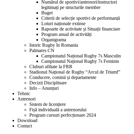
Numărul de sportivi/antrenori/instructori
legitimați pe structurile membre
Buget
Criterii de selecție sportivi de performanță
Loturi naționale extinse
Rapoarte de activitate și Situații financiare
Program anual de activități
Organigrama
Istoric Rugby în Romania
Palmares CN
Campionatul Național Rugby 7s Masculin
Campionatul Național Rugby 7s Feminin
Cluburi afiliate la FRR
Stadionul Național de Rugby “Arcul de Triumf”
Conducere, comisii și departamente
Decizii Disciplinare
Info – Anunțuri
Tehnic
Antrenori
Sistem de licențiere
Fișă individuală a antrenorului
Program cursuri perfecționare 2024
Download
Contact