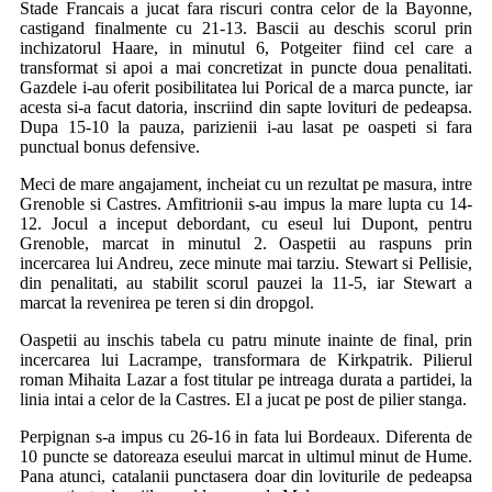
Stade Francais a jucat fara riscuri contra celor de la Bayonne,
castigand finalmente cu 21-13. Bascii au deschis scorul prin
inchizatorul Haare, in minutul 6, Potgeiter fiind cel care a
transformat si apoi a mai concretizat in puncte doua penalitati.
Gazdele i-au oferit posibilitatea lui Porical de a marca puncte, iar
acesta si-a facut datoria, inscriind din sapte lovituri de pedeapsa.
Dupa 15-10 la pauza, parizienii i-au lasat pe oaspeti si fara
punctual bonus defensive.
Meci de mare angajament, incheiat cu un rezultat pe masura, intre
Grenoble si Castres. Amfitrionii s-au impus la mare lupta cu 14-
12. Jocul a inceput debordant, cu eseul lui Dupont, pentru
Grenoble, marcat in minutul 2. Oaspetii au raspuns prin
incercarea lui Andreu, zece minute mai tarziu. Stewart si Pellisie,
din penalitati, au stabilit scorul pauzei la 11-5, iar Stewart a
marcat la revenirea pe teren si din dropgol.
Oaspetii au inschis tabela cu patru minute inainte de final, prin
incercarea lui Lacrampe, transformara de Kirkpatrik. Pilierul
roman Mihaita Lazar a fost titular pe intreaga durata a partidei, la
linia intai a celor de la Castres. El a jucat pe post de pilier stanga.
Perpignan s-a impus cu 26-16 in fata lui Bordeaux. Diferenta de
10 puncte se datoreaza eseului marcat in ultimul minut de Hume.
Pana atunci, catalanii punctasera doar din loviturile de pedeapsa