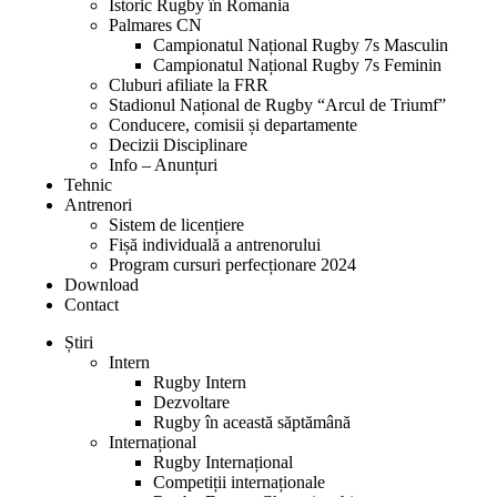
Istoric Rugby în Romania
Palmares CN
Campionatul Național Rugby 7s Masculin
Campionatul Național Rugby 7s Feminin
Cluburi afiliate la FRR
Stadionul Național de Rugby “Arcul de Triumf”
Conducere, comisii și departamente
Decizii Disciplinare
Info – Anunțuri
Tehnic
Antrenori
Sistem de licențiere
Fișă individuală a antrenorului
Program cursuri perfecționare 2024
Download
Contact
Știri
Intern
Rugby Intern
Dezvoltare
Rugby în această săptămână
Internațional
Rugby Internațional
Competiții internaționale