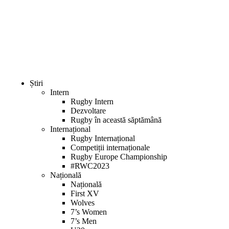
Bun
venit
la
cititorul
de
ecran
All
in
One
Știri
Accessibility
Intern
Pentru
Rugby Intern
a
Dezvoltare
porni
Rugby în această săptămână
cititorul
Internațional
de
Rugby Internațional
ecran
Competiții internaționale
All
Rugby Europe Championship
in
#RWC2023
One
Națională
Accessibility,
Națională
apăsați
First XV
„Ctrl
Wolves
+
7’s Women
/”
7’s Men
Această