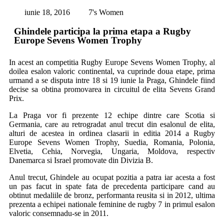
iunie 18, 2016
7's Women
Ghindele participa la prima etapa a Rugby
Europe Sevens Women Trophy
In acest an competitia Rugby Europe Sevens Women Trophy, al
doilea esalon valoric continental, va cuprinde doua etape, prima
urmand a se disputa intre 18 si 19 iunie la Praga, Ghindele fiind
decise sa obtina promovarea in circuitul de elita Sevens Grand
Prix.
La Praga vor fi prezente 12 echipe dintre care Scotia si
Germania, care au retrogradat anul trecut din esalonul de elita,
alturi de acestea in ordinea clasarii in editia 2014 a Rugby
Europe Sevens Women Trophy, Suedia, Romania, Polonia,
Elvetia, Cehia, Norvegia, Ungaria, Moldova, respectiv
Danemarca si Israel promovate din Divizia B.
Anul trecut, Ghindele au ocupat pozitia a patra iar acesta a fost
un pas facut in spate fata de precedenta participare cand au
obtinut medaliile de bronz, performanta reusita si in 2012, ultima
prezenta a echipei nationale feminine de rugby 7 in primul esalon
valoric consemnadu-se in 2011.