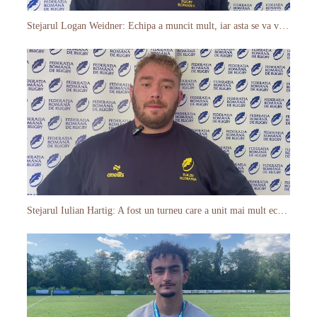
Stejarul Logan Weidner: Echipa a muncit mult, iar asta se va vedea în meciurile de la Nations Cup
Stejarul Iulian Hartig: A fost un turneu care a unit mai mult echipa