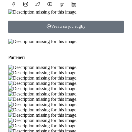
Vreau să joc rugby
Parteneri