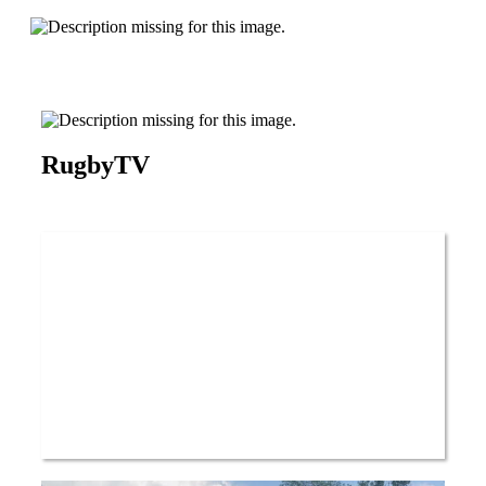
RugbyTV