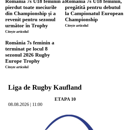
România 7s U18 feminin a
România 7s U18 feminin,
pierdut toate meciurile
pregătită pentru debutul
din Championship și a
la Campionatul European
revenit pentru sezonul
Championship
următor în Trophy
Citește articolul
Citește articolul
România 7s feminin a
terminat pe locul 8
sezonul 2026 Rugby
Europe Trophy
Citește articolul
Liga de Rugby Kaufland
ETAPA 10
08.08.2026 | 11:00