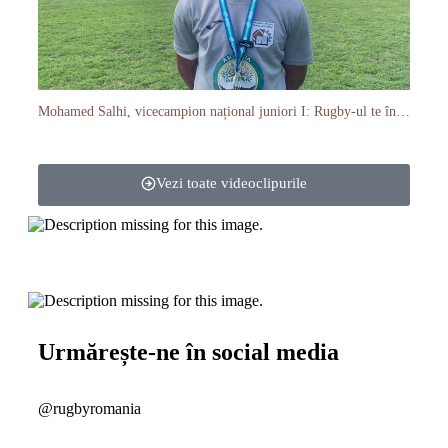
Mohamed Salhi, vicecampion național juniori I: Rugby-ul te învață să accepți și înfrângerile
Vezi toate videoclipurile
Urmărește-ne în social media
@rugbyromania