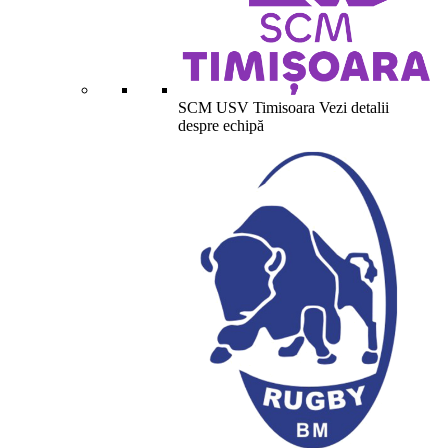
screen
reader
to
help
you
SCM USV Timisoara
Vezi detalii
navigate
despre echipă
and
interact
with
the
content.