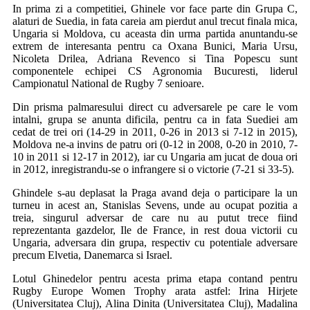
In prima zi a competitiei, Ghinele vor face parte din Grupa C,
alaturi de Suedia, in fata careia am pierdut anul trecut finala mica,
Ungaria si Moldova, cu aceasta din urma partida anuntandu-se
extrem de interesanta pentru ca Oxana Bunici, Maria Ursu,
Nicoleta Drilea, Adriana Revenco si Tina Popescu sunt
componentele echipei CS Agronomia Bucuresti, liderul
Campionatul National de Rugby 7 senioare.
Din prisma palmaresului direct cu adversarele pe care le vom
intalni, grupa se anunta dificila, pentru ca in fata Suediei am
cedat de trei ori (14-29 in 2011, 0-26 in 2013 si 7-12 in 2015),
Moldova ne-a invins de patru ori (0-12 in 2008, 0-20 in 2010, 7-
10 in 2011 si 12-17 in 2012), iar cu Ungaria am jucat de doua ori
in 2012, inregistrandu-se o infrangere si o victorie (7-21 si 33-5).
Ghindele s-au deplasat la Praga avand deja o participare la un
turneu in acest an, Stanislas Sevens, unde au ocupat pozitia a
treia, singurul adversar de care nu au putut trece fiind
reprezentanta gazdelor, Ile de France, in rest doua victorii cu
Ungaria, adversara din grupa, respectiv cu potentiale adversare
precum Elvetia, Danemarca si Israel.
Lotul Ghinedelor pentru acesta prima etapa contand pentru
Rugby Europe Women Trophy arata astfel: Irina Hirjete
(Universitatea Cluj), Alina Dinita (Universitatea Cluj), Madalina