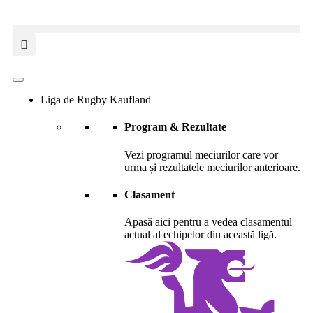
Welcome
to
All
in
One
Accessibility
screen
reader.
Liga de Rugby Kaufland
To
start
Program & Rezultate
the
All
Vezi programul meciurilor care vor
in
urma și rezultatele meciurilor anterioare.
One
Accessibility
Clasament
screen
reader,
Apasă aici pentru a vedea clasamentul
press
actual al echipelor din această ligă.
"Ctrl
+
/".
This
shortcut
activates
the