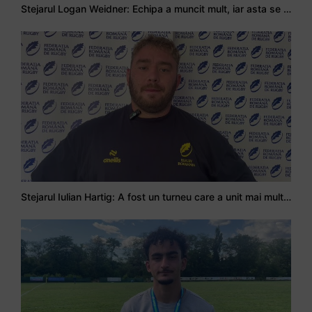
Stejarul Logan Weidner: Echipa a muncit mult, iar asta se va vedea în meciurile de la Nations Cup
Stejarul Iulian Hartig: A fost un turneu care a unit mai mult echipa