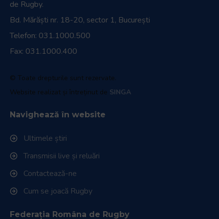
de Rugby.
Bd. Mărăști nr. 18-20, sector 1, București
Telefon:
031.1000.500
Fax: 031.1000.400
© Toate drepturile sunt rezervate.
Website realizat și întreținut de
SINGA
Navighează în website
Ultimele știri
Transmisii live și reluări
Contactează-ne
Cum se joacă Rugby
Federația Româna de Rugby