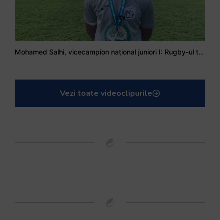
Mohamed Salhi, vicecampion național juniori I: Rugby-ul te învață să accepți și înfrângerile
Vezi toate videoclipurile