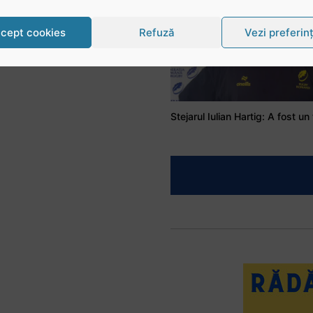
cept cookies
Refuză
Vezi preferin