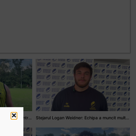
Adrian Țală: Visul meu este să debutez pentru România
Stejarul Logan Weidner: Echipa a muncit mult, iar asta se va vedea în meciurile de la Nations Cup