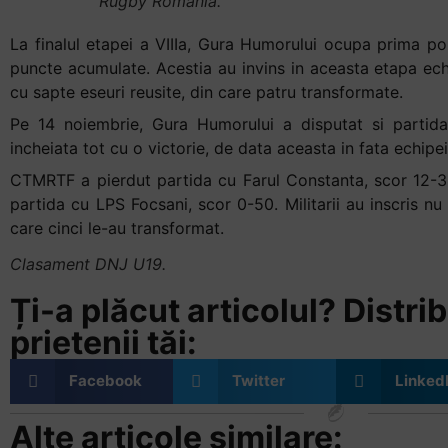
Rugby Romania.
La finalul etapei a VIIIa, Gura Humorului ocupa prima po
puncte acumulate. Acestia au invins in aceasta etapa ec
cu sapte eseuri reusite, din care patru transformate.
Pe 14 noiembrie, Gura Humorului a disputat si partida
incheiata tot cu o victorie, de data aceasta in fata echipe
CTMRTF a pierdut partida cu Farul Constanta, scor 12-38
partida cu LPS Focsani, scor 0-50. Militarii au inscris nu
care cinci le-au transformat.
Clasament DNJ U19.
Ți-a plăcut articolul? Distrib
prietenii tăi:
Facebook
Twitter
Linked
Alte articole similare: