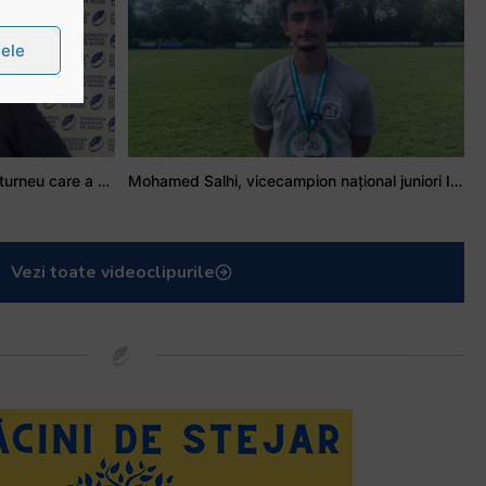
țele
Stejarul Iulian Hartig: A fost un turneu care a unit mai mult echipa
Mohamed Salhi, vicecampion național juniori I: Rugby-ul te învață să accepți și înfrângerile
Vezi toate videoclipurile