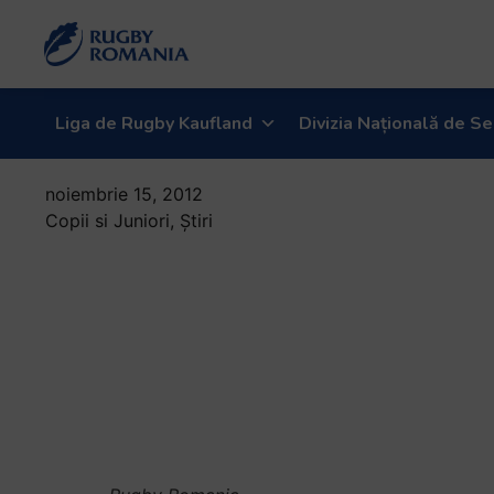
Liga de Rugby Kaufland
Divizia Națională de Se
noiembrie 15, 2012
Copii si Juniori
,
Știri
Gura
Humorului,
lideri in Divizia
Nationala de
Juniori U19