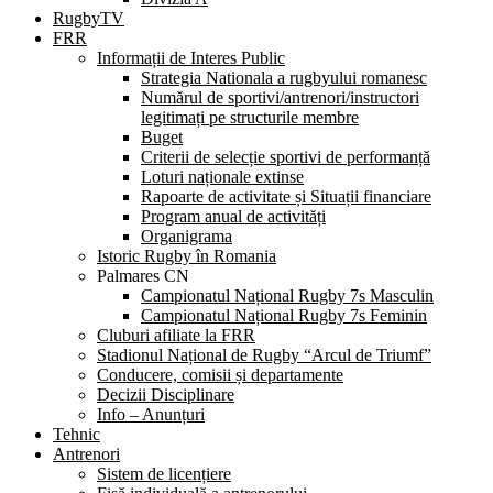
RugbyTV
FRR
Informații de Interes Public
Strategia Nationala a rugbyului romanesc
Numărul de sportivi/antrenori/instructori
legitimați pe structurile membre
Buget
Criterii de selecție sportivi de performanță
Loturi naționale extinse
Rapoarte de activitate și Situații financiare
Program anual de activități
Organigrama
Istoric Rugby în Romania
Palmares CN
Campionatul Național Rugby 7s Masculin
Campionatul Național Rugby 7s Feminin
Cluburi afiliate la FRR
Stadionul Național de Rugby “Arcul de Triumf”
Conducere, comisii și departamente
Decizii Disciplinare
Info – Anunțuri
Tehnic
Antrenori
Sistem de licențiere