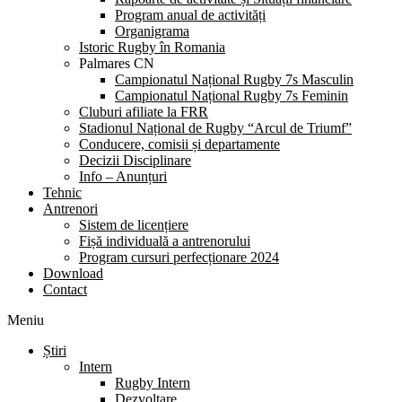
Program anual de activități
Organigrama
Istoric Rugby în Romania
Palmares CN
Campionatul Național Rugby 7s Masculin
Campionatul Național Rugby 7s Feminin
Cluburi afiliate la FRR
Stadionul Național de Rugby “Arcul de Triumf”
Conducere, comisii și departamente
Decizii Disciplinare
Info – Anunțuri
Tehnic
Antrenori
Sistem de licențiere
Fișă individuală a antrenorului
Program cursuri perfecționare 2024
Download
Contact
Meniu
Știri
Intern
Rugby Intern
Dezvoltare