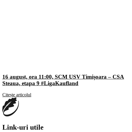
16 august, ora 11:00, SCM USV Timișoara – CSA
Steaua, etapa 9 #LigaKaufland
Citește articolul
Link-uri utile