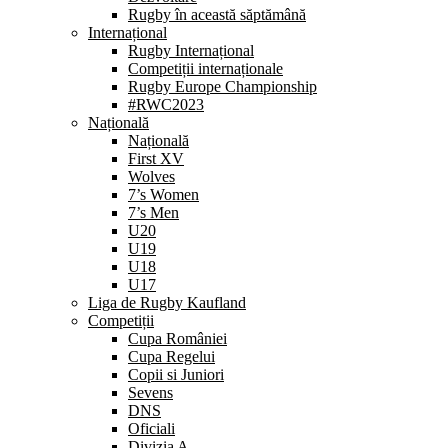
Rugby în această săptămână
Internațional
Rugby Internațional
Competiții internaționale
Rugby Europe Championship
#RWC2023
Națională
Națională
First XV
Wolves
7’s Women
7’s Men
U20
U19
U18
U17
Liga de Rugby Kaufland
Competiții
Cupa României
Cupa Regelui
Copii si Juniori
Sevens
DNS
Oficiali
Divizia A