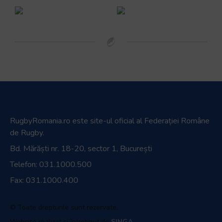
RugbyRomania.ro
este site-ul oficial al Federației Române
de Rugby.
Bd. Mărăști nr. 18-20, sector 1, București
Telefon:
031.1000.500
Fax: 031.1000.400
© Toate drepturile sunt rezervate.
Website realizat și întreținut de
SINGA