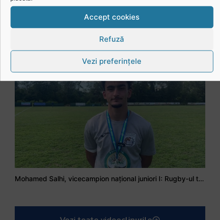
Accept cookies
Refuză
Stejarul Iulian Hartig: A fost un turneu care a unit mai mult echipa
Vezi preferințele
Mohamed Salhi, vicecampion național juniori I: Rugby-ul te învață să accepți și înfrângerile