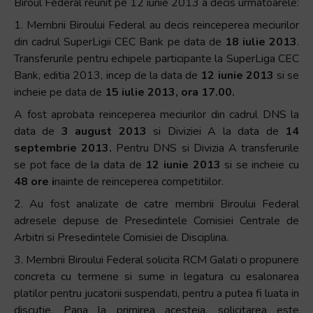
Biroul Federal reunit pe 12 iunie 2013 a decis urmatoarele:
1. Membrii Biroului Federal au decis reinceperea meciurilor
din cadrul SuperLigii CEC Bank pe data de
18 iulie 2013
.
Transferurile pentru echipele participante la SuperLiga CEC
Bank, editia 2013, incep de la data de
12 iunie 2013
si se
incheie pe data de
15 iulie 2013, ora 17.00.
A fost aprobata reinceperea meciurilor din cadrul DNS la
data de
3 august 2013
si Diviziei A la data de
14
septembrie 2013.
Pentru DNS si Divizia A transferurile
se pot face de la data de
12 iunie 2013
si se incheie cu
48 ore i
nainte de reinceperea competitiilor.
2. Au fost analizate de catre membrii Biroului Federal
adresele depuse de Presedintele Comisiei Centrale de
Arbitri si Presedintele Comisiei de Disciplina.
3. Membrii Biroului Federal solicita RCM Galati o propunere
concreta cu termene si sume in legatura cu esalonarea
platilor pentru jucatorii suspendati, pentru a putea fi luata in
discutie. Pana la primirea acesteia, solicitarea este