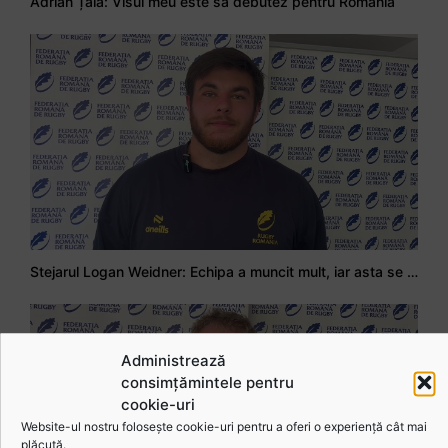
Adrian Țală: Visul meu este să debutez pentru România
Stejarul Logan Weidner: Echipa a muncit mult, iar asta se va vedea în meciurile de la Nations Cup
Administrează
consimțămintele pentru
cookie-uri
Website-ul nostru folosește cookie-uri pentru a oferi o experiență cât mai
plăcută.