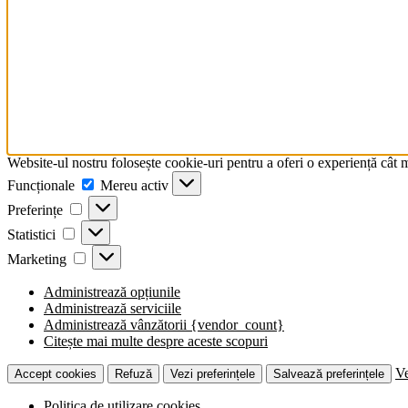
Website-ul nostru folosește cookie-uri pentru a oferi o experiență cât 
Funcționale
Funcționale
Mereu activ
Preferințe
Preferințe
Statistici
Statistici
Marketing
Marketing
Administrează opțiunile
Administrează serviciile
Administrează vânzătorii {vendor_count}
Citește mai multe despre aceste scopuri
Ve
Accept cookies
Refuză
Vezi preferințele
Salvează preferințele
Politica de utilizare cookies