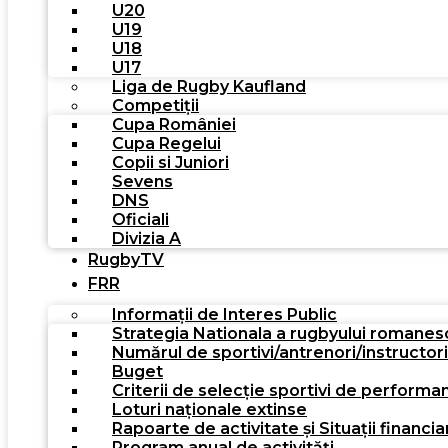
U20
U19
U18
U17
Liga de Rugby Kaufland
Competiții
Cupa României
Cupa Regelui
Copii si Juniori
Sevens
DNS
Oficiali
Divizia A
RugbyTV
FRR
Informații de Interes Public
Strategia Nationala a rugbyului romanes
Numărul de sportivi/antrenori/instructor
Buget
Criterii de selecție sportivi de performa
Loturi naționale extinse
Rapoarte de activitate și Situații financia
Program anual de activități