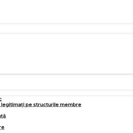
c
i legitimați pe structurile membre
nță
re