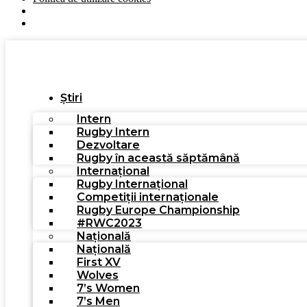
Știri
Intern
Rugby Intern
Dezvoltare
Rugby în această săptămână
Internațional
Rugby Internațional
Competiții internaționale
Rugby Europe Championship
#RWC2023
Națională
Națională
First XV
Wolves
7’s Women
7’s Men