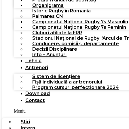
Organigrama
Istoric Rugby în Romania
Palmares CN
Campionatul Național Rugby 7s Masculin
Campionatul Național Rugby 7s Feminin
Cluburi afiliate la FRR
Stadionul Național de Rugby “Arcul de T
Conducere, comisii și departamente
Decizii Disciplinare
Info – Anunțuri
Tehnic
Antrenori
Sistem de licențiere
Fișă individuală a antrenorului
Program cursuri perfecționare 2024
Download
Contact
Meniu
Știri
Intern