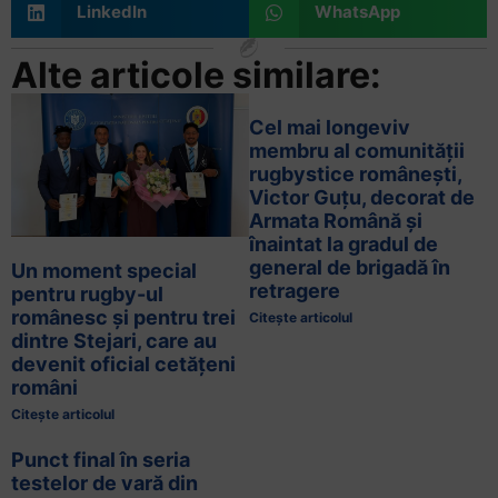
LinkedIn
WhatsApp
Alte articole similare:
Cel mai longeviv
membru al comunității
rugbystice românești,
Victor Guțu, decorat de
Armata Română și
înaintat la gradul de
general de brigadă în
Un moment special
retragere
pentru rugby-ul
românesc și pentru trei
Citește articolul
dintre Stejari, care au
devenit oficial cetățeni
români
Citește articolul
Punct final în seria
testelor de vară din