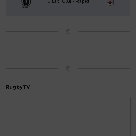
U Elbi Cluj - Rapid
RugbyTV