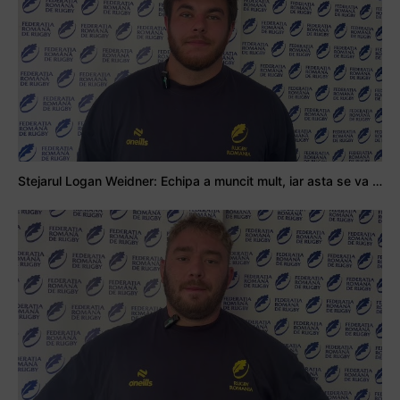
Stejarul Logan Weidner: Echipa a muncit mult, iar asta se va vedea în meciurile de la Nations Cup