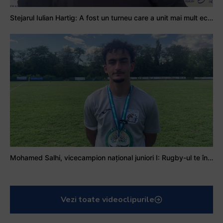
Stejarul Iulian Hartig: A fost un turneu care a unit mai mult echipa
Mohamed Salhi, vicecampion național juniori I: Rugby-ul te învață să accepți și înfrângerile
Vezi toate videoclipurile