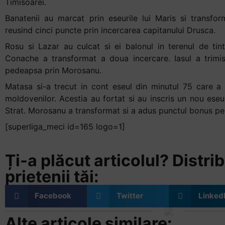
Timisoarei.
Banatenii au marcat prin eseurile lui Maris si transfor
reusind cinci puncte prin incercarea capitanului Drusca.
Rosu si Lazar au culcat si ei balonul in terenul de tin
Conache a transformat a doua incercare. Iasul a trimis
pedeapsa prin Morosanu.
Matasa si-a trecut in cont eseul din minutul 75 care a 
moldovenilor. Acestia au fortat si au inscris un nou eseu
Strat. Morosanu a transformat si a adus punctul bonus pen
[superliga_meci id=165 logo=1]
Ți-a plăcut articolul? Distrib
prietenii tăi:
Facebook
Twitter
Linked
Alte articole similare: