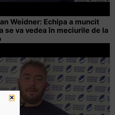
gan Weidner: Echipa a muncit
ta se va vedea în meciurile de la
p