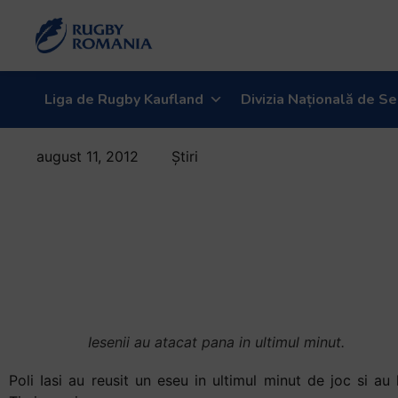
Liga de Rugby Kaufland
Divizia Națională de Se
august 11, 2012
Știri
Iesenii au
smuls punctul
bonus defensiv
Timisoarei
Iesenii au atacat pana in ultimul minut.
Poli Iasi au reusit un eseu in ultimul minut de joc si au