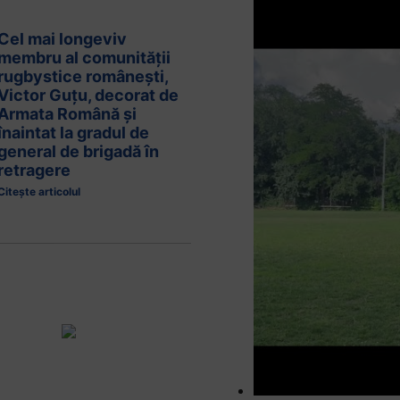
Cel mai longeviv
membru al comunității
rugbystice românești,
Victor Guțu, decorat de
Armata Română și
înaintat la gradul de
general de brigadă în
retragere
Citește articolul