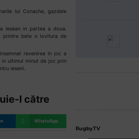
marile lui Conache, gazdele
ta iesean in partea a doua.
 printre bete o lovitura de
insemnat revenirea in joc a
 in ultimul minut de joc prin
tru ieseni.
uie-l către
In
WhatsApp
RugbyTV