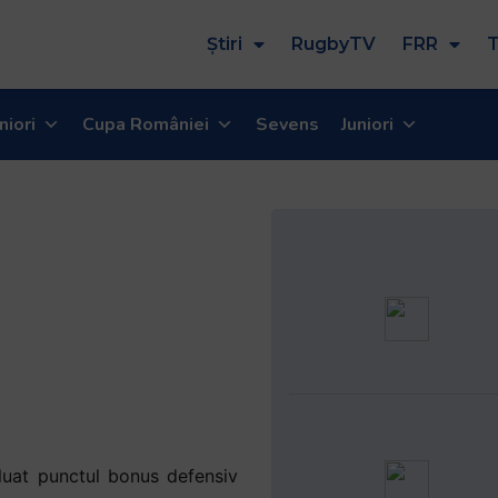
Știri
RugbyTV
FRR
T
niori
Cupa României
Sevens
Juniori
 luat punctul bonus defensiv