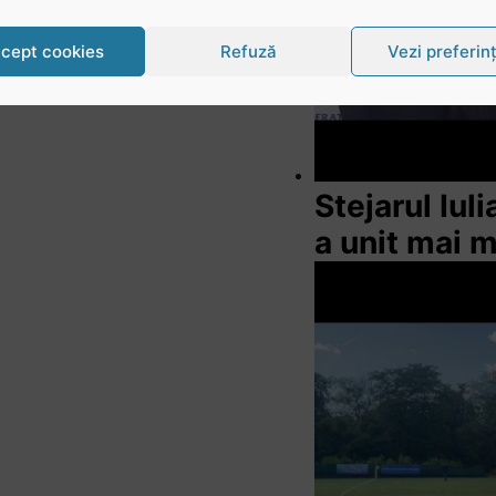
cept cookies
Refuză
Vezi preferin
Stejarul Iul
a unit mai 