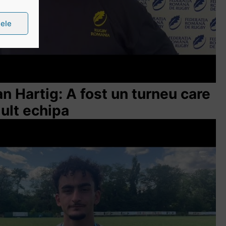
țele
ian Hartig: A fost un turneu care
mult echipa