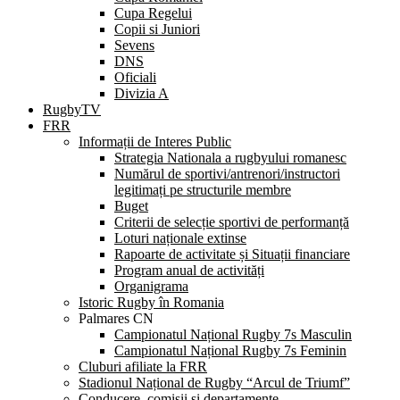
Cupa Regelui
Copii si Juniori
Sevens
DNS
Oficiali
Divizia A
RugbyTV
FRR
Informații de Interes Public
Strategia Nationala a rugbyului romanesc
Numărul de sportivi/antrenori/instructori
legitimați pe structurile membre
Buget
Criterii de selecție sportivi de performanță
Loturi naționale extinse
Rapoarte de activitate și Situații financiare
Program anual de activități
Organigrama
Istoric Rugby în Romania
Palmares CN
Campionatul Național Rugby 7s Masculin
Campionatul Național Rugby 7s Feminin
Cluburi afiliate la FRR
Stadionul Național de Rugby “Arcul de Triumf”
Conducere, comisii și departamente