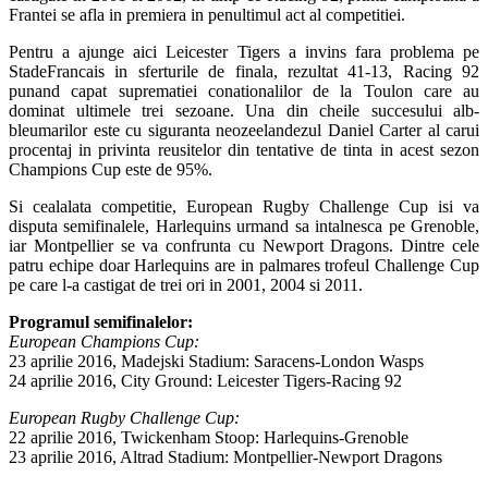
Frantei se afla in premiera in penultimul act al competitiei.
Pentru a ajunge aici Leicester Tigers a invins fara problema pe
StadeFrancais in sferturile de finala, rezultat 41-13, Racing 92
punand capat suprematiei conationalilor de la Toulon care au
dominat ultimele trei sezoane. Una din cheile succesului alb-
bleumarilor este cu siguranta neozeelandezul Daniel Carter al carui
procentaj in privinta reusitelor din tentative de tinta in acest sezon
Champions Cup este de 95%.
Si cealalata competitie, European Rugby Challenge Cup isi va
disputa semifinalele, Harlequins urmand sa intalnesca pe Grenoble,
iar Montpellier se va confrunta cu Newport Dragons. Dintre cele
patru echipe doar Harlequins are in palmares trofeul Challenge Cup
pe care l-a castigat de trei ori in 2001, 2004 si 2011.
Programul semifinalelor:
European Champions Cup:
23 aprilie 2016, Madejski Stadium: Saracens-London Wasps
24 aprilie 2016, City Ground: Leicester Tigers-Racing 92
European Rugby Challenge Cup:
22 aprilie 2016, Twickenham Stoop: Harlequins-Grenoble
23 aprilie 2016, Altrad Stadium: Montpellier-Newport Dragons