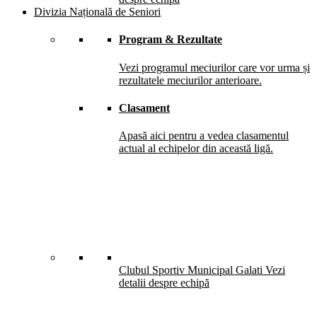
Divizia Națională de Seniori
Program & Rezultate
Vezi programul meciurilor care vor urma și
rezultatele meciurilor anterioare.
Clasament
Apasă aici pentru a vedea clasamentul
actual al echipelor din această ligă.
Clubul Sportiv Municipal Galati
Vezi
detalii despre echipă