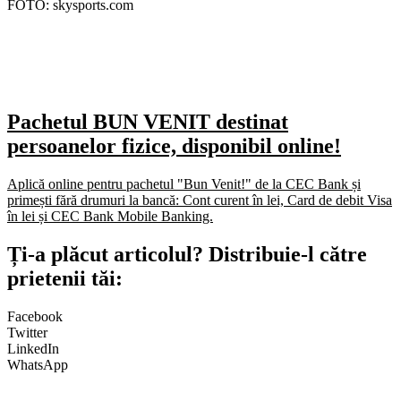
FOTO: skysports.com
Pachetul BUN VENIT destinat
persoanelor fizice, disponibil online!
Aplică online pentru pachetul "Bun Venit!" de la CEC Bank și
primești fără drumuri la bancă: Cont curent în lei, Card de debit Visa
în lei și CEC Bank Mobile Banking.​
Ți-a plăcut articolul? Distribuie-l către
prietenii tăi:
Facebook
Twitter
LinkedIn
WhatsApp