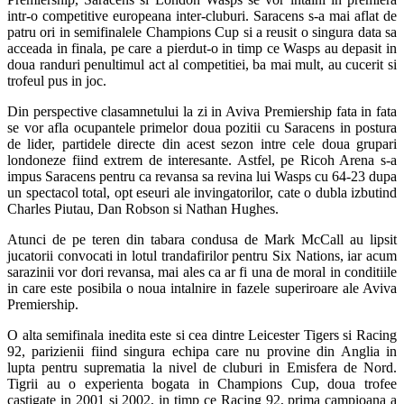
intr-o competitive europeana inter-cluburi. Saracens s-a mai aflat de
patru ori in semifinalele Champions Cup si a reusit o singura data sa
acceada in finala, pe care a pierdut-o in timp ce Wasps au depasit in
doua randuri penultimul act al competitiei, ba mai mult, au cucerit si
trofeul pus in joc.
Din perspective clasamnetului la zi in Aviva Premiership fata in fata
se vor afla ocupantele primelor doua pozitii cu Saracens in postura
de lider, partidele directe din acest sezon intre cele doua grupari
londoneze fiind extrem de interesante. Astfel, pe Ricoh Arena s-a
impus Saracens pentru ca revansa sa revina lui Wasps cu 64-23 dupa
un spectacol total, opt eseuri ale invingatorilor, cate o dubla izbutind
Charles Piutau, Dan Robson si Nathan Hughes.
Atunci de pe teren din tabara condusa de Mark McCall au lipsit
jucatorii convocati in lotul trandafirilor pentru Six Nations, iar acum
sarazinii vor dori revansa, mai ales ca ar fi una de moral in conditiile
in care este posibila o noua intalnire in fazele superiroare ale Aviva
Premiership.
O alta semifinala inedita este si cea dintre Leicester Tigers si Racing
92, parizienii fiind singura echipa care nu provine din Anglia in
lupta pentru suprematia la nivel de cluburi in Emisfera de Nord.
Tigrii au o experienta bogata in Champions Cup, doua trofee
castigate in 2001 si 2002, in timp ce Racing 92, prima campioana a