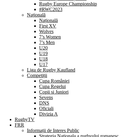
Rugby Europe Championship
#RWC2023
Națională
Națională
First XV
Wolves
7’s Women
7’s Men
U20
U19
U18
U17
Liga de Rugby Kaufland
Competiții
Cupa României
Cupa Regelui
Copii si Juniori
Sevens
DNS
Oficiali
Divizia A
RugbyTV
FRR
Informații de Interes Public
Strategia Nationala a rugbyului romanesc