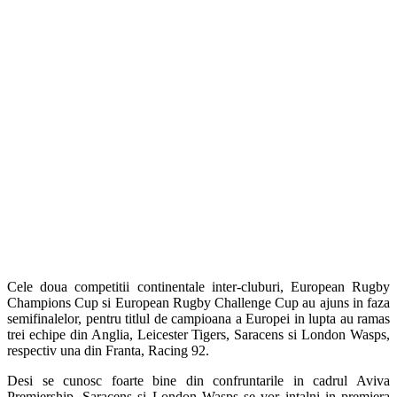
Cele doua competitii continentale inter-cluburi, European Rugby
Champions Cup si European Rugby Challenge Cup au ajuns in faza
semifinalelor, pentru titlul de campioana a Europei in lupta au ramas
trei echipe din Anglia, Leicester Tigers, Saracens si London Wasps,
respectiv una din Franta, Racing 92.
Desi se cunosc foarte bine din confruntarile in cadrul Aviva
Premiership, Saracens si London Wasps se vor intalni in premiera