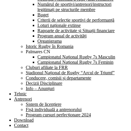
Numărul de sportivi/antrenori/instructori
legitimați pe structurile membre
Buget
Criterii de selecție sportivi de performanță
Loturi naționale extinse
Rapoarte de activitate și Situații financiare
Program anual de activități
Organigrama
Istoric Rugby în Romania
Palmares CN
Campionatul Național Rugby 7s Masculin
Campionatul Național Rugby 7s Feminin
Cluburi afiliate la FRR
Stadionul Național de Rugby “Arcul de Triumf”
Conducere, comisii și departamente
Decizii Disciplinare
Info – Anunțuri
Tehnic
Antrenori
Sistem de licențiere
Fișă individuală a antrenorului
Program cursuri perfecționare 2024
Download
Contact