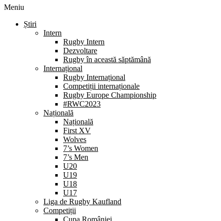
Meniu
Știri
Intern
Rugby Intern
Dezvoltare
Rugby în această săptămână
Internațional
Rugby Internațional
Competiții internaționale
Rugby Europe Championship
#RWC2023
Națională
Națională
First XV
Wolves
7’s Women
7’s Men
U20
U19
U18
U17
Liga de Rugby Kaufland
Competiții
Cupa României