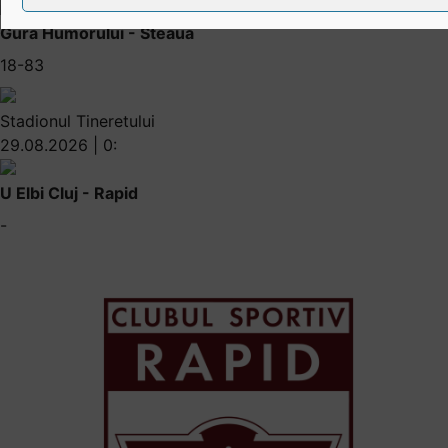
Gura Humorului - Steaua
18-83
Stadionul Tineretului
29.08.2026 | 0:
U Elbi Cluj - Rapid
-