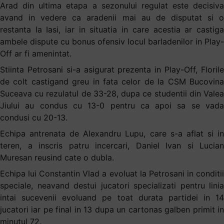
Arad din ultima etapa a sezonului regulat este decisiva
avand in vedere ca aradenii mai au de disputat si o
restanta la Iasi, iar in situatia in care acestia ar castiga
ambele dispute cu bonus ofensiv locul barladenilor in Play-
Off ar fi amenintat.
Stiinta Petrosani si-a asigurat prezenta in Play-Off, Florile
de colt castigand greu in fata celor de la CSM Bucovina
Suceava cu rezulatul de 33-28, dupa ce studentii din Valea
Jiului au condus cu 13-0 pentru ca apoi sa se vada
condusi cu 20-13.
Echipa antrenata de Alexandru Lupu, care s-a aflat si in
teren, a inscris patru incercari, Daniel Ivan si Lucian
Muresan reusind cate o dubla.
Echipa lui Constantin Vlad a evoluat la Petrosani in conditii
speciale, neavand destui jucatori specializati pentru linia
intai sucevenii evoluand pe toat durata partidei in 14
jucatori iar pe final in 13 dupa un cartonas galben primit in
minutul 72.