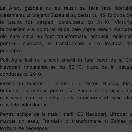
La Arad, gazdele nu au reusit sa faca fata liderului
clasamentului Stejarul Buzau si au cedat cu 45-10 dupa ce
la pauza tot oaspetii conduceau cu 31-10. Victoria
buzoienilor s-a conturat dupa cele sapte eseuri marcate
din care cinci au fost transformate, aradenii replicand
printr-o incercare, o transformare si o lovitura de
pedeapsa.
Poli Agro Iasi nu a avut emotii in fata celor de la CS
Navodari impunandu-se cu 62-10, dupa ce in pauza
conducea cu 29-0.
Iesenii au marcat 11 eseuri prin Nistor, Giusca, Plai,
Butnariu, Cremetchi pentru ca Bunea si Cernescu sa
reuseasca cate o dubla, Ignea transformand sase din
reusitele colegilor lui.
Pentru echipa de la malul marii, CS Navodari, I.Prodat a
marcat un eseu, Trandafir o transformare si Zainea o
lovitura de pedeapsa.