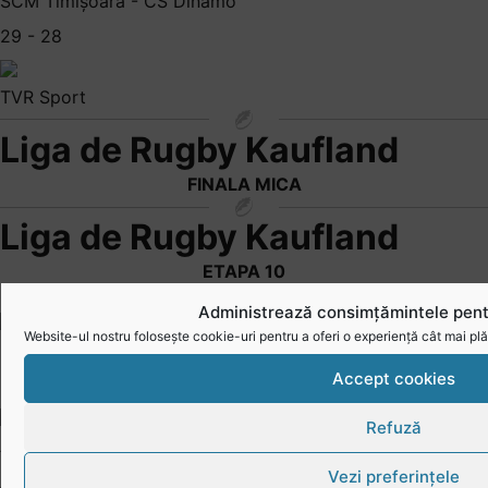
SCM Timișoara - CS Dinamo
29 - 28
TVR Sport
Liga de Rugby Kaufland
FINALA MICA
Liga de Rugby Kaufland
ETAPA 10
08.08.2026 | 11:00
Administrează consimțămintele pent
Website-ul nostru folosește cookie-uri pentru a oferi o experiență cât mai plă
Baia Mare - Dinamo
Accept cookies
24-15
Refuză
Arena Zimbrilor
08.08.2026 | 11:00
Vezi preferințele