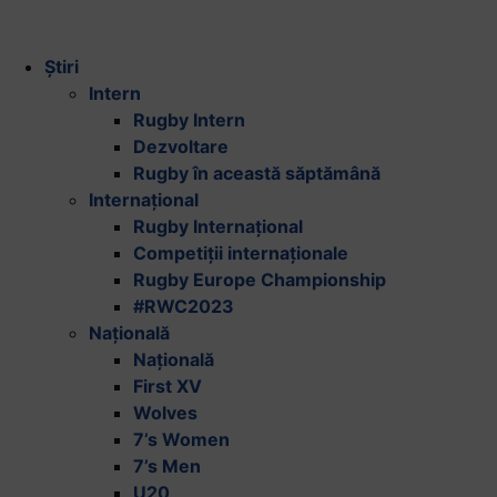
Știri
Intern
Rugby Intern
Dezvoltare
Rugby în această săptămână
Internațional
Rugby Internațional
Competiții internaționale
Rugby Europe Championship
#RWC2023
Națională
Națională
First XV
Wolves
7’s Women
7’s Men
U20