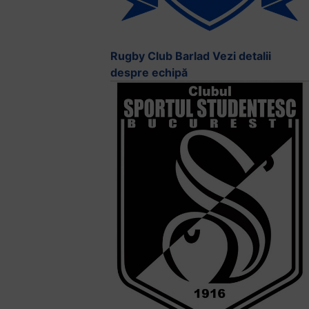
Rugby Club Barlad
Vezi detalii
despre echipă