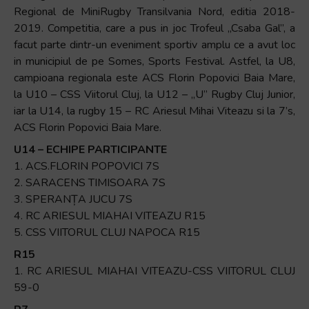
Regional de MiniRugby Transilvania Nord, editia 2018-
+
2019. Competitia, care a pus in joc Trofeul „Csaba Gal”, a
/".
facut parte dintr-un eveniment sportiv amplu ce a avut loc
This
in municipiul de pe Somes, Sports Festival. Astfel, la U8,
shortcut
campioana regionala este ACS Florin Popovici Baia Mare,
activates
la U10 – CSS Viitorul Cluj, la U12 – „U” Rugby Cluj Junior,
the
iar la U14, la rugby 15 – RC Ariesul Mihai Viteazu si la 7’s,
screen
ACS Florin Popovici Baia Mare.
reader
to
U14 – ECHIPE PARTICIPANTE
help
1. ACS.FLORIN POPOVICI 7S
you
2. SARACENS TIMISOARA 7S
navigate
3. SPERANȚA JUCU 7S
and
4. RC ARIESUL MIAHAI VITEAZU R15
interact
5. CSS VIITORUL CLUJ NAPOCA R15
with
R15
the
1. RC ARIESUL MIAHAI VITEAZU-CSS VIITORUL CLUJ
content.
59-0