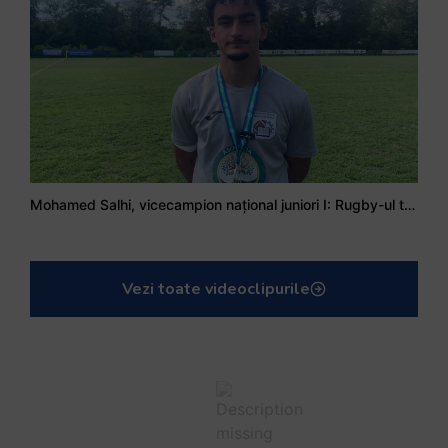
Mohamed Salhi, vicecampion național juniori I: Rugby-ul te învață să accepți și înfrângerile
Vezi toate videoclipurile