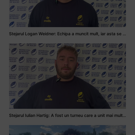
Stejarul Logan Weidner: Echipa a muncit mult, iar asta se va vedea în meciurile de la Nations Cup
Stejarul Iulian Hartig: A fost un turneu care a unit mai mult echipa