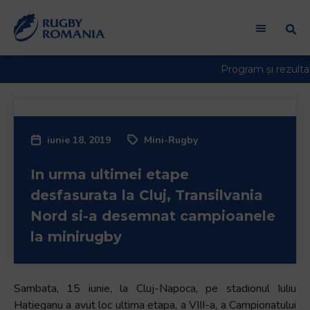
Welcome
to
All
in
One
Accessibility
screen
reader.
iunie 18, 2019
Mini-Rugby
To
start
In urma ultimei etape
the
All
desfasurata la Cluj, Transilvania
in
Nord si-a desemnat campioanele
One
la minirugby
Accessibility
screen
reader,
Sambata, 15 iunie, la Cluj-Napoca, pe stadionul Iuliu
press
Hatieganu a avut loc ultima etapa, a VIII-a, a Campionatului
"Ctrl