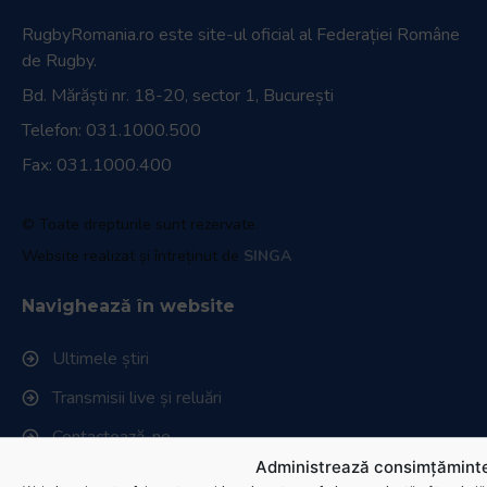
RugbyRomania.ro
este site-ul oficial al Federației Române
de Rugby.
Bd. Mărăști nr. 18-20, sector 1, București
Telefon:
031.1000.500
Fax: 031.1000.400
© Toate drepturile sunt rezervate.
Website realizat și întreținut de
SINGA
Navighează în website
Ultimele știri
Transmisii live și reluări
Contactează-ne
Administrează consimțăminte
Cum se joacă Rugby