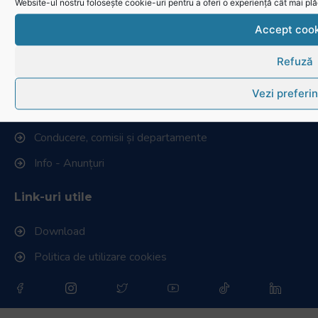
Website-ul nostru folosește cookie-uri pentru a oferi o experiență cât mai plă
Federația Româna de Rugby
Accept cook
Istoric rugby în România
Refuză
Cluburi afiliate la FRR
Vezi preferin
Stadionul național de rugby
Conducere, comisii și departamente
Info - Anunțuri
Link-uri utile
Download
Politica de utilizare cookies