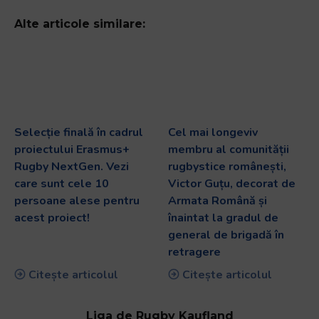
Alte articole similare:
Selecție finală în cadrul
Cel mai longeviv
proiectului Erasmus+
membru al comunității
Rugby NextGen. Vezi
rugbystice românești,
care sunt cele 10
Victor Guțu, decorat de
persoane alese pentru
Armata Română și
acest proiect!
înaintat la gradul de
general de brigadă în
retragere
Citește articolul
Citește articolul
Liga de Rugby Kaufland