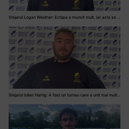
Stejarul Logan Weidner: Echipa a muncit mult, iar asta se va vedea în meciurile de la Nations Cup
Stejarul Iulian Hartig: A fost un turneu care a unit mai mult echipa