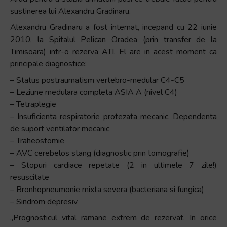
sustinerea lui Alexandru Gradinaru.
Alexandru Gradinaru a fost internat, incepand cu 22 iunie
2010, la Spitalul Pelican Oradea (prin transfer de la
Timisoara) intr-o rezerva ATI. El are in acest moment ca
principale diagnostice:
– Status postraumatism vertebro-medular C4-C5
– Leziune medulara completa ASIA A (nivel C4)
– Tetraplegie
– Insuficienta respiratorie protezata mecanic. Dependenta
de suport ventilator mecanic
– Traheostomie
– AVC cerebelos stang (diagnostic prin tomografie)
– Stopuri cardiace repetate (2 in ultimele 7 zile!)
resuscitate
– Bronhopneumonie mixta severa (bacteriana si fungica)
– Sindrom depresiv
„Prognosticul vital ramane extrem de rezervat. In orice