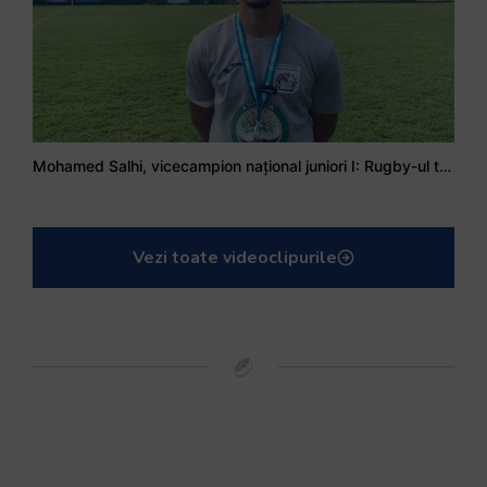
Mohamed Salhi, vicecampion național juniori I: Rugby-ul te învață să accepți și înfrângerile
Vezi toate videoclipurile