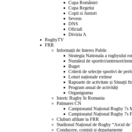
Cupa României
Cupa Regelui
Copii si Juniori
Sevens
DNS
Oficiali
Divizia A
RugbyTV
FRR
Informații de Interes Public
Strategia Nationala a rugbyului r
Numărul de sportivi/antrenori/instr
Buget
Criterii de selecție sportivi de per
Loturi naționale extinse
Rapoarte de activitate și Situații f
Program anual de activități
Organigrama
Istoric Rugby în Romania
Palmares CN
Campionatul Național Rugby 7s 
Campionatul Național Rugby 7s 
Cluburi afiliate la FRR
Stadionul Național de Rugby “Arcul de
Conducere, comisii și departamente