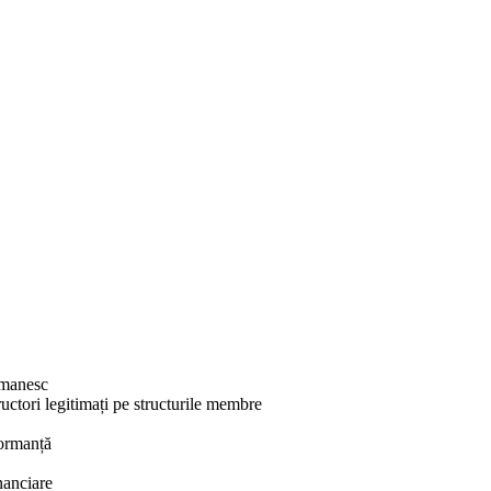
omanesc
uctori legitimați pe structurile membre
formanță
inanciare