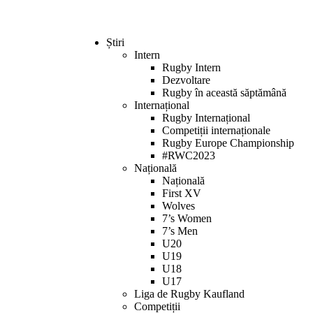
Știri
Intern
Rugby Intern
Dezvoltare
Rugby în această săptămână
Internațional
Rugby Internațional
Competiții internaționale
Rugby Europe Championship
#RWC2023
Națională
Națională
First XV
Wolves
7’s Women
7’s Men
U20
U19
U18
U17
Liga de Rugby Kaufland
Competiții