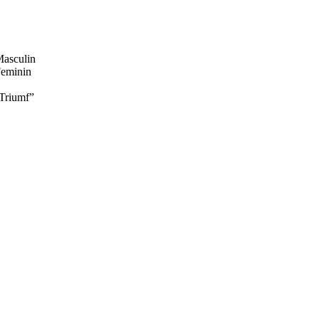
Masculin
Feminin
 Triumf”