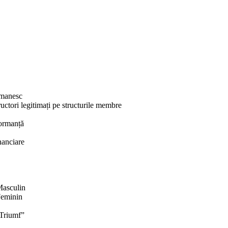
omanesc
uctori legitimați pe structurile membre
formanță
inanciare
Masculin
Feminin
 Triumf”