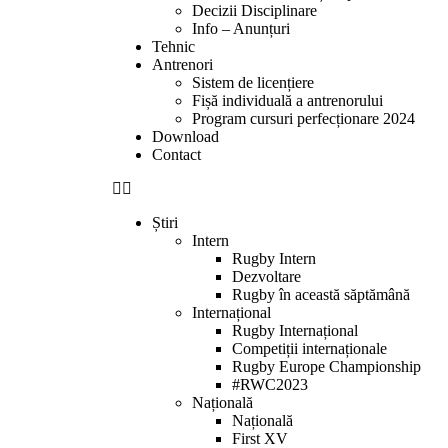
Decizii Disciplinare
Info – Anunțuri
Tehnic
Antrenori
Sistem de licențiere
Fișă individuală a antrenorului
Program cursuri perfecționare 2024
Download
Contact
Știri
Intern
Rugby Intern
Dezvoltare
Rugby în această săptămână
Internațional
Rugby Internațional
Competiții internaționale
Rugby Europe Championship
#RWC2023
Națională
Națională
First XV