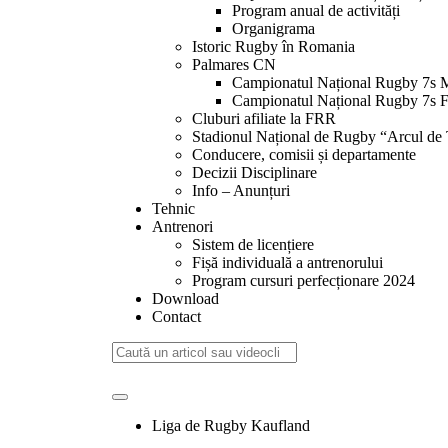
Program anual de activități
Organigrama
Istoric Rugby în Romania
Palmares CN
Campionatul Național Rugby 7s 
Campionatul Național Rugby 7s 
Cluburi afiliate la FRR
Stadionul Național de Rugby “Arcul de
Conducere, comisii și departamente
Decizii Disciplinare
Info – Anunțuri
Tehnic
Antrenori
Sistem de licențiere
Fișă individuală a antrenorului
Program cursuri perfecționare 2024
Download
Contact
Liga de Rugby Kaufland