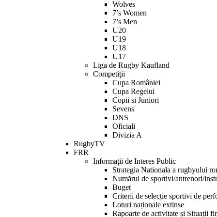
Wolves
7’s Women
7’s Men
U20
U19
U18
U17
Liga de Rugby Kaufland
Competiții
Cupa României
Cupa Regelui
Copii si Juniori
Sevens
DNS
Oficiali
Divizia A
RugbyTV
FRR
Informații de Interes Public
Strategia Nationala a rugbyului r
Numărul de sportivi/antrenori/instr
Buget
Criterii de selecție sportivi de per
Loturi naționale extinse
Rapoarte de activitate și Situații f