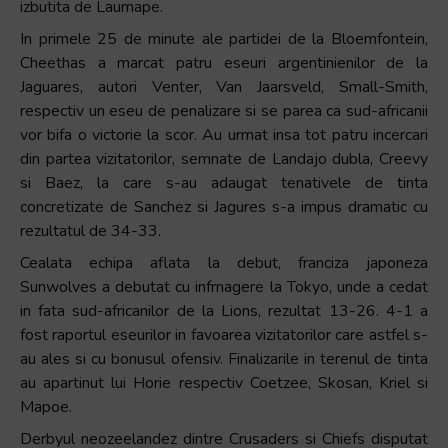
izbutita de Laumape.
In primele 25 de minute ale partidei de la Bloemfontein,
Cheethas a marcat patru eseuri argentinienilor de la
Jaguares, autori Venter, Van Jaarsveld, Small-Smith,
respectiv un eseu de penalizare si se parea ca sud-africanii
vor bifa o victorie la scor. Au urmat insa tot patru incercari
din partea vizitatorilor, semnate de Landajo dubla, Creevy
si Baez, la care s-au adaugat tenativele de tinta
concretizate de Sanchez si Jagures s-a impus dramatic cu
rezultatul de 34-33.
Cealata echipa aflata la debut, franciza japoneza
Sunwolves a debutat cu infrnagere la Tokyo, unde a cedat
in fata sud-africanilor de la Lions, rezultat 13-26. 4-1 a
fost raportul eseurilor in favoarea vizitatorilor care astfel s-
au ales si cu bonusul ofensiv. Finalizarile in terenul de tinta
au apartinut lui Horie respectiv Coetzee, Skosan, Kriel si
Mapoe.
Derbyul neozeelandez dintre Crusaders si Chiefs disputat