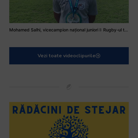
Mohamed Salhi, vicecampion național juniori I: Rugby-ul te învață să accepți și înfrângerile
Vezi toate videoclipurile