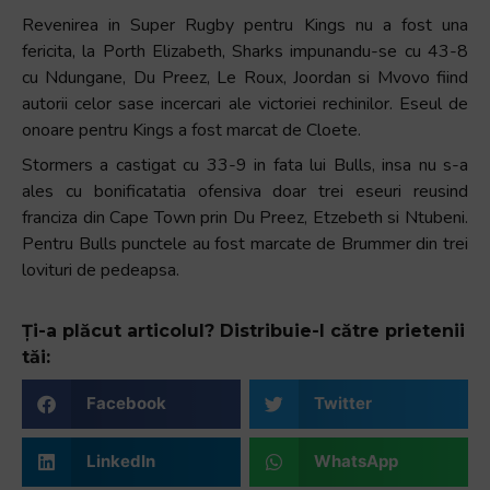
Revenirea in Super Rugby pentru Kings nu a fost una
fericita, la Porth Elizabeth, Sharks impunandu-se cu 43-8
cu Ndungane, Du Preez, Le Roux, Joordan si Mvovo fiind
autorii celor sase incercari ale victoriei rechinilor. Eseul de
onoare pentru Kings a fost marcat de Cloete.
Stormers a castigat cu 33-9 in fata lui Bulls, insa nu s-a
ales cu bonificatatia ofensiva doar trei eseuri reusind
franciza din Cape Town prin Du Preez, Etzebeth si Ntubeni.
Pentru Bulls punctele au fost marcate de Brummer din trei
lovituri de pedeapsa.
Ți-a plăcut articolul? Distribuie-l către prietenii
tăi:
Facebook
Twitter
LinkedIn
WhatsApp