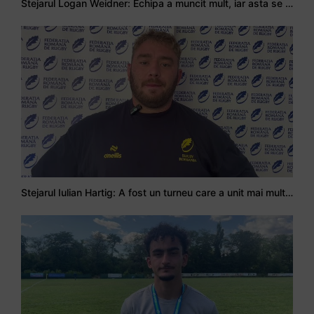
Stejarul Logan Weidner: Echipa a muncit mult, iar asta se va vedea în meciurile de la Nations Cup
Stejarul Iulian Hartig: A fost un turneu care a unit mai mult echipa