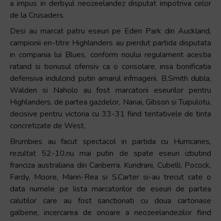
a impus in derbyul neozeelandez disputat impotriva celor
de la Crusaders.
Desi au marcat patru eseuri pe Eden Park din Auckland,
campionii en-titre Highlanders au pierdut partida disputata
in compania lui Blues, conform noului regulament acestia
ratand si bonusul ofensiv ca o consolare, insa bonificatia
defensiva indulcind putin amarul infrnagerii. B.Smith dubla,
Walden si Naholo au fost marcatorii eseurilor pentru
Highlanders, de partea gazdelor, Nanai, Gibson si Tuipulotu,
decisive pentru victoria cu 33-31 fiind tentativele de tinta
concretizate de West.
Brumbies au facut spectacol in partida cu Hurricanes,
rezultat 52-10,nu mai putin de spate eseuri izbutind
franciza australiana din Canberra. Kuridrani, Cubelli, Pocock,
Fardy, Moore, Mann-Rea si S.Carter si-au trecut cate o
data numele pe lista marcatorilor de eseuri de partea
calutilor care au fost sanctionati cu doua cartonase
galbene, incercarea de onoare a neozeelandezilor fiind