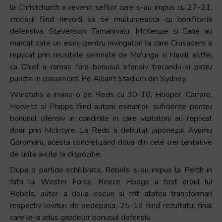
la Christchurch a revenit sefilor care s-au impus cu 27-21,
cruciatii fiind nevoiti sa se multumeasca cu bonificatia
defensiva. Stevenson, Tamanivalu, McKenzie si Cane au
marcat cate un eseu pentru invingatori la care Crusaders a
replicat prin reusitele semnate de Mo’unga si Havili, astfel
ca Chief a ramas fara bonusul ofensiv tracandu-si patru
puncte in clasament. Pe Allianz Stadium din Sydney,
Waratahs a invins-o pe Reds cu 30-10, Hooper, Carraro,
Horwitz si Phipps fiind autorii eseurilor, suficiente pentru
bonusul ofensiv in conditiile in care vizitatorii au replicat
doar prin McIntyre. La Reds a debutat japonezul Ayumu
Goromaru, acesta concretizand doua din cele trei tentative
de tinta avute la dispozitie.
Dupa o partida echilibrata, Rebels s-au impus la Perth in
fata lui Wester Force. Reece Hodge a fost eroul lui
Rebels, autor a doua eseuri si tot atatea transformari
respectiv lovituri de pedepasa, 25-19 fiind rezultatul final
care le-a adus gazdelor bonusul defensiv.