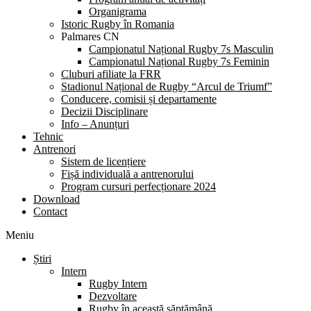
Organigrama
Istoric Rugby în Romania
Palmares CN
Campionatul Național Rugby 7s Masculin
Campionatul Național Rugby 7s Feminin
Cluburi afiliate la FRR
Stadionul Național de Rugby “Arcul de Triumf”
Conducere, comisii și departamente
Decizii Disciplinare
Info – Anunțuri
Tehnic
Antrenori
Sistem de licențiere
Fișă individuală a antrenorului
Program cursuri perfecționare 2024
Download
Contact
Meniu
Știri
Intern
Rugby Intern
Dezvoltare
Rugby în această săptămână