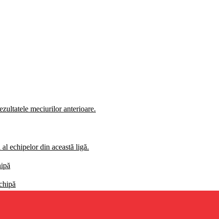
zultatele meciurilor anterioare.
al echipelor din această ligă.
hipă
echipă