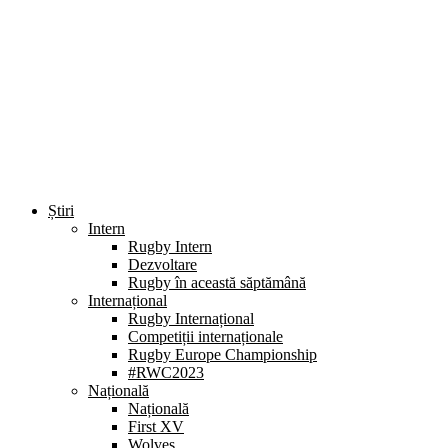
Știri
Intern
Rugby Intern
Dezvoltare
Rugby în această săptămână
Internațional
Rugby Internațional
Competiții internaționale
Rugby Europe Championship
#RWC2023
Națională
Națională
First XV
Wolves