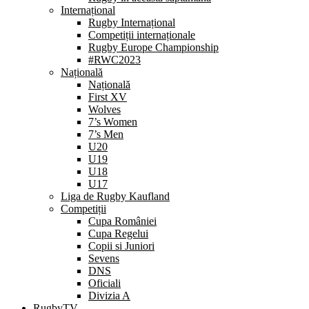
Internațional
Rugby Internațional
Competiții internaționale
Rugby Europe Championship
#RWC2023
Națională
Națională
First XV
Wolves
7’s Women
7’s Men
U20
U19
U18
U17
Liga de Rugby Kaufland
Competiții
Cupa României
Cupa Regelui
Copii si Juniori
Sevens
DNS
Oficiali
Divizia A
RugbyTV