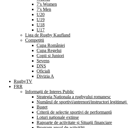
7’s Women
7’s Men
U20
U19
U18
U17
Liga de Rugby Kaufland
Competiții
Cupa României
Cupa Regelui
Copii si Juniori
Sevens
DNS
Oficiali
Divizia A
RugbyTV
FRR
Informații de Interes Public
Strategia Nationala a rugbyului romanesc
Numărul de sportivi/antrenori/instructori legitimați
Buget
Criterii de selecție sportivi de performanță
Loturi naționale extinse
Rapoarte de activitate și Situații financiare
Program anual de activități