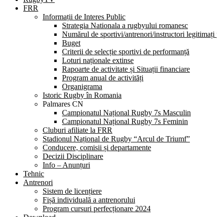
FRR
Informații de Interes Public
Strategia Nationala a rugbyului romanesc
Numărul de sportivi/antrenori/instructori legitimați
Buget
Criterii de selecție sportivi de performanță
Loturi naționale extinse
Rapoarte de activitate și Situații financiare
Program anual de activități
Organigrama
Istoric Rugby în Romania
Palmares CN
Campionatul Național Rugby 7s Masculin
Campionatul Național Rugby 7s Feminin
Cluburi afiliate la FRR
Stadionul Național de Rugby “Arcul de Triumf”
Conducere, comisii și departamente
Decizii Disciplinare
Info – Anunțuri
Tehnic
Antrenori
Sistem de licențiere
Fișă individuală a antrenorului
Program cursuri perfecționare 2024