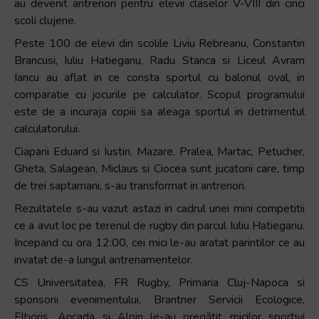
au devenit antrenori pentru elevii claselor V-VIII din cinci
scoli clujene.
Peste 100 de elevi din scolile Liviu Rebreanu, Constantin
Brancusi, Iuliu Hatieganu, Radu Stanca si Liceul Avram
Iancu au aflat in ce consta sportul cu balonul oval, in
comparatie cu jocurile pe calculator. Scopul programului
este de a incuraja copiii sa aleaga sportul in detrimentul
calculatorului.
Ciaparii Eduard si Iustin, Mazare, Pralea, Martac, Petucher,
Gheta, Salagean, Miclaus si Ciocea sunt jucatorii care, timp
de trei saptamani, s-au transformat in antrenori.
Rezultatele s-au vazut astazi in cadrul unei mini competitii
ce a avut loc pe terenul de rugby din parcul Iuliu Hatieganu.
Incepand cu ora 12:00, cei mici le-au aratat parintilor ce au
invatat de-a lungul antrenamentelor.
CS Universitatea, FR Rugby, Primaria Cluj-Napoca si
sponsorii evenimentului, Brantner Servicii Ecologice,
Elboris, Ancada si Alpin le-au pregătit micilor sportivi