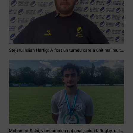
Stejarul Iulian Hartig: A fost un turneu care a unit mai mult echipa
Mohamed Salhi, vicecampion național juniori I: Rugby-ul te învață să accepți și înfrângerile