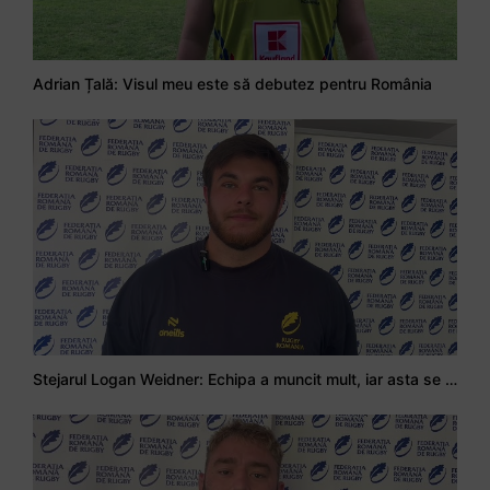
Adrian Țală: Visul meu este să debutez pentru România
Stejarul Logan Weidner: Echipa a muncit mult, iar asta se va vedea în meciurile de la Nations Cup