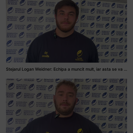
Stejarul Logan Weidner: Echipa a muncit mult, iar asta se va vedea în meciurile de la Nations Cup