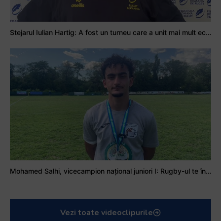
Stejarul Iulian Hartig: A fost un turneu care a unit mai mult echipa
Mohamed Salhi, vicecampion național juniori I: Rugby-ul te învață să accepți și înfrângerile
Vezi toate videoclipurile