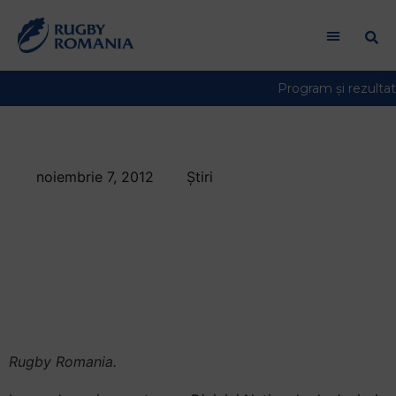
noiembrie 7, 2012
Știri
Juniorii de la Steaua
au inscris 112
puncte in etapa a Va
DNJ U18
Rugby Romania.