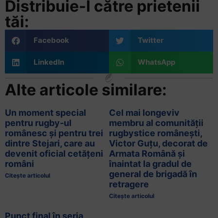
Distribuie-l către prietenii
tăi:
Facebook
Twitter
LinkedIn
WhatsApp
Alte articole similare:
Un moment special
Cel mai longeviv
pentru rugby-ul
membru al comunității
românesc și pentru trei
rugbystice românești,
dintre Stejari, care au
Victor Guțu, decorat de
devenit oficial cetățeni
Armata Română și
români
înaintat la gradul de
general de brigadă în
Citește articolul
retragere
Citește articolul
Punct final în seria