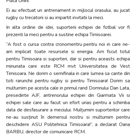
Piata Unirii.
Ei au efectuat un antrenament in mijlocul orasului, au jucat
rugby cu trecatorii si au impartit invitatii la meci.
In alta ordine de idei, suporterii echipei de fotbal vor fi
prezenti la meci pentru a sustine echipa Timisoarei.
”A fost o cursa contra cronomentru pentru noi in care ne-
am implicat toate resursele si energia. Am fscut totul
pentru Timisoara si suporteri, dar si pentru aceasts echipa
minunata care este RCM mvt Universitatea de Vest
Timisoara. Ne dorim o semifinala in care lumea sa cante din
toti rarunchii pentru rugby si pentru Timisoara! Dorim sa
multumim pe acesta cale in primul rand Domnului Dan Lata,
presedinte AJF, antrenorului echipei din Giarmata Vii si
echipei sale care au facut un efort urias pentru a schimba
data de desfasurare a meciului. Mulțumim suporterilor care
ne-au susținut în demersul nostru si multumim pentru
deschidere ASU Politehnica Timisoara!”, a declarat Oana
BARBU, director de comunicare RCM.