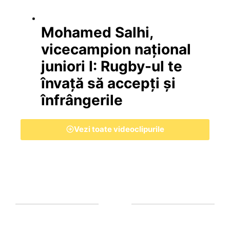
Mohamed Salhi,
vicecampion național
juniori I: Rugby-ul te
învață să accepți și
înfrângerile
Vezi toate videoclipurile