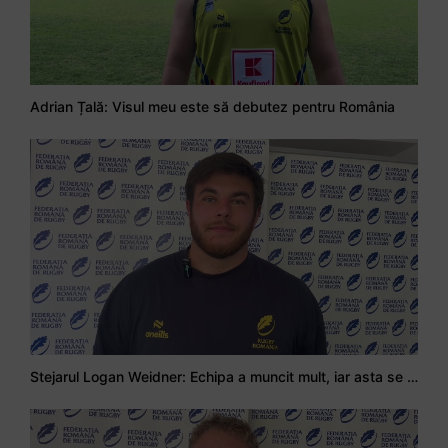
Adrian Țală: Visul meu este să debutez pentru România
Stejarul Logan Weidner: Echipa a muncit mult, iar asta se va vedea în meciurile de la Nations Cup