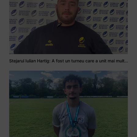
Stejarul Iulian Hartig: A fost un turneu care a unit mai mult echipa