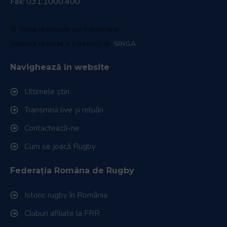
Fax: 031.1000.400
© Toate drepturile sunt rezervate.
Website realizat și întreținut de
SINGA
Navighează în website
Ultimele știri
Transmisii live și reluări
Contactează-ne
Cum se joacă Rugby
Federația Româna de Rugby
Istoric rugby în România
Cluburi afiliate la FRR