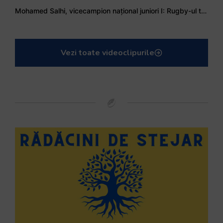
Mohamed Salhi, vicecampion național juniori I: Rugby-ul te învață să accepți și înfrângerile
Vezi toate videoclipurile