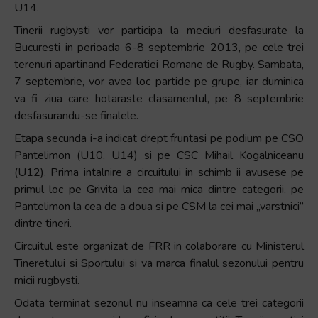
U14.
Tinerii rugbysti vor participa la meciuri desfasurate la
Bucuresti in perioada 6-8 septembrie 2013, pe cele trei
terenuri apartinand Federatiei Romane de Rugby. Sambata,
7 septembrie, vor avea loc partide pe grupe, iar duminica
va fi ziua care hotaraste clasamentul, pe 8 septembrie
desfasurandu-se finalele.
Etapa secunda i-a indicat drept fruntasi pe podium pe CSO
Pantelimon (U10, U14) si pe CSC Mihail Kogalniceanu
(U12). Prima intalnire a circuitului in schimb ii avusese pe
primul loc pe Grivita la cea mai mica dintre categorii, pe
Pantelimon la cea de a doua si pe CSM la cei mai „varstnici”
dintre tineri.
Circuitul este organizat de FRR in colaborare cu Ministerul
Tineretului si Sportului si va marca finalul sezonului pentru
micii rugbysti.
Odata terminat sezonul nu inseamna ca cele trei categorii