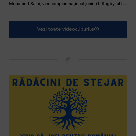
Mohamed Salhi, vicecampion național juniori I: Rugby-ul te învață să accepți și înfrângerile
Vezi toate videoclipurile