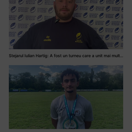
Stejarul Iulian Hartig: A fost un turneu care a unit mai mult echipa