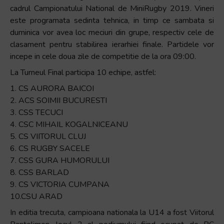
cadrul Campionatului National de MiniRugby 2019. Vineri
este programata sedinta tehnica, in timp ce sambata si
duminica vor avea loc meciuri din grupe, respectiv cele de
clasament pentru stabilirea ierarhiei finale. Partidele vor
incepe in cele doua zile de competitie de la ora 09:00.
La Turneul Final participa 10 echipe, astfel:
1. CS AURORA BAICOI
2. ACS SOIMII BUCURESTI
3. CSS TECUCI
4. CSC MIHAIL KOGALNICEANU
5. CS VIITORUL CLUJ
6. CS RUGBY SACELE
7. CSS GURA HUMORULUI
8. CSS BARLAD
9. CS VICTORIA CUMPANA
10.CSU ARAD
In editia trecuta, campioana nationala la U14 a fost Viitorul