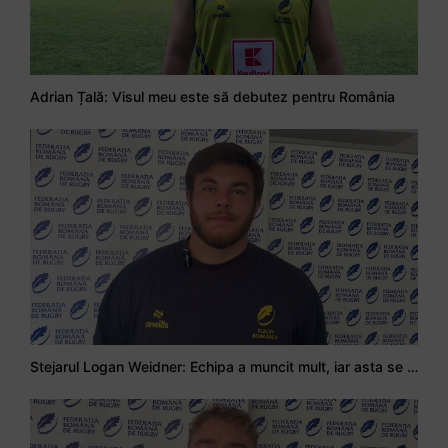
Adrian Țală: Visul meu este să debutez pentru România
Stejarul Logan Weidner: Echipa a muncit mult, iar asta se va vedea în meciurile de la Nations Cup