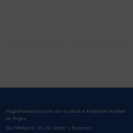
RugbyRomania.ro
este site-ul oficial al Federației Române
de Rugby.
Bd. Mărăști nr. 18-20, sector 1, București