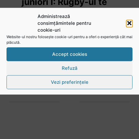
juniori I: Rugby-ul te
învață să accepți și
Administrează
înfrângerile
consimțămintele pentru
cookie-uri
Website-ul nostru folosește cookie-uri pentru a oferi o experiență cât mai
plăcută.
Vezi toate videoclipurile
Accept cookies
Refuză
Vezi preferințele