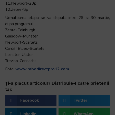
11.Newport-23p
12.Zebre-8p
Urmatoarea etapa se va disputa intre 29 si 30 martie,
dupa programul:
Zebre-Edinburgh
Glasgow-Munster
Newport-Scarlets
Cardiff Blues-Scarlets
Leinster-Ulster
Treviso-Connacht
Foto:
www.rabodirectpro12.com
Ți-a plăcut articolul? Distribuie-l către prietenii
tăi:
Facebook
Twitter
LinkedIn
WhatsApp