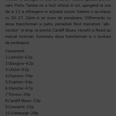
care Petru Tamba nu a fost retinut in lot, ajungand la cea
de-a 11-a infrangere in actualul sezon. Italienii s-au impus
cu 26-17, Zanni si un eseu de penalizare, DiBernardo cu
doua transformari si patru penalitati fiind marcatorii “alb-
verzilor” in timp ce pentru Cardiff Blues, Hewitt si Reed au
marcat incercari, Sweeney doua transformari si o lovitura
de pedeapsa.
Clasament:
1.Leinster-63p
2.Glasgow-62p
3.Ulster-62p
4.Ospreys-54p
5.Scarlets-54p
6.Munster-47p
7.Treviso-39p
8.Cardiff Blues-33p
9.Connacht-32p
10.Edinburgh-28p