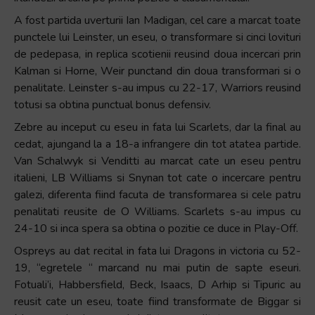
A fost partida uverturii Ian Madigan, cel care a marcat toate
punctele lui Leinster, un eseu, o transformare si cinci lovituri
de pedepasa, in replica scotienii reusind doua incercari prin
Kalman si Horne, Weir punctand din doua transformari si o
penalitate. Leinster s-au impus cu 22-17, Warriors reusind
totusi sa obtina punctual bonus defensiv.
Zebre au inceput cu eseu in fata lui Scarlets, dar la final au
cedat, ajungand la a 18-a infrangere din tot atatea partide.
Van Schalwyk si Venditti au marcat cate un eseu pentru
italieni, LB Williams si Snynan tot cate o incercare pentru
galezi, diferenta fiind facuta de transformarea si cele patru
penalitati reusite de O Williams. Scarlets s-au impus cu
24-10 si inca spera sa obtina o pozitie ce duce in Play-Off.
Ospreys au dat recital in fata lui Dragons in victoria cu 52-
19, “egretele “ marcand nu mai putin de sapte eseuri.
Fotuali’i, Habbersfield, Beck, Isaacs, D Arhip si Tipuric au
reusit cate un eseu, toate fiind transformate de Biggar si