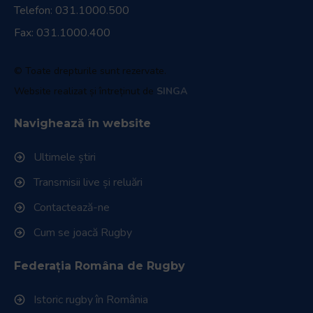
Telefon:
031.1000.500
Fax: 031.1000.400
© Toate drepturile sunt rezervate.
Website realizat și întreținut de
SINGA
Navighează în website
Ultimele știri
Transmisii live și reluări
Contactează-ne
Cum se joacă Rugby
Federația Româna de Rugby
Istoric rugby în România