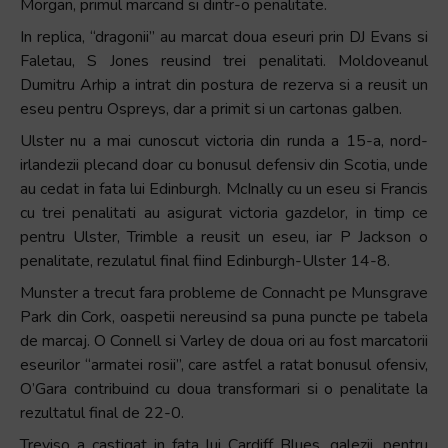
Morgan, primul marcand si dintr-o penalitate.
In replica, “dragonii” au marcat doua eseuri prin DJ Evans si
Faletau, S Jones reusind trei penalitati. Moldoveanul
Dumitru Arhip a intrat din postura de rezerva si a reusit un
eseu pentru Ospreys, dar a primit si un cartonas galben.
Ulster nu a mai cunoscut victoria din runda a 15-a, nord-
irlandezii plecand doar cu bonusul defensiv din Scotia, unde
au cedat in fata lui Edinburgh. McInally cu un eseu si Francis
cu trei penalitati au asigurat victoria gazdelor, in timp ce
pentru Ulster, Trimble a reusit un eseu, iar P Jackson o
penalitate, rezulatul final fiind Edinburgh-Ulster 14-8.
Munster a trecut fara probleme de Connacht pe Munsgrave
Park din Cork, oaspetii nereusind sa puna puncte pe tabela
de marcaj. O Connell si Varley de doua ori au fost marcatorii
eseurilor “armatei rosii”, care astfel a ratat bonusul ofensiv,
O’Gara contribuind cu doua transformari si o penalitate la
rezultatul final de 22-0.
Treviso a castigat in fata lui Cardiff Blues, galezii, pentru