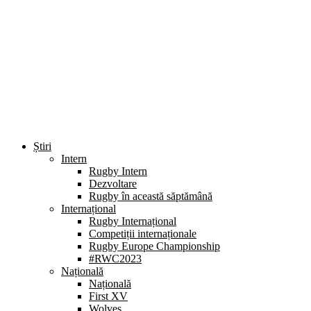
Știri
Intern
Rugby Intern
Dezvoltare
Rugby în această săptămână
Internațional
Rugby Internațional
Competiții internaționale
Rugby Europe Championship
#RWC2023
Națională
Națională
First XV
Wolves