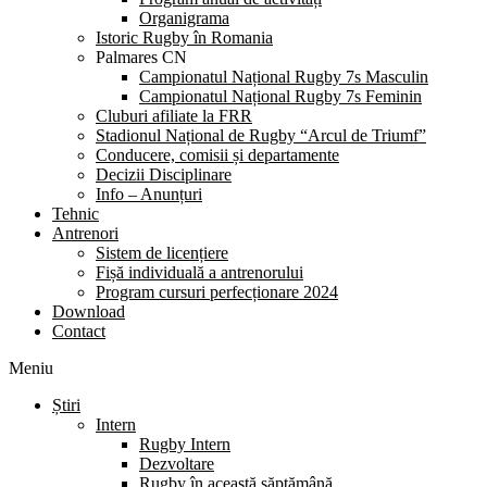
Organigrama
Istoric Rugby în Romania
Palmares CN
Campionatul Național Rugby 7s Masculin
Campionatul Național Rugby 7s Feminin
Cluburi afiliate la FRR
Stadionul Național de Rugby “Arcul de Triumf”
Conducere, comisii și departamente
Decizii Disciplinare
Info – Anunțuri
Tehnic
Antrenori
Sistem de licențiere
Fișă individuală a antrenorului
Program cursuri perfecționare 2024
Download
Contact
Meniu
Știri
Intern
Rugby Intern
Dezvoltare
Rugby în această săptămână