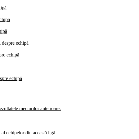
hipă
echipă
hipă
i despre echipă
spre echipă
espre echipă
zultatele meciurilor anterioare.
al echipelor din această ligă.