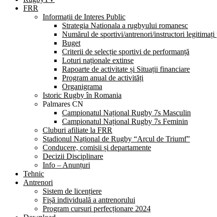
FRR
Informații de Interes Public
Strategia Nationala a rugbyului romanesc
Numărul de sportivi/antrenori/instructori legitimați
Buget
Criterii de selecție sportivi de performanță
Loturi naționale extinse
Rapoarte de activitate și Situații financiare
Program anual de activități
Organigrama
Istoric Rugby în Romania
Palmares CN
Campionatul Național Rugby 7s Masculin
Campionatul Național Rugby 7s Feminin
Cluburi afiliate la FRR
Stadionul Național de Rugby “Arcul de Triumf”
Conducere, comisii și departamente
Decizii Disciplinare
Info – Anunțuri
Tehnic
Antrenori
Sistem de licențiere
Fișă individuală a antrenorului
Program cursuri perfecționare 2024