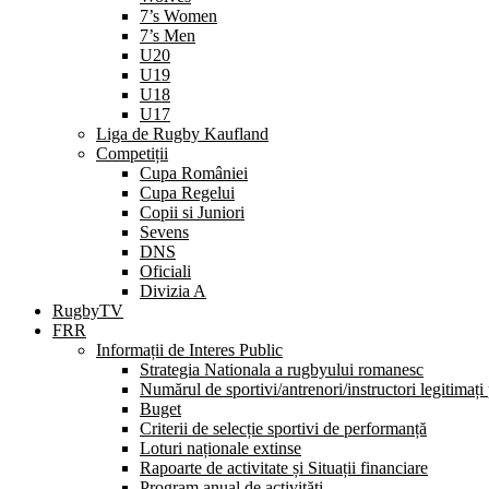
7’s Women
7’s Men
U20
U19
U18
U17
Liga de Rugby Kaufland
Competiții
Cupa României
Cupa Regelui
Copii si Juniori
Sevens
DNS
Oficiali
Divizia A
RugbyTV
FRR
Informații de Interes Public
Strategia Nationala a rugbyului romanesc
Numărul de sportivi/antrenori/instructori legitimați
Buget
Criterii de selecție sportivi de performanță
Loturi naționale extinse
Rapoarte de activitate și Situații financiare
Program anual de activități