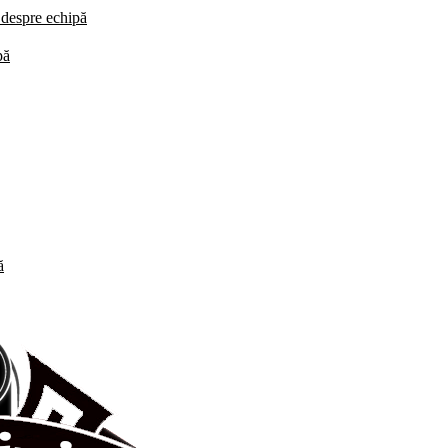
i despre echipă
pă
ă