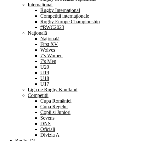
Internațional
Rugby Internațional
Competiții internaționale
Rugby Europe Championship
#RWC2023
Națională
Națională
First XV
Wolves
7’s Women
7’s Men
U20
U19
U18
U17
Liga de Rugby Kaufland
Competiții
Cupa României
Cupa Regelui
Copii si Juniori
Sevens
DNS
Oficiali
Divizia A
RugbyTV