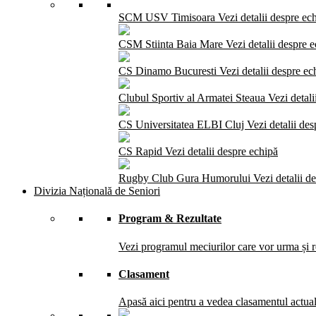
SCM USV Timisoara
Vezi detalii despre ec
CSM Stiinta Baia Mare
Vezi detalii despre 
CS Dinamo Bucuresti
Vezi detalii despre ec
Clubul Sportiv al Armatei Steaua
Vezi detali
CS Universitatea ELBI Cluj
Vezi detalii de
CS Rapid
Vezi detalii despre echipă
Rugby Club Gura Humorului
Vezi detalii d
Divizia Națională de Seniori
Program & Rezultate
Vezi programul meciurilor care vor urma și re
Clasament
Apasă aici pentru a vedea clasamentul actual 