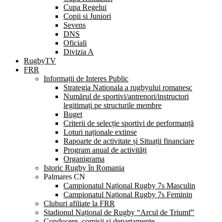
Cupa Regelui
Copii si Juniori
Sevens
DNS
Oficiali
Divizia A
RugbyTV
FRR
Informații de Interes Public
Strategia Nationala a rugbyului romanesc
Numărul de sportivi/antrenori/instructori
legitimați pe structurile membre
Buget
Criterii de selecție sportivi de performanță
Loturi naționale extinse
Rapoarte de activitate și Situații financiare
Program anual de activități
Organigrama
Istoric Rugby în Romania
Palmares CN
Campionatul Național Rugby 7s Masculin
Campionatul Național Rugby 7s Feminin
Cluburi afiliate la FRR
Stadionul Național de Rugby “Arcul de Triumf”
Conducere, comisii și departamente