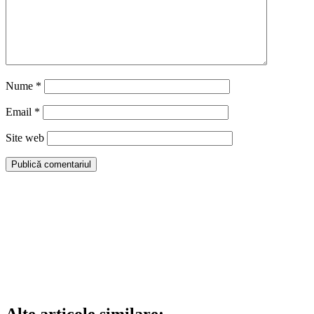
Nume
*
Email
*
Site web
Alte articole similare: