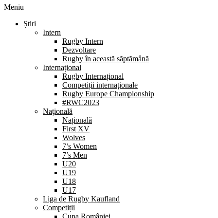
Meniu
Știri
Intern
Rugby Intern
Dezvoltare
Rugby în această săptămână
Internațional
Rugby Internațional
Competiții internaționale
Rugby Europe Championship
#RWC2023
Națională
Națională
First XV
Wolves
7’s Women
7’s Men
U20
U19
U18
U17
Liga de Rugby Kaufland
Competiții
Cupa României