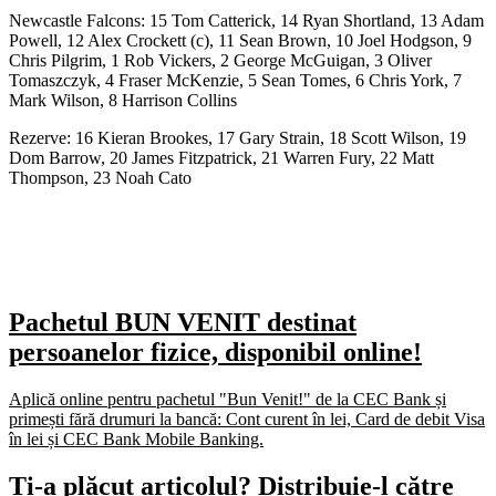
Newcastle Falcons: 15 Tom Catterick, 14 Ryan Shortland, 13 Adam
Powell, 12 Alex Crockett (c), 11 Sean Brown, 10 Joel Hodgson, 9
Chris Pilgrim, 1 Rob Vickers, 2 George McGuigan, 3 Oliver
Tomaszczyk, 4 Fraser McKenzie, 5 Sean Tomes, 6 Chris York, 7
Mark Wilson, 8 Harrison Collins
Rezerve: 16 Kieran Brookes, 17 Gary Strain, 18 Scott Wilson, 19
Dom Barrow, 20 James Fitzpatrick, 21 Warren Fury, 22 Matt
Thompson, 23 Noah Cato
Pachetul BUN VENIT destinat
persoanelor fizice, disponibil online!
Aplică online pentru pachetul "Bun Venit!" de la CEC Bank și
primești fără drumuri la bancă: Cont curent în lei, Card de debit Visa
în lei și CEC Bank Mobile Banking.​
Ți-a plăcut articolul? Distribuie-l către