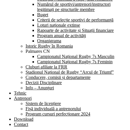
Numărul de sportivi/antrenori/instructori
legitimați pe structurile membre
Buget
Criterii de selecție sportivi de performanță
Loturi naționale extinse
Rapoarte de activitate și Situații financiare
Program anual de activități
Organigrama
Istoric Rugby în Romania
Palmares CN
Campionatul Național Rugby 7s Masculin
Campionatul Național Rugby 7s Feminin
Cluburi afiliate la FRR
Stadionul Național de Rugby “Arcul de Triumf”
Conducere, comisii și departamente
Decizii Disciplinare
Info – Anunțuri
Tehnic
Antrenori
Sistem de licențiere
Fișă individuală a antrenorului
Program cursuri perfecționare 2024
Download
Contact