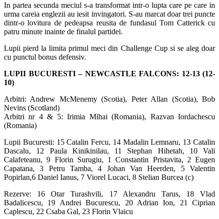
In partea secunda meciul s-a transformat intr-o lupta care pe care in
urma careia englezii au iesit invingatori. S-au marcat doar trei puncte
dintr-o lovitura de pedeapsa reusita de fundasul Tom Catterick cu
patru minute inainte de finalul partidei.
Lupii pierd la limita primul meci din Challenge Cup si se aleg doar
cu punctul bonus defensiv.
LUPII BUCURESTI – NEWCASTLE FALCONS: 12-13 (12-
10)
Arbitri: Andrew McMenemy (Scotia), Peter Allan (Scotia), Bob
Nevins (Scotland)
Arbitri nr 4 & 5: Irimia Mihai (Romania), Razvan Iordachescu
(Romania)
Lupii Bucuresti: 15 Catalin Fercu, 14 Madalin Lemnaru, 13 Catalin
Dascalu, 12 Paula Kinikinilau, 11 Stephan Hihetah, 10 Vali
Calafeteanu, 9 Florin Surugiu, 1 Constantin Pristavita, 2 Eugen
Capatana, 3 Petru Tamba, 4 Johan Van Heerden, 5 Valentin
Popirlan,6 Daniel Ianus, 7 Viorel Lucaci, 8 Stelian Burcea (c)
Rezerve: 16 Otar Turashvili, 17 Alexandru Tarus, 18 Vlad
Badalicescu, 19 Andrei Bucurescu, 20 Adrian Ion, 21 Ciprian
Caplescu, 22 Csaba Gal, 23 Florin Vlaicu