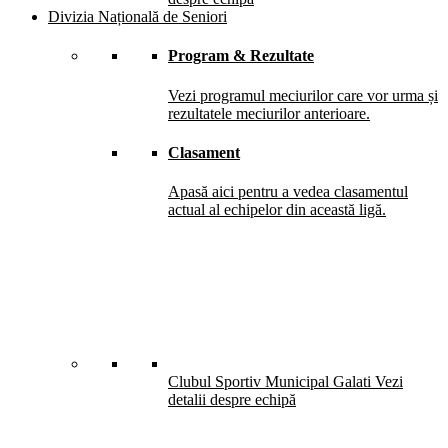
Divizia Națională de Seniori
Program & Rezultate
Vezi programul meciurilor care vor urma și
rezultatele meciurilor anterioare.
Clasament
Apasă aici pentru a vedea clasamentul
actual al echipelor din această ligă.
Clubul Sportiv Municipal Galati
Vezi
detalii despre echipă