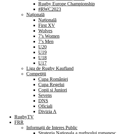
Rugby Europe Championship
#RWC2023
Națională
Națională
First XV
Wolves
7’s Women
7’s Men
U20
U19
U18
U17
Liga de Rugby Kaufland
Competiții
Cupa României
Cupa Regelui
Copii si Juniori
Sevens
DNS
Oficiali
Divizia A
RugbyTV
FRR
Informații de Interes Public
Strategia Nationala a rugbyului romanesc