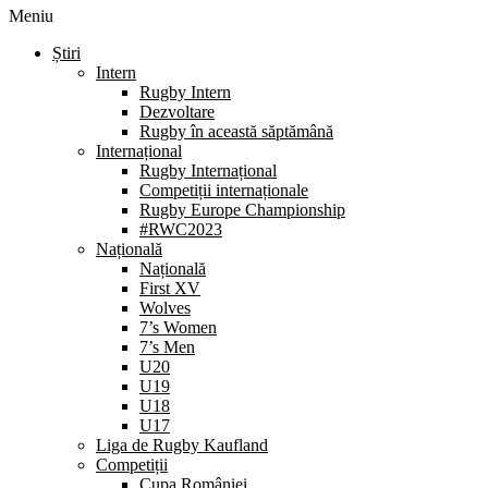
Meniu
Știri
Intern
Rugby Intern
Dezvoltare
Rugby în această săptămână
Internațional
Rugby Internațional
Competiții internaționale
Rugby Europe Championship
#RWC2023
Națională
Națională
First XV
Wolves
7’s Women
7’s Men
U20
U19
U18
U17
Liga de Rugby Kaufland
Competiții
Cupa României