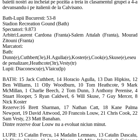
baietii nostri au incheiat pe pozitia a treia in clasamentul grupei a 4-a
devansandu-i pe italienii de la Calvisano.
Bath-Lupii Bucuresti: 53-8
Stadion Recreation Gound (Bath)
Spectatori: 9.873
Arbitri:Laurent Cardona (Franta)-Salem Attalah (Franta), Mourad
Zitouni (Franta)
Marcatori:
Bath:
Dunn(e),Cuthbert(3e),H.Agulla(e),Koster(e),Cook(e),Skuse(e),eseu
de penalizare,Heathcote(3tr),Vesty(tr)
Lupii: Diaconescu(e),Vlaicu(lp)
BATH: 15 Jack Cuthbert, 14 Horacio Agulla, 13 Dan Hipkiss, 12
Ben Williams, 11 Olly Woodburn, 10 Tom Heathcote, 9 Mark
McMillan, 1 Charlie Beech, 2 Tom Dunn, 3 Anthony Perenise, 4
Stuart Hooper, 5 Ryan Caldwel, 6 Will Skuse, 7 Guy Mercer, 8
Nick Koster
Rezerve:16 Brett Sharman, 17 Nathan Catt, 18 Kane Palma
Newport, 19 David Attwood, 20 Francois Louw, 21 Chris Cook, 22
Sam Vesty, 23 Matt Banahan.
Dintre rezerve doar Louw nu a evoluat niciun minut.
LUPII: 15 Catalin Fercu, 14 Madalin Lemnaru, 13 Catalin Dascalu,