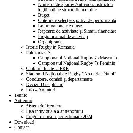
Numărul de sportivi/antrenori/instructori
legitimați pe structurile membre
Buget
Criterii de selecție sportivi de performanță
Loturi naționale extinse
Rapoarte de activitate și Situații financiare
Program anual de activități
Organigrama
Istoric Rugby în Romania
Palmares CN
Campionatul Național Rugby 7s Masculin
Campionatul Național Rugby 7s Feminin
Cluburi afiliate la FRR
Stadionul Național de Rugby “Arcul de Triumf”
Conducere, comisii și departamente
Decizii Disciplinare
Info – Anunțuri
Tehnic
Antrenori
Sistem de licențiere
Fișă individuală a antrenorului
Program cursuri perfecționare 2024
Download
Contact