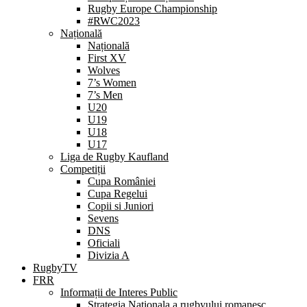
Rugby Europe Championship
#RWC2023
Națională
Națională
First XV
Wolves
7’s Women
7’s Men
U20
U19
U18
U17
Liga de Rugby Kaufland
Competiții
Cupa României
Cupa Regelui
Copii si Juniori
Sevens
DNS
Oficiali
Divizia A
RugbyTV
FRR
Informații de Interes Public
Strategia Nationala a rugbyului romanesc