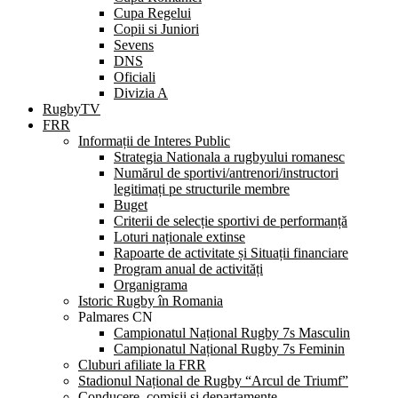
Cupa Regelui
Copii si Juniori
Sevens
DNS
Oficiali
Divizia A
RugbyTV
FRR
Informații de Interes Public
Strategia Nationala a rugbyului romanesc
Numărul de sportivi/antrenori/instructori
legitimați pe structurile membre
Buget
Criterii de selecție sportivi de performanță
Loturi naționale extinse
Rapoarte de activitate și Situații financiare
Program anual de activități
Organigrama
Istoric Rugby în Romania
Palmares CN
Campionatul Național Rugby 7s Masculin
Campionatul Național Rugby 7s Feminin
Cluburi afiliate la FRR
Stadionul Național de Rugby “Arcul de Triumf”
Conducere, comisii și departamente