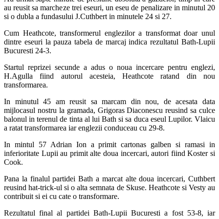
au reusit sa marcheze trei eseuri, un eseu de penalizare in minutul 20
si o dubla a fundasului J.Cuthbert in minutele 24 si 27.
Cum Heathcote, transformerul englezilor a transformat doar unul
dintre eseuri la pauza tabela de marcaj indica rezultatul Bath-Lupii
Bucuresti 24-3.
Startul reprizei secunde a adus o noua incercare pentru englezi,
H.Agulla fiind autorul acesteia, Heathcote ratand din nou
transformarea.
In minutul 45 am reusit sa marcam din nou, de acesata data
mijlocasul nostru la gramada, Grigoras Diaconescu reusind sa culce
balonul in terenul de tinta al lui Bath si sa duca eseul Lupilor. Vlaicu
a ratat transformarea iar englezii conduceau cu 29-8.
In mintul 57 Adrian Ion a primit cartonas galben si ramasi in
inferioritate Lupii au primit alte doua incercari, autori fiind Koster si
Cook.
Pana la finalul partidei Bath a marcat alte doua incercari, Cuthbert
reusind hat-trick-ul si o alta semnata de Skuse. Heathcote si Vesty au
contribuit si ei cu cate o transformare.
Rezultatul final al partidei Bath-Lupii Bucuresti a fost 53-8, iar