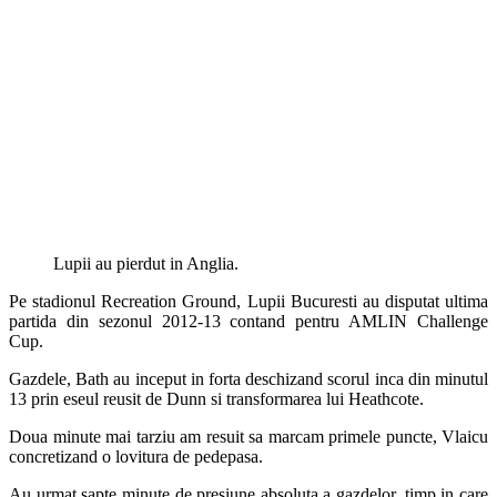
Lupii au pierdut in Anglia.
Pe stadionul Recreation Ground, Lupii Bucuresti au disputat ultima
partida din sezonul 2012-13 contand pentru AMLIN Challenge
Cup.
Gazdele, Bath au inceput in forta deschizand scorul inca din minutul
13 prin eseul reusit de Dunn si transformarea lui Heathcote.
Doua minute mai tarziu am resuit sa marcam primele puncte, Vlaicu
concretizand o lovitura de pedepasa.
Au urmat sapte minute de presiune absoluta a gazdelor, timp in care