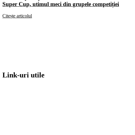
Super Cup, utimul meci din grupele competiției
Citește articolul
Link-uri utile