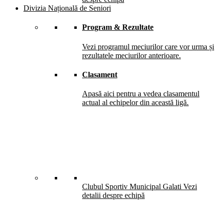
Divizia Națională de Seniori
Program & Rezultate
Vezi programul meciurilor care vor urma și
rezultatele meciurilor anterioare.
Clasament
Apasă aici pentru a vedea clasamentul
actual al echipelor din această ligă.
Clubul Sportiv Municipal Galati
Vezi
detalii despre echipă