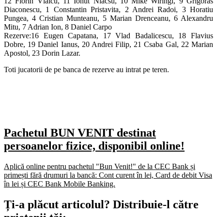
12 Florin Vlaicu, 11 Ionut Niacsu, 10 Mike Wiringi, 9 Grigoras
Diaconescu, 1 Constantin Pristavita, 2 Andrei Radoi, 3 Horatiu
Pungea, 4 Cristian Munteanu, 5 Marian Drenceanu, 6 Alexandru
Mitu, 7 Adrian Ion, 8 Daniel Carpo
Rezerve:16 Eugen Capatana, 17 Vlad Badalicescu, 18 Flavius
Dobre, 19 Daniel Ianus, 20 Andrei Filip, 21 Csaba Gal, 22 Marian
Apostol, 23 Dorin Lazar.
Toti jucatorii de pe banca de rezerve au intrat pe teren.
Pachetul BUN VENIT destinat
persoanelor fizice, disponibil online!
Aplică online pentru pachetul "Bun Venit!" de la CEC Bank și
primești fără drumuri la bancă: Cont curent în lei, Card de debit Visa
în lei și CEC Bank Mobile Banking.​
Ți-a plăcut articolul? Distribuie-l către