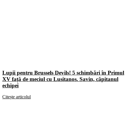
Lupii pentru Brussels Devils! 5 schimbări în Primul
XV față de meciul cu Lusitanos. Savin, căpitanul
echipei
Citește articolul