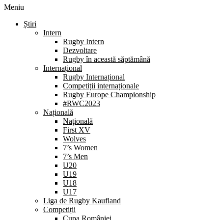
Meniu
Știri
Intern
Rugby Intern
Dezvoltare
Rugby în această săptămână
Internațional
Rugby Internațional
Competiții internaționale
Rugby Europe Championship
#RWC2023
Națională
Națională
First XV
Wolves
7’s Women
7’s Men
U20
U19
U18
U17
Liga de Rugby Kaufland
Competiții
Cupa României