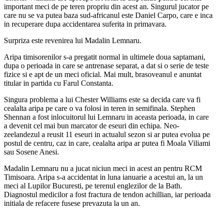
important meci de pe teren propriu din acest an. Singurul jucator pe
care nu se va putea baza sud-africanul este Daniel Carpo, care e inca
in recuperare dupa accidentarea suferita in primavara.
Surpriza este revenirea lui Madalin Lemnaru.
Aripa timisorenilor s-a pregatit normal in ultimele doua saptamani,
dupa o perioada in care se antrenase separat, a dat si o serie de teste
fizice si e apt de un meci oficial. Mai mult, brasoveanul e anuntat
titular in partida cu Farul Constanta.
Singura problema a lui Chester Williams este sa decida care va fi
cealalta aripa pe care o va folosi in teren in semifinala. Stephen
Shennan a fost inlocuitorul lui Lemnaru in aceasta perioada, in care
a devenit cel mai bun marcator de eseuri din echipa. Neo-
zeelandezul a reusit 11 eseuri in actualul sezon si ar putea evolua pe
postul de centru, caz in care, cealalta aripa ar putea fi Moala Viliami
sau Sosene Anesi.
Madalin Lemnaru nu a jucat niciun meci in acest an pentru RCM
Timisoara. Aripa s-a accidentat in luna ianuarie a acestui an, la un
meci al Lupilor Bucuresti, pe terenul englezilor de la Bath.
Diagnostul medicilor a fost fractura de tendon achillian, iar perioada
initiala de refacere fusese prevazuta la un an.