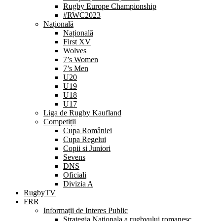
Rugby Europe Championship
#RWC2023
Națională
Națională
First XV
Wolves
7’s Women
7’s Men
U20
U19
U18
U17
Liga de Rugby Kaufland
Competiții
Cupa României
Cupa Regelui
Copii si Juniori
Sevens
DNS
Oficiali
Divizia A
RugbyTV
FRR
Informații de Interes Public
Strategia Nationala a rugbyului romanesc