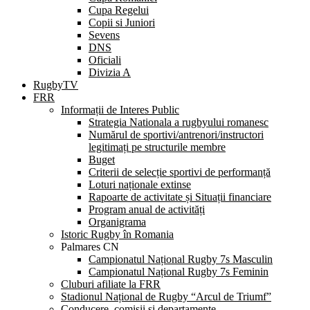
Cupa Regelui
Copii si Juniori
Sevens
DNS
Oficiali
Divizia A
RugbyTV
FRR
Informații de Interes Public
Strategia Nationala a rugbyului romanesc
Numărul de sportivi/antrenori/instructori
legitimați pe structurile membre
Buget
Criterii de selecție sportivi de performanță
Loturi naționale extinse
Rapoarte de activitate și Situații financiare
Program anual de activități
Organigrama
Istoric Rugby în Romania
Palmares CN
Campionatul Național Rugby 7s Masculin
Campionatul Național Rugby 7s Feminin
Cluburi afiliate la FRR
Stadionul Național de Rugby “Arcul de Triumf”
Conducere, comisii și departamente