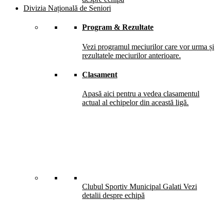
Divizia Națională de Seniori
Program & Rezultate
Vezi programul meciurilor care vor urma și
rezultatele meciurilor anterioare.
Clasament
Apasă aici pentru a vedea clasamentul
actual al echipelor din această ligă.
Clubul Sportiv Municipal Galati
Vezi
detalii despre echipă