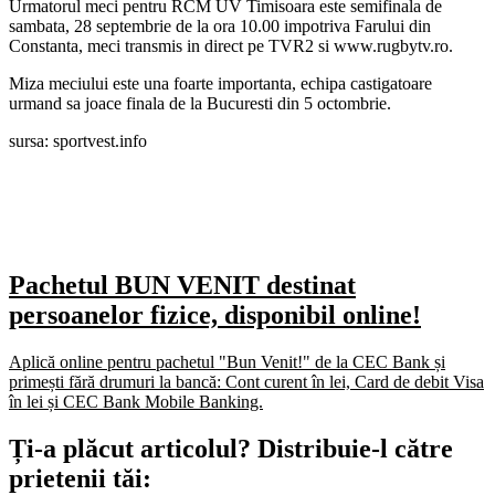
Urmatorul meci pentru RCM UV Timisoara este semifinala de
sambata, 28 septembrie de la ora 10.00 impotriva Farului din
Constanta, meci transmis in direct pe TVR2 si www.rugbytv.ro.
Miza meciului este una foarte importanta, echipa castigatoare
urmand sa joace finala de la Bucuresti din 5 octombrie.
sursa: sportvest.info
Pachetul BUN VENIT destinat
persoanelor fizice, disponibil online!
Aplică online pentru pachetul "Bun Venit!" de la CEC Bank și
primești fără drumuri la bancă: Cont curent în lei, Card de debit Visa
în lei și CEC Bank Mobile Banking.​
Ți-a plăcut articolul? Distribuie-l către
prietenii tăi: