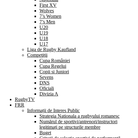
First XV
Wolves
7’s Women
7’s Men
U20
U19
U18
U17
Liga de Rugby Kaufland
Competiții
Cupa României
Cupa Regelui
Copii si Juniori
Sevens
DNS
Oficiali
Divizia A
RugbyTV
FRR
Informații de Interes Public
Strategia Nationala a rugbyului romanesc
Numărul de sportivi/antrenori/instructori
legitimați pe structurile membre
Buget