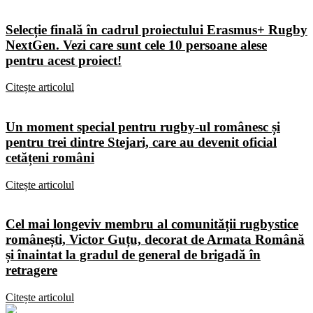
Selecție finală în cadrul proiectului Erasmus+ Rugby
NextGen. Vezi care sunt cele 10 persoane alese
pentru acest proiect!
Citește articolul
Un moment special pentru rugby-ul românesc și
pentru trei dintre Stejari, care au devenit oficial
cetățeni români
Citește articolul
Cel mai longeviv membru al comunității rugbystice
românești, Victor Guțu, decorat de Armata Română
și înaintat la gradul de general de brigadă în
retragere
Citește articolul