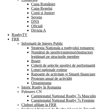
Cupa României
Cupa Regelui
Copii si Juniori
Sevens
DNS
Oficiali
Divizia A
RugbyTV
FRR
Informații de Interes Public
Strategia Nationala a rugbyului romanesc
Numărul de sportivi/antrenori/instructori
legitimați pe structurile membre
Buget
Criterii de selecție sportivi de performanță
Loturi naționale extinse
Rapoarte de activitate și Situații financiare
Program anual de activități
Organigrama
Istoric Rugby în Romania
Palmares CN
Campionatul Național Rugby 7s Masculin
Campionatul Național Rugby 7s Feminin
Cluburi afiliate la FRR