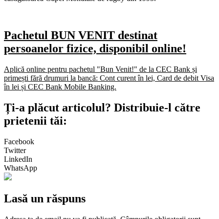
Pachetul BUN VENIT destinat
persoanelor fizice, disponibil online!
Aplică online pentru pachetul "Bun Venit!" de la CEC Bank și
primești fără drumuri la bancă: Cont curent în lei, Card de debit Visa
în lei și CEC Bank Mobile Banking.​
Ți-a plăcut articolul? Distribuie-l către
prietenii tăi:
Facebook
Twitter
LinkedIn
WhatsApp
Lasă un răspuns