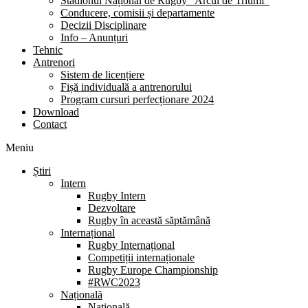
Stadionul Național de Rugby “Arcul de Triumf”
Conducere, comisii și departamente
Decizii Disciplinare
Info – Anunțuri
Tehnic
Antrenori
Sistem de licențiere
Fișă individuală a antrenorului
Program cursuri perfecționare 2024
Download
Contact
Meniu
Știri
Intern
Rugby Intern
Dezvoltare
Rugby în această săptămână
Internațional
Rugby Internațional
Competiții internaționale
Rugby Europe Championship
#RWC2023
Națională
Națională