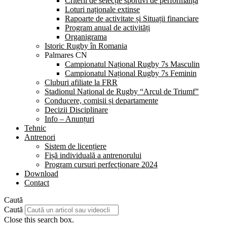
Criterii de selecție sportivi de performanță
Loturi naționale extinse
Rapoarte de activitate și Situații financiare
Program anual de activități
Organigrama
Istoric Rugby în Romania
Palmares CN
Campionatul Național Rugby 7s Masculin
Campionatul Național Rugby 7s Feminin
Cluburi afiliate la FRR
Stadionul Național de Rugby “Arcul de Triumf”
Conducere, comisii și departamente
Decizii Disciplinare
Info – Anunțuri
Tehnic
Antrenori
Sistem de licențiere
Fișă individuală a antrenorului
Program cursuri perfecționare 2024
Download
Contact
Caută
Caută
Close this search box.