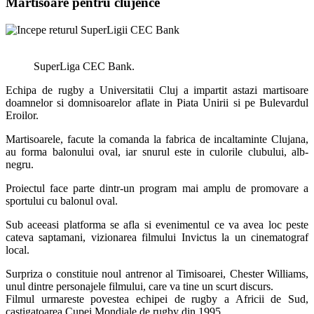
Martisoare pentru clujence
SuperLiga CEC Bank.
Echipa de rugby a Universitatii Cluj a impartit astazi martisoare
doamnelor si domnisoarelor aflate in Piata Unirii si pe Bulevardul
Eroilor.
Martisoarele, facute la comanda la fabrica de incaltaminte Clujana,
au forma balonului oval, iar snurul este in culorile clubului, alb-
negru.
Proiectul face parte dintr-un program mai amplu de promovare a
sportului cu balonul oval.
Sub aceeasi platforma se afla si evenimentul ce va avea loc peste
cateva saptamani, vizionarea filmului Invictus la un cinematograf
local.
Surpriza o constituie noul antrenor al Timisoarei, Chester Williams,
unul dintre personajele filmului, care va tine un scurt discurs.
Filmul urmareste povestea echipei de rugby a Africii de Sud,
castigatoarea Cupei Mondiale de rugby din 1995.