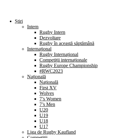
Știri
Intern
Rugby Intern
Dezvoltare
Rugby în această săptămână
Internațional
Rugby Internațional
Competiții internaționale
Rugby Europe Championship
#RWC2023
Națională
Națională
First XV
Wolves
7’s Women
7’s Men
U20
U19
U18
U17
Liga de Rugby Kaufland
Competiții