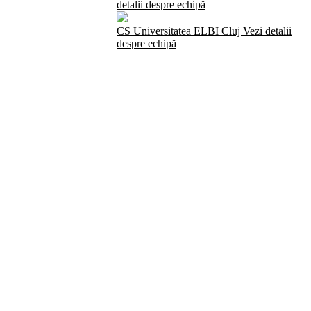
detalii despre echipă
CS Universitatea ELBI Cluj
Vezi detalii
despre echipă