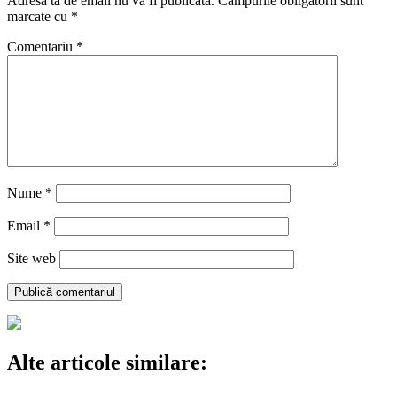
Adresa ta de email nu va fi publicată.
Câmpurile obligatorii sunt
marcate cu
*
Comentariu
*
Nume
*
Email
*
Site web
Alte articole similare: