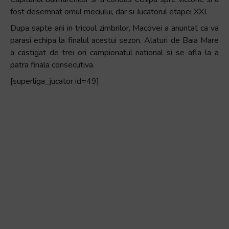
+
fost desemnat omul meciului, dar si Jucatorul etapei XXI.
/".
Dupa sapte ani in tricoul zimbrilor, Macovei a anuntat ca va
This
parasi echipa la finalul acestui sezon. Alaturi de Baia Mare
shortcut
a castigat de trei ori campionatul national si se afla la a
activates
patra finala consecutiva.
the
[superliga_jucator id=49]
screen
reader
to
help
you
navigate
and
interact
with
the
content.