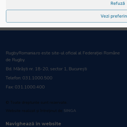
Refuză
Vezi preferin
RugbyRomania.ro
este site-ul oficial al Federației Române
de Rugby.
Bd. Mărăști nr. 18-20, sector 1, București
Telefon:
031.1000.500
Fax: 031.1000.400
© Toate drepturile sunt rezervate.
Website realizat și întreținut de
SINGA
Navighează în website