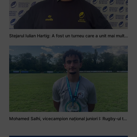
Stejarul Iulian Hartig: A fost un turneu care a unit mai mult echipa
Mohamed Salhi, vicecampion național juniori I: Rugby-ul te învață să accepți și înfrângerile