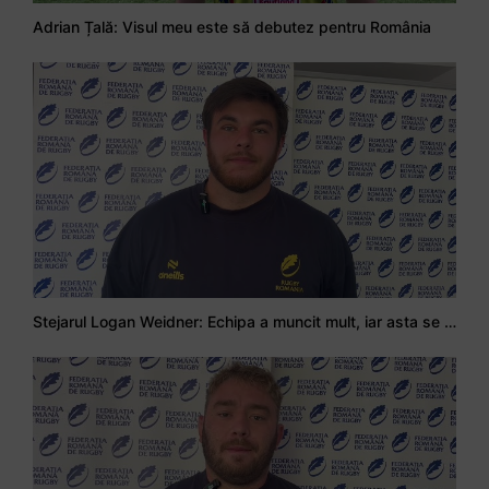
Adrian Țală: Visul meu este să debutez pentru România
Stejarul Logan Weidner: Echipa a muncit mult, iar asta se va vedea în meciurile de la Nations Cup