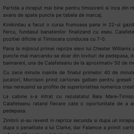
Partida a inceput mai bine pentru timisoreni si inca din mi
avans de spate puncte pe tabela de marcaj.
Kinikinilau a facut o cursa frumoasa pana in 22-ul gazd
Fercu, fundasul banatenilor finalizand cu eseu. Calafet
pozitiei dificile si Timisoara conducea cu 7-0.
Pana la mijlocul primei reprize elevi lui Chester Williams
puncte mai marcandu-se doar din lovituri de pedepasa, d
baimareni, una de Calafeteanu de la aproximativ 50 de met
Cu zece minute inainte de finalul primelor 40 de minute
jucatori, Morrison prind cartonas galben pentru greseli 
insa nereusind sa profite de superioriattea numerica creat
La cabine s-a intrat cu rezulatatul Baia Mare-Timiso
Calafeteanu ratand fiecare cate o oportunitate de a a
pedepasa.
Zimbrii si-au revenit in repriza secunda si dupa un incepu
dupa o penalitate a lui Clarke, dar Falamoe a primit cart