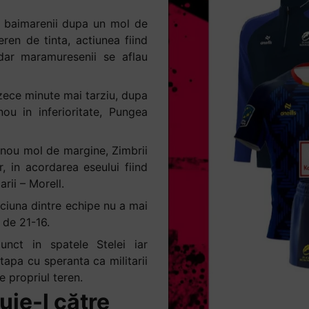
, baimarenii dupa un mol de
ren de tinta, actiunea fiind
 dar maramuresenii se aflau
 zece minute mai tarziu, dupa
u in inferioritate, Pungea
 nou mol de margine, Zimbrii
, in acordarea eseului fiind
rii – Morell.
iciuna dintre echipe nu a mai
 de 21-16.
nct in spatele Stelei iar
tapa cu speranta ca militarii
 propriul teren.
uie-l către