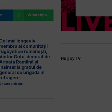
In
WhatsApp
Cel mai longeviv
membru al comunității
rugbystice românești,
Victor Guțu, decorat de
RugbyTV
Armata Română și
înaintat la gradul de
general de brigadă în
retragere
Citește articolul