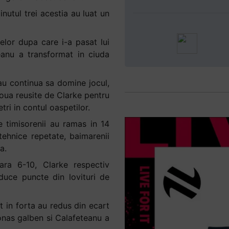
nutul trei acestia au luat un
elor dupa care i-a pasat lui
eanu a transformat in ciuda
 au continua sa domine jocul,
oua reusite de Clarke pentru
ri in contul oaspetilor.
 timisorenii au ramas in 14
tehnice repetate, baimarenii
a.
ara 6-10, Clarke respectiv
duce puncte din lovituri de
t in forta au redus din ecart
onas galben si Calafeteanu a