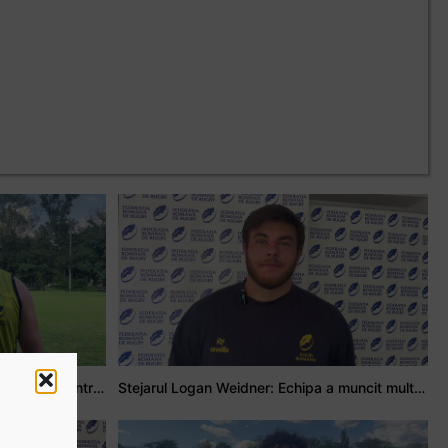
Adrian Țală: Visul meu este să debutez pentru România
Stejarul Logan Weidner: Echipa a muncit mult, iar asta se va vedea în meciurile de la Nations Cup