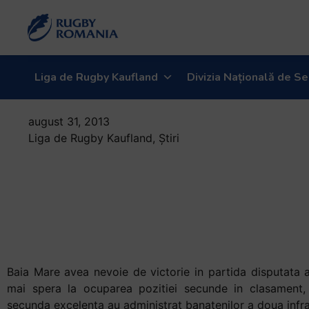
Liga de Rugby Kaufland
Divizia Națională de Se
august 31, 2013
Liga de Rugby Kaufland
,
Știri
Molul a fost
cheia
succesului
Zimbrilor
Baia Mare avea nevoie de victorie in partida disputata 
mai spera la ocuparea pozitiei secunde in clasament, 
secunda excelenta au administrat banatenilor a doua infr