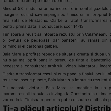
refacut diferenta pe tabela de marcaj.
Minutul 53 a adus si prima incercare in contul gazdelor
margine reusind sa-i impinga pe timisoreni in propriul te
finalizata de Hristache. Clarke a ratat transformarea
pentru prima data la conducere, scor 14-13.
Timisoara a reusit sa intoarca rezulatul prin Calafeteanu,
o lovitura de pedepasa, dar banatenii au ramas din no
primind si el cartonas galben.
Baia Mare a profitat repede de situatia creata si dupa un
nu s-au mai oprit pana in terenul de tinta al banatenilor
necesara si consultarea arbitrului video. Marcatorul incerca
Clarke a transformat eseul si cum pana la finalul jocului n
reusit sa inscrie puncte, Baia Mare s-a impus cu rezultatul
Cu aceasta victorie Baia Mare se mentine la un pu
maramuresenii trebuie sa invinga la Constanta in ultima e
vor ceda la Timisoara pentru a putea disputa semifinala pe
Ți-a plăcut articolul? Distrib