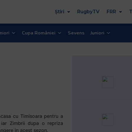
Știri
RugbyTV
FRR
T
niori
Cupa României
Sevens
Juniori
acasa cu Timisoara pentru a
iar Zimbrii dupa o repriza
angere in acest sezon.