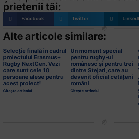
prietenii tăi:
Facebook
Twitter
Linked
Alte articole similare:
Selecție finală în cadrul
Un moment special
proiectului Erasmus+
pentru rugby-ul
Rugby NextGen. Vezi
românesc și pentru trei
care sunt cele 10
dintre Stejari, care au
persoane alese pentru
devenit oficial cetățeni
acest proiect!
români
Citește articolul
Citește articolul