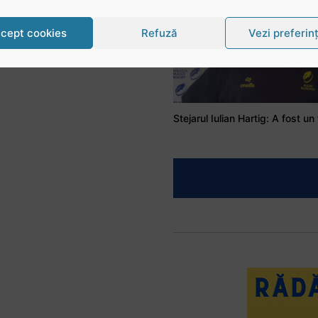
cept cookies
Refuză
Vezi preferin