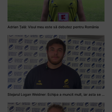
Adrian Țală: Visul meu este să debutez pentru România
Stejarul Logan Weidner: Echipa a muncit mult, iar asta se va vedea în meciurile de la Nations Cup