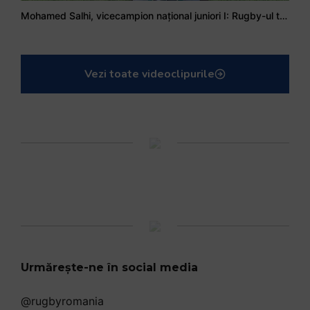
Mohamed Salhi, vicecampion național juniori I: Rugby-ul te învață să accepți și înfrângerile
Vezi toate videoclipurile
Urmărește-ne în social media
@rugbyromania