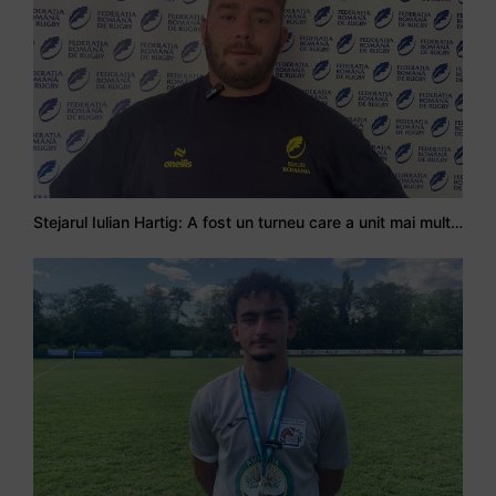
Stejarul Iulian Hartig: A fost un turneu care a unit mai mult echipa