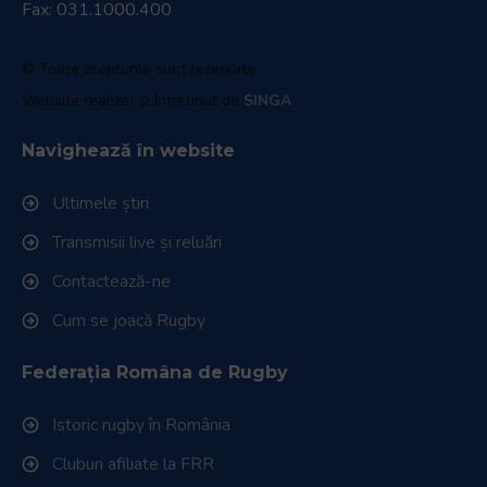
Fax: 031.1000.400
© Toate drepturile sunt rezervate.
Website realizat și întreținut de
SINGA
Navighează în website
Ultimele știri
Transmisii live și reluări
Contactează-ne
Cum se joacă Rugby
Federația Româna de Rugby
Istoric rugby în România
Cluburi afiliate la FRR