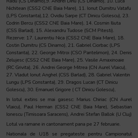
Radu (CS Dinamo),9. Andrei Dinu (CS Dinamo), 10. Luca
Nichitean (CSS2 CNE Baia Mare), 11. Ionut Dumitru Vatafu
(LPS Constanta),12. Ovidiu Sarpe (CT Dinicu Golescu), 23.
Codrin Bercu (CSS2 CNE Baia Mare), 14. Cosmin Iliuta
(CSS Barlad), 15. Alexandru Tudose (SCM Pitesti).
Rezerve: 17. Laurentiu Nica (CSS2 CNE Baia Mare), 18.
Costin Dumitru (CS Dinamo), 21. Gabriel Ciorbac (LPS
Constanta), 22. George Mitroi (CSO Pantelimon), 24. Denis
Zelujesc (CSS2 CNE Baia Mare), 25. Vasile Amaxinoaie
(RC Grivita), 26. Andrei George Mitrea (CN Aurel Vlaicu),
27. Vladut Ionut Anghel (CSS Barlad), 28. Gabriel Valentin
Lungu (LPS Constanta), 29. Dragos Lucan (CT Dinicu
Golescu), 30. Emanuel Grigore ( CT Dinicu Golescu),
In lotul extins se mai gasesc: Marius Chiriac (CN Aurel
Vlaicu), Paul Herman (CSS2 CNE Baia Mare), Sebastian
Ionescu (Timisoara Saracens), Andrei Stefan Ballok (U Cluj)
Lotul va ramane in cantonament pana pe 27 februarie.
Nationala de U18 se pregateste pentru Campionatul