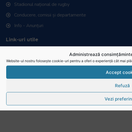
Stadionul național de rugby
Conducere, comisii și departamente
Info - Anunțuri
Link-uri utile
Download
Administrează consimțăminte
Website-ul nostru folosește cookie-uri pentru a oferi o experiență cât mai plă
Politica de utilizare cookies
Accept cook
Refuză
Vezi preferin