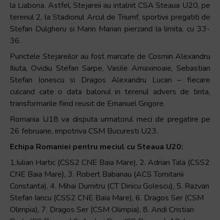
la Liabona. Astfel, Stejareii au intalnit CSA Steaua U20, pe
terenul 2, la Stadionul Arcul de Triumf, sportivii pregatiti de
Stefan Dulgheru si Marin Marian pierzand la limita, cu 33-
36.
Punctele Stejareilor au fost marcate de Cosmin Alexandru
Iliuta, Ovidiu Stefan Sarpe, Vasile Amaxinoaie, Sebastian
Stefan Ionescu si Dragos Alexandru Lucan – fiecare
culcand cate o data balonul in terenul advers de tinta,
transformarile fiind reusit de Emanuel Grigore.
Romania U18 va disputa urmatorul meci de pregatire pe
26 februarie, impotriva CSM Bucuresti U23.
Echipa Romaniei pentru meciul cu Steaua U20:
1.Iulian Hartic (CSS2 CNE Baia Mare), 2. Adrian Tala (CSS2
CNE Baia Mare), 3. Robert Babanau (ACS Tomitanii
Constanta), 4. Mihai Dumitru (CT Dinicu Golescu), 5. Razvan
Stefan Iancu (CSS2 CNE Baia Mare), 6. Dragos Ser (CSM
Olimpia), 7. Dragos Ser (CSM Olimpia), 8. Andi Cristian