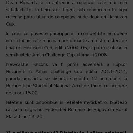
Dean Richards si ca antrenor a cunoscut cele mai mari
satisfactii tot la Leicester Tigers, sub conducerea lui tigrii
cucerind patru titluri de campioana si de doua ori Heineken
Cup.
In ceea ce priveste participarile in competitiile europene
inter-cluburi, cele mai mari performante au fost un sfert de
finala in Heineken Cup, editia 2004-05, si patru calificari in
semifinalele Amlin Challenge Cup, ultima in 2008.
Newcastle Falcons va fi prima adversara a Lupilor
Bucuresti in Amlin Challenge Cup editia 2013-2014,
partida urmand a se disputa sambata, 12 octombrie, la
Bucuresti pe Stadionul National Arcul de Triumf cu incepere
de la ora 15.00.
Biletele sunt disponibile in retelele myticket.ro, bilete.ro
cat si la magazinul Federatiei Romane de Rugby din Bd-ul
Marasti nr. 18-20.