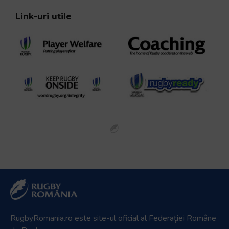
Link-uri utile
RugbyRomania.ro
este site-ul oficial al Federației Române