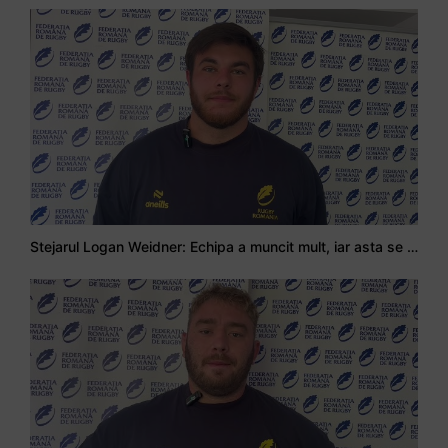
Stejarul Logan Weidner: Echipa a muncit mult, iar asta se va vedea în meciurile de la Nations Cup