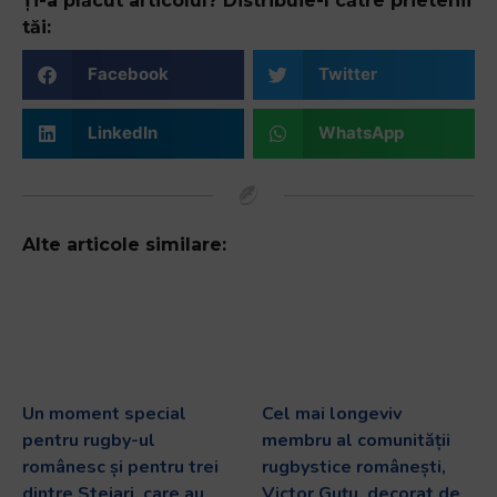
Ți-a plăcut articolul? Distribuie-l către prietenii
tăi:
Facebook
Twitter
LinkedIn
WhatsApp
Alte articole similare:
Un moment special
Cel mai longeviv
pentru rugby-ul
membru al comunității
românesc și pentru trei
rugbystice românești,
dintre Stejari, care au
Victor Guțu, decorat de