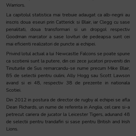
Warriors.
La capitolul statistica mai trebuie adaugat ca alb-negrii au
inscris doua eseuri prin Catterick si Blair, iar Clegg cu sase
penalitati, doua transformari si un dropgol respectiv
Goodman marcator a sase lovituri de pedeapsa sunt cei
mai eficienti realizatori de puncte ai echipei.
Privind lotul actual a lui Newcastle Falcons se poate spune
ca scotienii sunt la putere, din cei zece jucatori proveniti din
Tinuturile de Sus remarcandu-se nume precum Mike Blair,
85 de selectii pentru ciulini, Ally Hogg sau Scott Lawson
avand si ei 48, respectiv 38 de prezente in nationala
Scotiei.
Din 2012 in postura de director de rugby al echipei se afla
Dean Richards, un nume de referinta in Anglia, cel care si-a
petrecut cariera de jucator la Leicester Tigers, adunand 48
de selectii pentru trandafiri si sase pentru British and Irish
Lions.