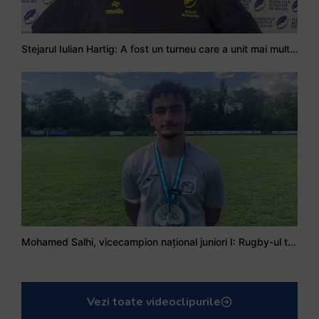
Stejarul Iulian Hartig: A fost un turneu care a unit mai mult echipa
Mohamed Salhi, vicecampion național juniori I: Rugby-ul te învață să accepți și înfrângerile
Vezi toate videoclipurile