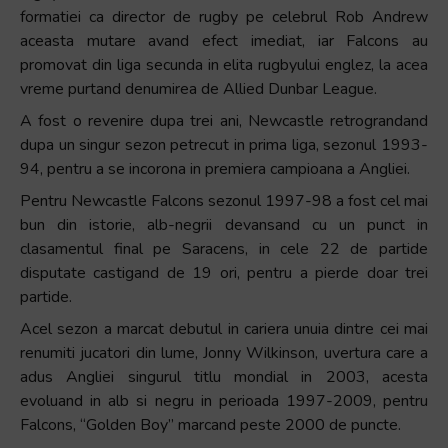
formatiei ca director de rugby pe celebrul Rob Andrew
aceasta mutare avand efect imediat, iar Falcons au
promovat din liga secunda in elita rugbyului englez, la acea
vreme purtand denumirea de Allied Dunbar League.
A fost o revenire dupa trei ani, Newcastle retrograndand
dupa un singur sezon petrecut in prima liga, sezonul 1993-
94, pentru a se incorona in premiera campioana a Angliei.
Pentru Newcastle Falcons sezonul 1997-98 a fost cel mai
bun din istorie, alb-negrii devansand cu un punct in
clasamentul final pe Saracens, in cele 22 de partide
disputate castigand de 19 ori, pentru a pierde doar trei
partide.
Acel sezon a marcat debutul in cariera unuia dintre cei mai
renumiti jucatori din lume, Jonny Wilkinson, uvertura care a
adus Angliei singurul titlu mondial in 2003, acesta
evoluand in alb si negru in perioada 1997-2009, pentru
Falcons, “Golden Boy” marcand peste 2000 de puncte.