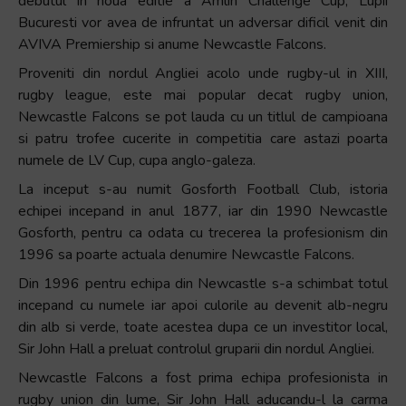
debutul in noua editie a Amlin Challenge Cup, Lupii
Bucuresti vor avea de infruntat un adversar dificil venit din
AVIVA Premiership si anume Newcastle Falcons.
Proveniti din nordul Angliei acolo unde rugby-ul in XIII,
rugby league, este mai popular decat rugby union,
Newcastle Falcons se pot lauda cu un titlul de campioana
si patru trofee cucerite in competitia care astazi poarta
numele de LV Cup, cupa anglo-galeza.
La inceput s-au numit Gosforth Football Club, istoria
echipei incepand in anul 1877, iar din 1990 Newcastle
Gosforth, pentru ca odata cu trecerea la profesionism din
1996 sa poarte actuala denumire Newcastle Falcons.
Din 1996 pentru echipa din Newcastle s-a schimbat totul
incepand cu numele iar apoi culorile au devenit alb-negru
din alb si verde, toate acestea dupa ce un investitor local,
Sir John Hall a preluat controlul gruparii din nordul Angliei.
Newcastle Falcons a fost prima echipa profesionista in
rugby union din lume, Sir John Hall aducandu-l la carma