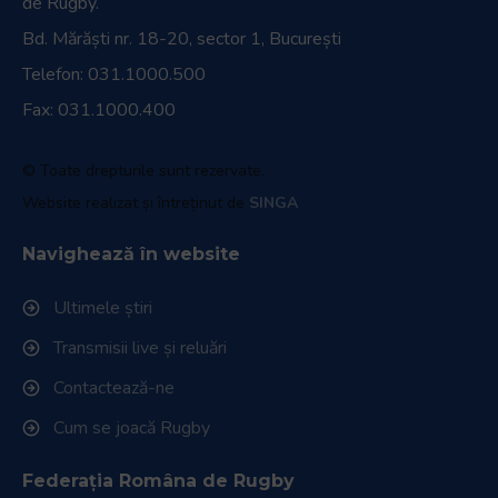
de Rugby.
Bd. Mărăști nr. 18-20, sector 1, București
Telefon:
031.1000.500
Fax: 031.1000.400
© Toate drepturile sunt rezervate.
Website realizat și întreținut de
SINGA
Navighează în website
Ultimele știri
Transmisii live și reluări
Contactează-ne
Cum se joacă Rugby
Federația Româna de Rugby