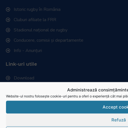
Istoric rugby în România
Cluburi afiliate la FRR
Stadionul național de rugby
Conducere, comisii și departamente
Info - Anunțuri
Link-uri utile
Download
Politica de utilizare cookies
Administrează consimțăminte
Website-ul nostru folosește cookie-uri pentru a oferi o experiență cât mai plă
Accept cook
Refuză