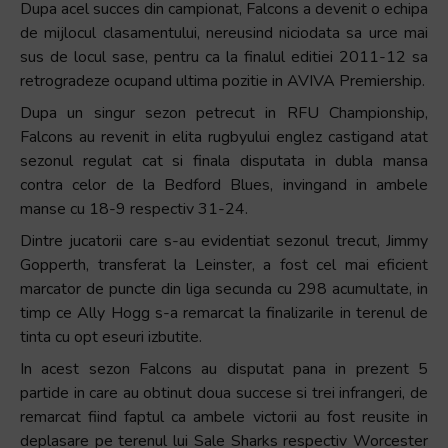
Dupa acel succes din campionat, Falcons a devenit o echipa
de mijlocul clasamentului, nereusind niciodata sa urce mai
sus de locul sase, pentru ca la finalul editiei 2011-12 sa
retrogradeze ocupand ultima pozitie in AVIVA Premiership.
Dupa un singur sezon petrecut in RFU Championship,
Falcons au revenit in elita rugbyului englez castigand atat
sezonul regulat cat si finala disputata in dubla mansa
contra celor de la Bedford Blues, invingand in ambele
manse cu 18-9 respectiv 31-24.
Dintre jucatorii care s-au evidentiat sezonul trecut, Jimmy
Gopperth, transferat la Leinster, a fost cel mai eficient
marcator de puncte din liga secunda cu 298 acumultate, in
timp ce Ally Hogg s-a remarcat la finalizarile in terenul de
tinta cu opt eseuri izbutite.
In acest sezon Falcons au disputat pana in prezent 5
partide in care au obtinut doua succese si trei infrangeri, de
remarcat fiind faptul ca ambele victorii au fost reusite in
deplasare pe terenul lui Sale Sharks respectiv Worcester