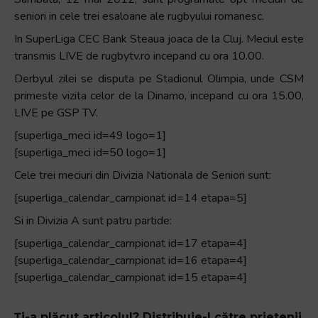
seniori in cele trei esaloane ale rugbyului romanesc.
In SuperLiga CEC Bank Steaua joaca de la Cluj. Meciul este
transmis LIVE de rugbytv.ro incepand cu ora 10.00.
Derbyul zilei se disputa pe Stadionul Olimpia, unde CSM
primeste vizita celor de la Dinamo, incepand cu ora 15.00,
LIVE pe GSP TV.
[superliga_meci id=49 logo=1]
[superliga_meci id=50 logo=1]
Cele trei meciuri din Divizia Nationala de Seniori sunt:
[superliga_calendar_campionat id=14 etapa=5]
Si in Divizia A sunt patru partide:
[superliga_calendar_campionat id=17 etapa=4]
[superliga_calendar_campionat id=16 etapa=4]
[superliga_calendar_campionat id=15 etapa=4]
Ți-a plăcut articolul? Distribuie-l către prietenii