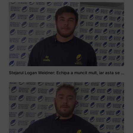
Stejarul Logan Weidner: Echipa a muncit mult, iar asta se va vedea în meciurile de la Nations Cup