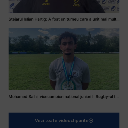
Stejarul Iulian Hartig: A fost un turneu care a unit mai mult echipa
Mohamed Salhi, vicecampion național juniori I: Rugby-ul te învață să accepți și înfrângerile
Vezi toate videoclipurile