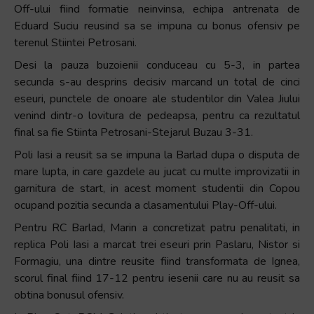
Off-ului fiind formatie neinvinsa, echipa antrenata de
Eduard Suciu reusind sa se impuna cu bonus ofensiv pe
terenul Stiintei Petrosani.
Desi la pauza buzoienii conduceau cu 5-3, in partea
secunda s-au desprins decisiv marcand un total de cinci
eseuri, punctele de onoare ale studentilor din Valea Jiului
venind dintr-o lovitura de pedeapsa, pentru ca rezultatul
final sa fie Stiinta Petrosani-Stejarul Buzau 3-31.
Poli Iasi a reusit sa se impuna la Barlad dupa o disputa de
mare lupta, in care gazdele au jucat cu multe improvizatii in
garnitura de start, in acest moment studentii din Copou
ocupand pozitia secunda a clasamentului Play-Off-ului.
Pentru RC Barlad, Marin a concretizat patru penalitati, in
replica Poli Iasi a marcat trei eseuri prin Paslaru, Nistor si
Formagiu, una dintre reusite fiind transformata de Ignea,
scorul final fiind 17-12 pentru iesenii care nu au reusit sa
obtina bonusul ofensiv.