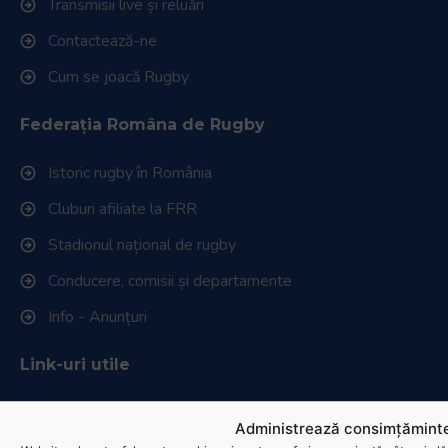
Transmisii live și reluări
Contactează-ne
Cum se joacă Rugby
Federația Româna de Rugby
Istoric rugby în România
Cluburi afiliate la FRR
Stadionul național de rugby
Conducere, comisii și departamente
Info - Anunțuri
Link-uri utile
Download
Administrează consimțăminte