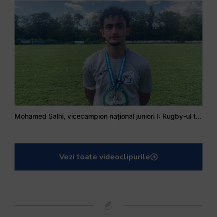
Mohamed Salhi, vicecampion național juniori I: Rugby-ul te învață să accepți și înfrângerile
Vezi toate videoclipurile