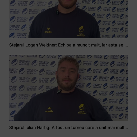
Stejarul Logan Weidner: Echipa a muncit mult, iar asta se va vedea în meciurile de la Nations Cup
Stejarul Iulian Hartig: A fost un turneu care a unit mai mult echipa