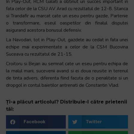
In Play-Out, RCM Galati a obtinut un succes important in
fata celor de la CSU AV Arad cu rezultatul de 12-8. Stanca
si Trandafir au marcat cate un eseu pentru gazde, Partenie
o transformare, eseul oaspetilor din finalul disputei
asigurand acestora bonusul defensiv.
La Navodari, tot in Play-Out, gazdele au cedat in fata unei
echipe mai experimentate a celor de la CSM Bucovina
Suceava cu rezultatul de 21-15.
Croitoru si Bejan au semnat cate un eseu pentru echipa de
la malul marii, sucevenii avand si ei doua reusite in terenul
de tinta advers, diferenta fiind facuta de o penalitate si un
dropgol in contul baietilor antrenati de Constantin Vlad.
Ți-a plăcut articolul? Distribuie-l către prietenii
tăi:
Facebook
Twitter