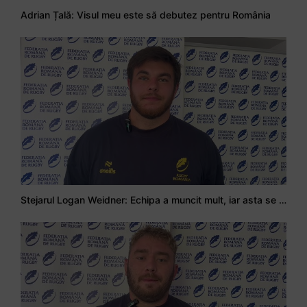
Adrian Țală: Visul meu este să debutez pentru România
Stejarul Logan Weidner: Echipa a muncit mult, iar asta se va vedea în meciurile de la Nations Cup