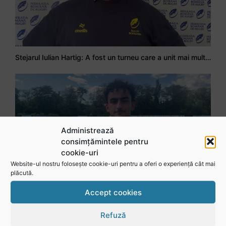
Stejarul Iulian Hartig: A fost un turneu care a unit mai mult echipa
Administrează
consimțămintele pentru
cookie-uri
Website-ul nostru folosește cookie-uri pentru a oferi o experiență cât mai
plăcută.
Accept cookies
Mohamed Salhi, vicecampion național juniori I: Rugby-ul te învață să accepți și înfrângerile
Refuză