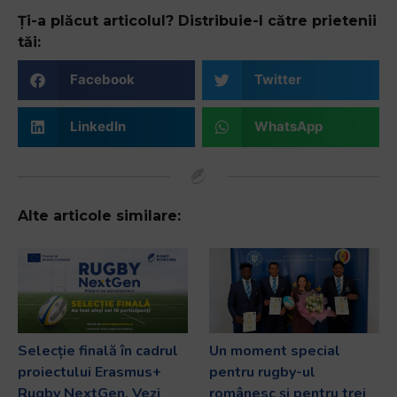
Ți-a plăcut articolul? Distribuie-l către prietenii
tăi:
Facebook
Twitter
LinkedIn
WhatsApp
Alte articole similare:
Selecție finală în cadrul
Un moment special
proiectului Erasmus+
pentru rugby-ul
Rugby NextGen. Vezi
românesc și pentru trei