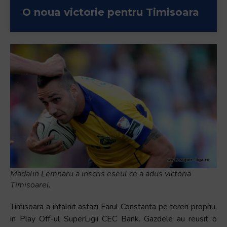
+
O noua victorie pentru Timisoara
/".
This
shortcut
activates
the
screen
reader
to
help
you
navigate
and
interact
Madalin Lemnaru a inscris eseul ce a adus victoria
with
Timisoarei.
the
content.
Timisoara a intalnit astazi Farul Constanta pe teren propriu,
in Play Off-ul SuperLigii CEC Bank. Gazdele au reusit o