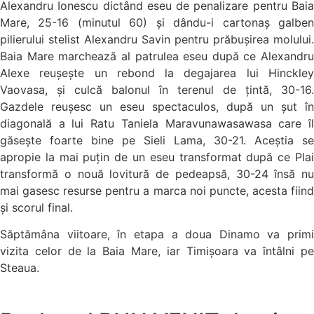
Alexandru Ionescu dictând eseu de penalizare pentru Baia
Mare, 25-16 (minutul 60) și dându-i cartonaș galben
pilierului stelist Alexandru Savin pentru prăbușirea molului.
Baia Mare marchează al patrulea eseu după ce Alexandru
Alexe reușește un rebond la degajarea lui Hinckley
Vaovasa, și culcă balonul în terenul de țintă, 30-16.
Gazdele reușesc un eseu spectaculos, după un șut în
diagonală a lui Ratu Taniela Maravunawasawasa care îl
găsește foarte bine pe Sieli Lama, 30-21. Aceștia se
apropie la mai puțin de un eseu transformat după ce Plai
transformă o nouă lovitură de pedeapsă, 30-24 însă nu
mai gasesc resurse pentru a marca noi puncte, acesta fiind
și scorul final.
Săptămâna viitoare, în etapa a doua Dinamo va primi
vizita celor de la Baia Mare, iar Timișoara va întâlni pe
Steaua.