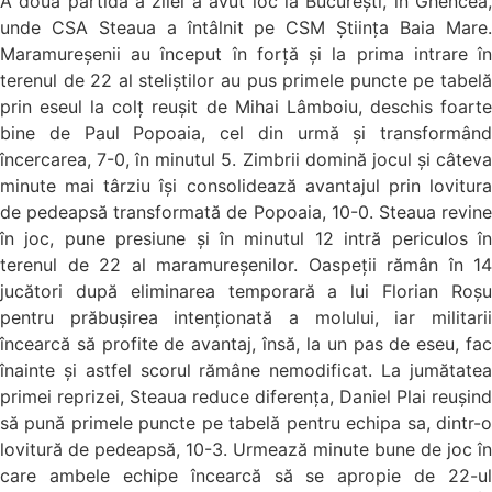
A doua partidă a zilei a avut loc la București, în Ghencea,
unde CSA Steaua a întâlnit pe CSM Știința Baia Mare.
Maramureșenii au început în forță și la prima intrare în
terenul de 22 al steliștilor au pus primele puncte pe tabelă
prin eseul la colț reușit de Mihai Lâmboiu, deschis foarte
bine de Paul Popoaia, cel din urmă și transformând
încercarea, 7-0, în minutul 5. Zimbrii domină jocul și câteva
minute mai târziu își consolidează avantajul prin lovitura
de pedeapsă transformată de Popoaia, 10-0. Steaua revine
în joc, pune presiune și în minutul 12 intră periculos în
terenul de 22 al maramureșenilor. Oaspeții rămân în 14
jucători după eliminarea temporară a lui Florian Roșu
pentru prăbușirea intenționată a molului, iar militarii
încearcă să profite de avantaj, însă, la un pas de eseu, fac
înainte și astfel scorul rămâne nemodificat. La jumătatea
primei reprizei, Steaua reduce diferența, Daniel Plai reușind
să pună primele puncte pe tabelă pentru echipa sa, dintr-o
lovitură de pedeapsă, 10-3. Urmează minute bune de joc în
care ambele echipe încearcă să se apropie de 22-ul