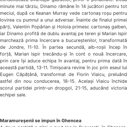
minute mai târziu, Dinamo rămâne în 14 jucători pentru tot
meciul, după ce Keanan Murray vede cartonaș roșu pentru
lovirea cu pumnul a unui adversar. Înainte de finalul primei
părți, Valentin Popârlan și Holoia primesc cartonaș galben,
iar Dinamo profită de dublu avantaj pe teren și Marian Ispir
marchează prima încercare a bucureștenilor, transformată
de Jondre, 11-10. În partea secundă, alb-roșii încep în
forță, Marian Ispir trecându-și în cont o nouă încercare,
prin care își aduce echipa în avantaj, pentru prima dată în
această partidă, 13-11. Timișoara revine în joc prin eseul lui
Eugen Căpățână, transformat de Florin Vlaicu, preluând
astfel din nou conducerea, 18-15. Același Vlaicu închide
scorul partidei printr-un dropgol, 21-15, aducând victoria
echipei sale.
Maramureșenii se impun în Ghencea