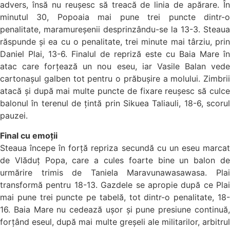
advers, însă nu reușesc să treacă de linia de apărare. În
minutul 30, Popoaia mai pune trei puncte dintr-o
penalitate, maramureșenii desprinzându-se la 13-3. Steaua
răspunde și ea cu o penalitate, trei minute mai târziu, prin
Daniel Plai, 13-6. Finalul de repriză este cu Baia Mare în
atac care forțează un nou eseu, iar Vasile Balan vede
cartonașul galben tot pentru o prăbușire a molului. Zimbrii
atacă și după mai multe puncte de fixare reușesc să culce
balonul în terenul de țintă prin Sikuea Taliauli, 18-6, scorul
pauzei.
Final cu emoții
Steaua începe în forță repriza secundă cu un eseu marcat
de Vlăduț Popa, care a cules foarte bine un balon de
urmărire trimis de Taniela Maravunawasawasa. Plai
transformă pentru 18-13. Gazdele se apropie după ce Plai
mai pune trei puncte pe tabelă, tot dintr-o penalitate, 18-
16. Baia Mare nu cedează ușor și pune presiune continuă,
forțând eseul, după mai multe greșeli ale militarilor, arbitrul