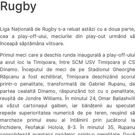
Rugby
Liga Națională de Rugby s-a reluat astăzi cu a doua parte,
cea a play-off-ului, meciurile din play-out urmând să
înceapă săptămâna viitoare.
Primul meci care a deschis runda inaugurală a play-off-ului
a avut loc la Timișoara, între SCM USV Timișoara și CS
Dinamo. Începutul de meci de pe Stadionul Gheorghe
Rășcanu a fost echilibrat, Timișoara deschizând scorul
printr-o penalitate, transformată de Gabriel Rupanu, de
partea cealaltă Dinamo, răspunzând tot cu o penalitate,
reușită de Jondre Williams. În minutul 24, Omar Baliashvili
a văzut cartonașul galben, iar bănățenii au speculat
repede superioritatea numerică de pe teren, reușind să
marcheze primul eseu al întâlnirii prin jucătorul la
închidere, Feofakai Holoia, 8-3. În minutul 35, Rupanu
consolidează avantajul gazdelor, printr-o penalitate. Două