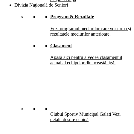
Divizia Națională de Seniori
Program & Rezultate
Vezi programul meciurilor care vor urma și
rezultatele meciurilor anterioare.
Clasament
Apasă aici pentru a vedea clasamentul
actual al echipelor din această ligă.
Clubul Sportiv Municipal Galati
Vezi
detalii despre echipă