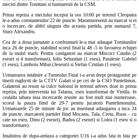
meciul dintre Tomitani si baimarenii de la CSM.
Prima repriza a meciului inceput la ora 10:00 pe terenul Cleopatra
le-a adus constantenilor 22 de puncte. Maramuresenii au marcat si ei
o incercare, de altfel singura din aceasta partida, prin numarul 7,
Sturz Alexandru.
Cea de a doua jumatate a confruntarii le-a mai adaugat Tomitanilor
inca 26 de puncte, stabilind scorul final la 48 -5 in favoarea echipei
de la malul marii. Pentru castigatori au marcat Miscoci Catalin (2
eseuri si 4 transformari), Iuliu Sebastian (1 eseu), Paraleste Gabriel
(1 eseu), Lamboiu Mihai (3eseuri) si Stefan Cristian (1 eseu).
Urmatoarea intalnire a Turneului Final i-a avut drept protagonisti pe
tinerii rugbysti de la CTTV Galati si pe cei de la CSO Pantelimon.
Galatenii au reusit sa culce balonul in terenul advers doar in prima
repriza, prin interventia lui Talama, eseu transformat de Vintila. In
cealalta tabara insa incercarile reusite au fost mult mai numeroase,
scorul la pauza fiind de 29-7 pentru jucatorii Pantelimonului,
Urmatoarele 25 de minute de joc au insemnat adaugarea a inca 24
de puncte, marcatorii partidei fiind Mocanu, Tala, Cretu, Rusu – cu
cate un eseu, Dinu (2 eseuri), Badea (2 eseuri) si Lolea (1 eseu si o
transformare).
Intalnirea de dupa-amiaza a categoriei U16 i-a adus fata in fata pe