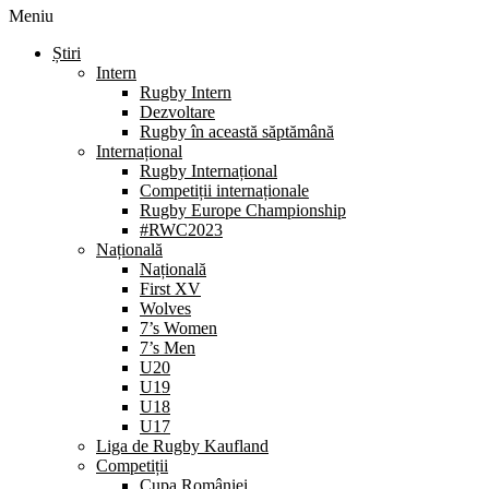
Meniu
Știri
Intern
Rugby Intern
Dezvoltare
Rugby în această săptămână
Internațional
Rugby Internațional
Competiții internaționale
Rugby Europe Championship
#RWC2023
Națională
Națională
First XV
Wolves
7’s Women
7’s Men
U20
U19
U18
U17
Liga de Rugby Kaufland
Competiții
Cupa României