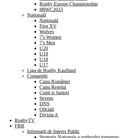
Rugby Europe Championship
#RWC2023
Națională
Națională
First XV
Wolves
7’s Women
7’s Men
U20
U19
U18
U17
Liga de Rugby Kaufland
Competiții
Cupa României
Cupa Regelui
Copii si Juniori
Sevens
DNS
Oficiali
Divizia A
RugbyTV
FRR
Informații de Interes Public
Strategia Nationala a rugbyului romanesc