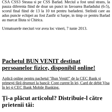
CSA CSS3 Steaua si pe CSS Barlad. Meciul a fost unul strans, la
pauza diferenta fiind de doar un punct in favoarea Barladului (6-5),
scorul final fiind de 13 la 10 tot pentru barladeni. Stelistii care au
adus puncte echipei au fost Zanfir si Sarpe, in timp ce pentru Barlad
au marcat Iliuta si Chirica.
Urmatoarele meciuri vor avea loc vineri, 7 iunie 2013.
Pachetul BUN VENIT destinat
persoanelor fizice, disponibil online!
Aplică online pentru pachetul "Bun Venit!" de la CEC Bank și
primești fără drumuri la bancă: Cont curent în lei, Card de debit Visa
în lei și CEC Bank Mobile Banking.​
Ți-a plăcut articolul? Distribuie-l către
prietenii tăi: