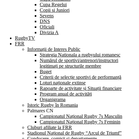
Cupa Regelui
Copii si Juniori
Sevens
DNS
Oficiali
Divizia A
RugbyTV
FRR
Informații de Interes Public
Strategia Nationala a rugbyului romanesc
Numărul de sportivi/antrenori/instructori
legitimați pe structurile membre
Buget
Criterii de selecție sportivi de performanță
Loturi naționale extinse
Rapoarte de activitate și Situații financiare
Program anual de activități
Organigrama
Istoric Rugby în Romania
Palmares CN
Campionatul Național Rugby 7s Masculin
Campionatul Național Rugby 7s Feminin
Cluburi afiliate la FRR
Stadionul Național de Rugby “Arcul de Triumf”
Conducere, comisii și departamente