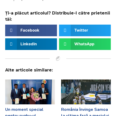
Ți-a plăcut articolul? Distribuie-l către prietenii
tăi:
Facebook
Twitter
LinkedIn
WhatsApp
Alte articole similare:
Un moment special
România învinge Samoa
pentru rugby-ul
la ultima fază a meciului