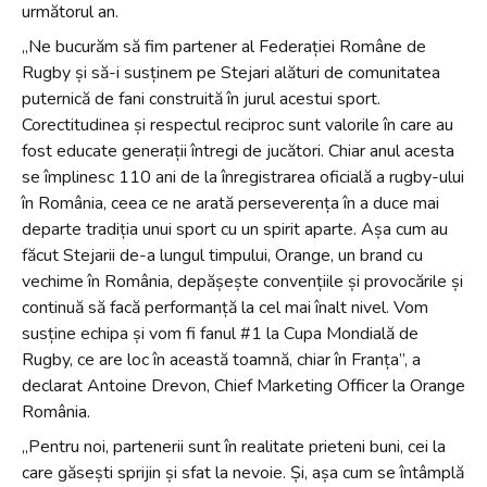
următorul an.
„Ne bucurăm să fim partener al Federației Române de
Rugby și să-i susținem pe Stejari alături de comunitatea
puternică de fani construită în jurul acestui sport.
Corectitudinea și respectul reciproc sunt valorile în care au
fost educate generații întregi de jucători. Chiar anul acesta
se împlinesc 110 ani de la înregistrarea oficială a rugby-ului
în România, ceea ce ne arată perseverența în a duce mai
departe tradiția unui sport cu un spirit aparte. Așa cum au
făcut Stejarii de-a lungul timpului, Orange, un brand cu
vechime în România, depășește convențiile și provocările și
continuă să facă performanță la cel mai înalt nivel. Vom
susține echipa și vom fi fanul #1 la Cupa Mondială de
Rugby, ce are loc în această toamnă, chiar în Franța”, a
declarat Antoine Drevon, Chief Marketing Officer la Orange
România.
„Pentru noi, partenerii sunt în realitate prieteni buni, cei la
care găsești sprijin și sfat la nevoie. Și, așa cum se întâmplă