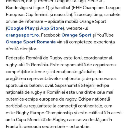
României, dar și Premier League, La Liga, Serie A,
Bundesliga și Ligue 1) și handbal (EHF Champions League,
European Cup feminin și masculin). În același timp, canalele
online de informare – aplicația mobilă Orange Sport
(
Google Play
și
App Store
), website-ul
orangesport.ro
, Facebook
Orange Sport
și YouTube
Orange Sport Romania
vin să completeze experiența
oferită clienților.
Federația Română de Rugby este forul coordonator al
rugby-ului în România. Este responsabilă de organizarea
competițiilor interne și internaționale găzduite, de
pregătirea reprezentativelor naționale și de promovarea
sportului cu balonul oval. Supranumită Stejarii, echipa
națională de rugby a României este una dintre cele mai
puternice echipe europene de rugby. Echipa națională
participă cu regularitate la competiții continentale, cum
este Rugby Europe Championship și este calificată în acest
an la Cupa Mondială de Rugby, care se va desfășura în
Franța în perioada septembrie – octombrie.