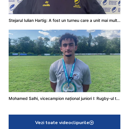
Stejarul Iulian Hartig: A fost un turneu care a unit mai mult echipa
Mohamed Salhi, vicecampion național juniori I: Rugby-ul te învață să accepți și înfrângerile
Vezi toate videoclipurile