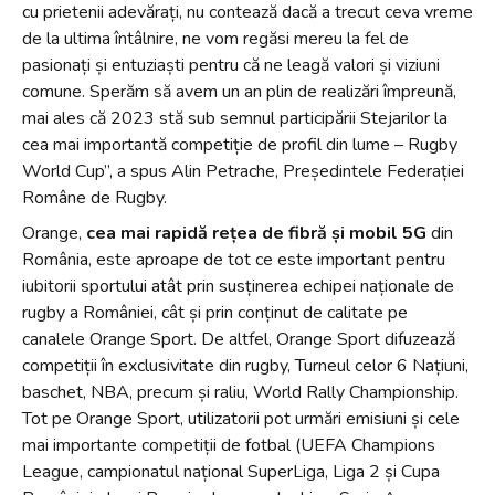
cu prietenii adevărați, nu contează dacă a trecut ceva vreme
de la ultima întâlnire, ne vom regăsi mereu la fel de
pasionați și entuziaști pentru că ne leagă valori și viziuni
comune. Sperăm să avem un an plin de realizări împreună,
mai ales că 2023 stă sub semnul participării Stejarilor la
cea mai importantă competiție de profil din lume – Rugby
World Cup”, a spus Alin Petrache, Președintele Federației
Române de Rugby.
Orange,
cea mai rapidă rețea de fibră și mobil 5G
din
România, este aproape de tot ce este important pentru
iubitorii sportului atât prin susținerea echipei naționale de
rugby a României, cât și prin conținut de calitate pe
canalele Orange Sport. De altfel, Orange Sport difuzează
competiții în exclusivitate din rugby, Turneul celor 6 Națiuni,
baschet, NBA, precum și raliu, World Rally Championship.
Tot pe Orange Sport, utilizatorii pot urmări emisiuni și cele
mai importante competiții de fotbal (UEFA Champions
League, campionatul național SuperLiga, Liga 2 și Cupa