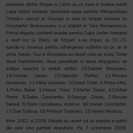
partidele dintre Stejari si Lelos au ca miza si trofeul numit
Cupa Antim Ivirianul, denumita dupa numele Mitropolitului
Ortodox nascut in Georgia si care in timpul domniei lui
Constantin Brancoveanu s-a stabilit in Tara Romaneasca.
Prima disputa contand asadar pentru Cupa Antim Ivireanul
a avut loc la Tbilisi, iar Stejarii s-au impus cu 31-23,
luandu-si revansa pentru infrangerea suferita cu un an in
urma. Sauan, Ticu si Brezoianu au reusit cate un eseu, Tofan
doua transformari, doua penalitati si doua dropgoluri, iar
echipa noastra a aratat astfel: 15.Gabriel Brezoianu,
14.Cristian Sauan, 13.Valentin Maftei, 12.Romeo
Gontineac, 11.Mihai Vioreanu, 10.Ionut Tofan, 9.Petre Mitu,
1.Petru Balan, 2.Marius Tincu, 3.Stefan Soare, 4.Cristian
Petre, 5.Tudor Constantin, 6.George Chiriac, 7.Razvan
Samuil, 8.Florin Corodeanu, rezerve: 16.Marian Constantin,
17.Dan Tudosa, 18.Petrisor Toderasc, 19.Vasile Nedelcu.
Intre 2003 si 2006 Stejarii au reusit sa se impuna in patru
din cele cinci partide disputate. Pe 7 octombrie 2006,