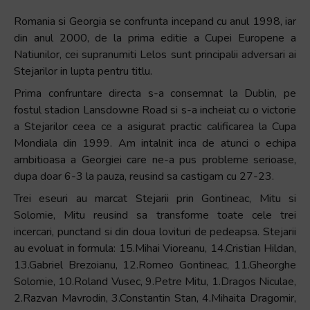
Romania si Georgia se confrunta incepand cu anul 1998, iar
din anul 2000, de la prima editie a Cupei Europene a
Natiunilor, cei supranumiti Lelos sunt principalii adversari ai
Stejarilor in lupta pentru titlu.
Prima confruntare directa s-a consemnat la Dublin, pe
fostul stadion Lansdowne Road si s-a incheiat cu o victorie
a Stejarilor ceea ce a asigurat practic calificarea la Cupa
Mondiala din 1999. Am intalnit inca de atunci o echipa
ambitioasa a Georgiei care ne-a pus probleme serioase,
dupa doar 6-3 la pauza, reusind sa castigam cu 27-23.
Trei eseuri au marcat Stejarii prin Gontineac, Mitu si
Solomie, Mitu reusind sa transforme toate cele trei
incercari, punctand si din doua lovituri de pedeapsa. Stejarii
au evoluat in formula: 15.Mihai Vioreanu, 14.Cristian Hildan,
13.Gabriel Brezoianu, 12.Romeo Gontineac, 11.Gheorghe
Solomie, 10.Roland Vusec, 9.Petre Mitu, 1.Dragos Niculae,
2.Razvan Mavrodin, 3.Constantin Stan, 4.Mihaita Dragomir,