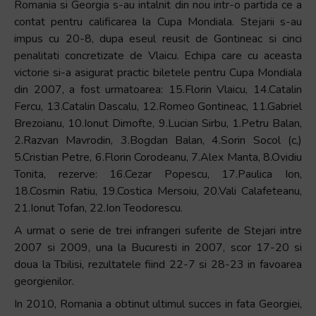
Romania si Georgia s-au intalnit din nou intr-o partida ce a
contat pentru calificarea la Cupa Mondiala. Stejarii s-au
impus cu 20-8, dupa eseul reusit de Gontineac si cinci
penalitati concretizate de Vlaicu. Echipa care cu aceasta
victorie si-a asigurat practic biletele pentru Cupa Mondiala
din 2007, a fost urmatoarea: 15.Florin Vlaicu, 14.Catalin
Fercu, 13.Catalin Dascalu, 12.Romeo Gontineac, 11.Gabriel
Brezoianu, 10.Ionut Dimofte, 9.Lucian Sirbu, 1.Petru Balan,
2.Razvan Mavrodin, 3.Bogdan Balan, 4.Sorin Socol (c,)
5.Cristian Petre, 6.Florin Corodeanu, 7.Alex Manta, 8.Ovidiu
Tonita, rezerve: 16.Cezar Popescu, 17.Paulica Ion,
18.Cosmin Ratiu, 19.Costica Mersoiu, 20.Vali Calafeteanu,
21.Ionut Tofan, 22.Ion Teodorescu.
A urmat o serie de trei infrangeri suferite de Stejari intre
2007 si 2009, una la Bucuresti in 2007, scor 17-20 si
doua la Tbilisi, rezultatele fiind 22-7 si 28-23 in favoarea
georgienilor.
In 2010, Romania a obtinut ultimul succes in fata Georgiei,