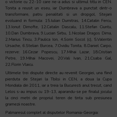
o victorie cu 22-10 care ne-a adus si ultimul titlu in CEN.
Tonita a reusit un eseu, iar Dumbrava a punctat dintr-o
transformare, patru penalitati si un dropgol, Stejarii
evoluand in formula: 15.Iulian Dumitras, 14.Catalin Fercu,
13.Ionut Dimofte, 12.Catalin Dascalu, 11.Stefan Ciuntu,
10.Dan Dumbrava, 9.Lucian Sirbu, 1.Nicolae Dragos Dima,
2.Marius Tincu, 3.Paulica Ion, 4.Sorin Socol (c), 5.Valentin
Ursache, 6.Stelian Burcea, 7.Ovidiu Tonita, 8.Daniel Carpo,
rezerve: 16.Cezar Popescu, 17.Mihai Lazar, 18.Cristian
Petre, 19.Mihai Macovei, 20.Vali Ivan, 21.Csaba Gal,
22.Florin Vlaicu.
Ultimele trei dispute directe au revenit Georgiei, una fiind
pierduta de Stejari la Tbilsi in CEN, a doua la Cupa
Mondiala din 2011, iar a treia la Bucuresti anul trecut, cand
Lelos s-au impus cu 19-13, aparandu-se pe finalul jocului
la cinci metri de propriul teren de tinta sub presiunea
gramezii noastre.
Palmaresul complet al disputelor Romania-Georgia: