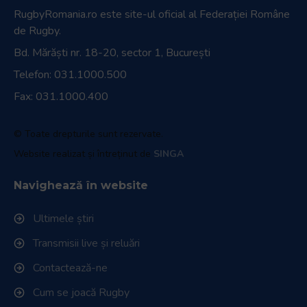
RugbyRomania.ro
este site-ul oficial al Federației Române
de Rugby.
Bd. Mărăști nr. 18-20, sector 1, București
Telefon:
031.1000.500
Fax: 031.1000.400
© Toate drepturile sunt rezervate.
Website realizat și întreținut de
SINGA
Navighează în website
Ultimele știri
Transmisii live și reluări
Contactează-ne
Cum se joacă Rugby