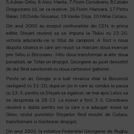
5.Adrian Girbu, 6.Alex Manta, 7.Florin Corodeanu, 8.Catalin
Draguceanu (c), iar ca rezerve: 16.Florin Marioara, 17.Petru
Balan, 18.Ovidiu Slusariuc, 19.Vasile Doja, 20.Mihai Ciolacu.
Din anul 2000 au inceput confrunatrile din CEN, in prima
editie Stejarii reusind sa se impuna la Tbilisi cu 23-20,
victoria aducandu-ne si titlul de campioni. A fost o noua
disputa stransa in care am reusit sa marcam doua incercari
prin Sirbu si Brezoianu , Mitu doua transformari ai alte doua
penalitati, iar Tofan un dropgol. Georgienii au jucat deosebit
de dur fiind sanctionati cu doua cartonase galbene.
Peste un an, Geogia si-a luat revansa chiar la Bucuresti
castigand cu 31-20, dupa un joc in care au condus la pauza
cu 13-3, pentru ca Stejarii sa egaleze, iar mai apoi Lelos sa
se desprinda la 28-13. La eseuri a fost 3-3, Corodeanu
reusind o dubla pentru noi la care s-a adaugat eseul lui
Ghioc, restul punctelor Stejarilor fiind reusite de Ciolacu,
transformare si Gontineac dropgol.
Din anul 2002, la initiativa Federatiei Georgiene de Rugby,