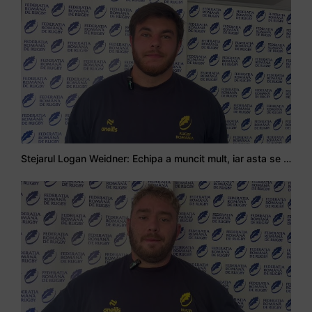
Stejarul Logan Weidner: Echipa a muncit mult, iar asta se va vedea în meciurile de la Nations Cup