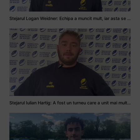
Stejarul Logan Weidner: Echipa a muncit mult, iar asta se va vedea în meciurile de la Nations Cup
Stejarul Iulian Hartig: A fost un turneu care a unit mai mult echipa