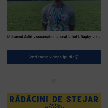
Mohamed Salhi, vicecampion național juniori I: Rugby-ul te învață să accepți și înfrângerile
Vezi toate videoclipurile