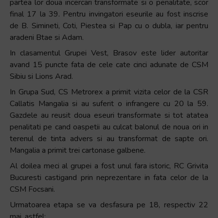
partea lor doua incercari transformate si o penalitate, scor
final 17 la 39. Pentru invingatori eseurile au fost inscrise
de B. Simineti, Coti, Piestea si Pap cu o dubla, iar pentru
aradeni Btae si Adam.
In clasamentul Grupei Vest, Brasov este lider autoritar
avand 15 puncte fata de cele cate cinci adunate de CSM
Sibiu si Lions Arad.
In Grupa Sud, CS Metrorex a primit vizita celor de la CSR
Callatis Mangalia si au suferit o infrangere cu 20 la 59.
Gazdele au reusit doua eseuri transformate si tot atatea
penalitati pe cand oaspetii au culcat balonul de noua ori in
terenul de tinta advers si au transformat de sapte ori.
Mangalia a primit trei cartonase galbene.
Al doilea meci al grupei a fost unul fara istoric, RC Grivita
Bucuresti castigand prin neprezentare in fata celor de la
CSM Focsani.
Urmatoarea etapa se va desfasura pe 18, respectiv 22
mai, astfel: