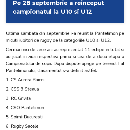
Pe 28 septembrie a reinceput
+
campionatul la U10 si U12
/".
This
shortcut
Ultima sambata din septembrie i-a reunit la Pantelimon pe
activates
micutii iubitori de rugby de la categoriile U10 si U12.
the
screen
Cei mai mici de zece ani au reprezentat 11 echipe in total si
reader
au jucat in ziua respectiva prima si cea de a doua etapa a
to
Campionatului de copii. Dupa dispute aprige pe terenul I al
help
Pantelimonului, clasamentul s-a definit astfel:
you
1. CS Aurora Baicoi
navigate
2. CSS 3 Steaua
and
interact
3. RC Grivita
with
4. CSO Pantelimon
the
5. Soimii Bucuresti
content.
6. Rugby Sacele