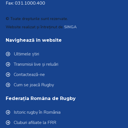
Fax: 031.1000.400
© Toate drepturile sunt rezervate.
Website realizat și întreținut de
SINGA
Navighează în website
Ultimele știri
Transmisii live și reluări
Contactează-ne
Cum se joacă Rugby
Federația Româna de Rugby
Istoric rugby în România
Cluburi afiliate la FRR