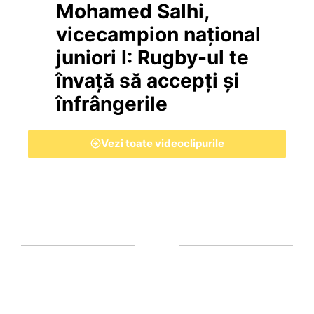
Mohamed Salhi,
vicecampion național
juniori I: Rugby-ul te
învață să accepți și
înfrângerile
Vezi toate videoclipurile