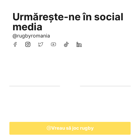
Urmărește-ne în social
media
@rugbyromania
Vreau să joc rugby