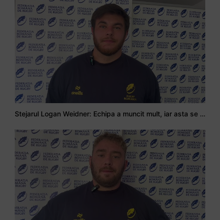
Stejarul Logan Weidner: Echipa a muncit mult, iar asta se va vedea în meciurile de la Nations Cup