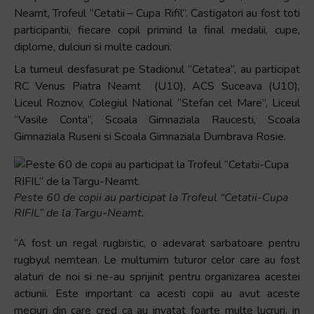
Neamt, Trofeul “Cetatii – Cupa Rifil”. Castigatori au fost toti
participantii, fiecare copil primind la final medalii, cupe,
diplome, dulciuri si multe cadouri.
La turneul desfasurat pe Stadionul “Cetatea”, au participat
RC Venus Piatra Neamt (U10), ACS Suceava (U10),
Liceul Roznov, Colegiul National “Stefan cel Mare”, Liceul
“Vasile Conta”, Scoala Gimnaziala Raucesti, Scoala
Gimnaziala Ruseni si Scoala Gimnaziala Dumbrava Rosie.
Peste 60 de copii au participat la Trofeul “Cetatii-Cupa
RIFIL” de la Targu-Neamt.
“A fost un regal rugbistic, o adevarat sarbatoare pentru
rugbyul nemtean. Le multumim tuturor celor care au fost
alaturi de noi si ne-au sprijinit pentru organizarea acestei
actiunii. Este important ca acesti copii au avut aceste
meciuri din care cred ca au invatat foarte multe lucruri, in