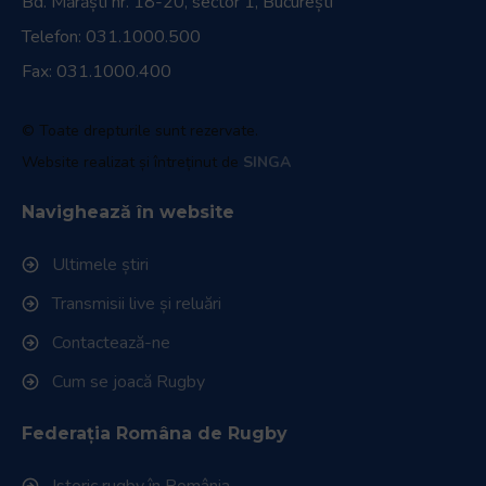
Bd. Mărăști nr. 18-20, sector 1, București
Telefon:
031.1000.500
Fax: 031.1000.400
© Toate drepturile sunt rezervate.
Website realizat și întreținut de
SINGA
Navighează în website
Ultimele știri
Transmisii live și reluări
Contactează-ne
Cum se joacă Rugby
Federația Româna de Rugby