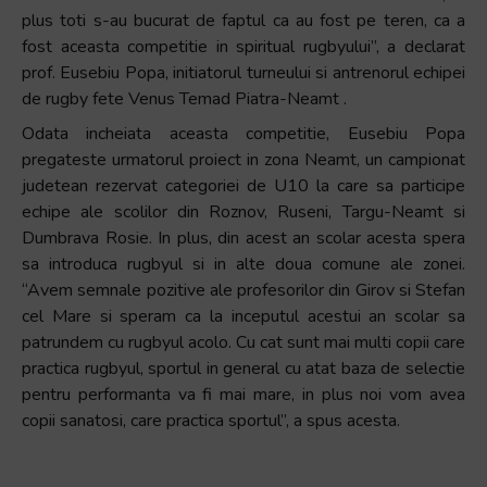
plus toti s-au bucurat de faptul ca au fost pe teren, ca a
fost aceasta competitie in spiritual rugbyului”, a declarat
prof. Eusebiu Popa, initiatorul turneului si antrenorul echipei
de rugby fete Venus Temad Piatra-Neamt .
Odata incheiata aceasta competitie, Eusebiu Popa
pregateste urmatorul proiect in zona Neamt, un campionat
judetean rezervat categoriei de U10 la care sa participe
echipe ale scolilor din Roznov, Ruseni, Targu-Neamt si
Dumbrava Rosie. In plus, din acest an scolar acesta spera
sa introduca rugbyul si in alte doua comune ale zonei.
“Avem semnale pozitive ale profesorilor din Girov si Stefan
cel Mare si speram ca la inceputul acestui an scolar sa
patrundem cu rugbyul acolo. Cu cat sunt mai multi copii care
practica rugbyul, sportul in general cu atat baza de selectie
pentru performanta va fi mai mare, in plus noi vom avea
copii sanatosi, care practica sportul”, a spus acesta.