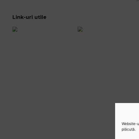
Link-uri utile
Website-ul
plăcută.