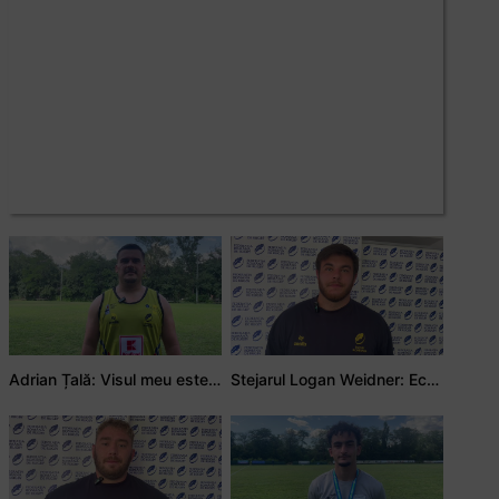
Adrian Țală: Visul meu este să debutez pentru România
Stejarul Logan Weidner: Echipa a muncit mult, iar asta se va vedea în meciurile de la Nations Cup