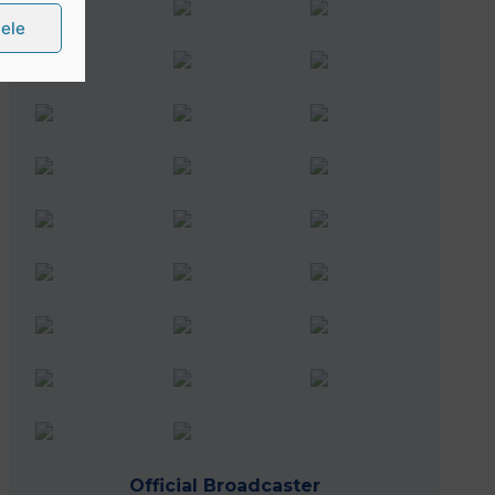
țele
Official Broadcaster