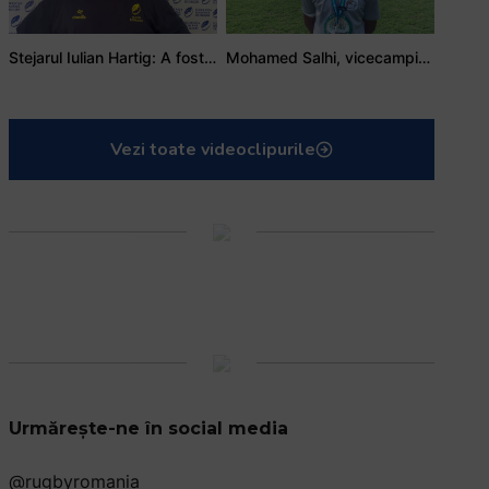
Stejarul Iulian Hartig: A fost un turneu care a unit mai mult echipa
Mohamed Salhi, vicecampion național juniori I: Rugby-ul te învață să accepți și înfrângerile
Vezi toate videoclipurile
Urmărește-ne în social media
@rugbyromania