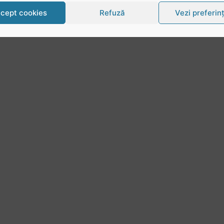
cept cookies
Refuză
Vezi preferin