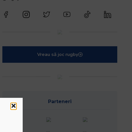
Vreau să joc rugby
Parteneri