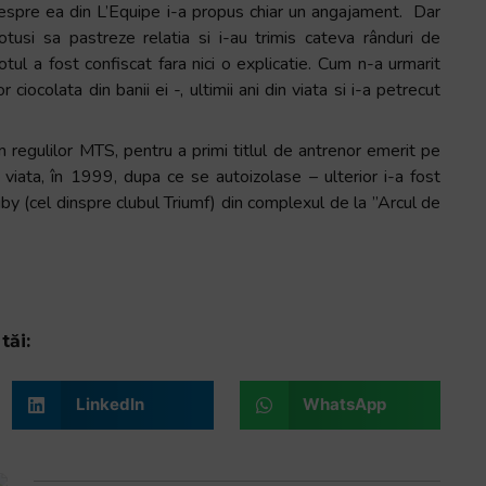
despre ea din L’Equipe i-a propus chiar un angajament. Dar
otusi sa pastreze relatia si i-au trimis cateva rânduri de
ul a fost confiscat fara nici o explicatie. Cum n-a urmarit
 ciocolata din banii ei -, ultimii ani din viata si i-a petrecut
rm regulilor MTS, pentru a primi titlul de antrenor emerit pe
 viata, în 1999, dupa ce se autoizolase – ulterior i-a fost
gby (cel dinspre clubul Triumf) din complexul de la ”Arcul de
tăi:
LinkedIn
WhatsApp