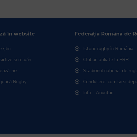
ză în website
Federația Româna de 
 știri
Istoric rugby în România
i live și reluări
Cluburi afiliate la FRR
tează-ne
Stadionul național de rug
 joacă Rugby
Conducere, comisii și de
Info - Anunțuri