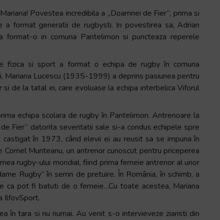
 Mariana! Povestea incredibila a „Doamnei de Fier”, prima si
e a format generatii de rugbysti. In povestirea sa, Adrian
a format-o in comuna Pantelimon si puncteaza reperele
ie fizica si sport a format o echipa de rugby în comuna
ei, Mariana Lucescu (1935-1999) a deprins pasiunea pentru
 si de la tatal ei, care evoluase la echipa interbelica Viforul
prima echipa scolara de rugby în Pantelimon. Antrenoare la
de Fier“ datorita severitatii sale si-a condus echipele spre
st castigat în 1973, când elevii ei au reusit sa se impuna în
a de Cornel Munteanu, un antrenor cunoscut pentru priceperea
umea rugby-ului mondial, fiind prima femeie antrenor al unor
Madame Rugby” în semn de pretuire. În România, în schimb, a
pe ca pot fi batuti de o femeie…Cu toate acestea, Mariana
a IlfovSport.
în tara si nu numai. Au venit s-o intervieveze ziaristi din