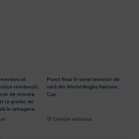
v membru al
Punct final în seria testelor de
ystice românești,
vară din World Rugby Nations
orat de Armata
Cup
at la gradul de
dă în retragere
lul
Citește articolul