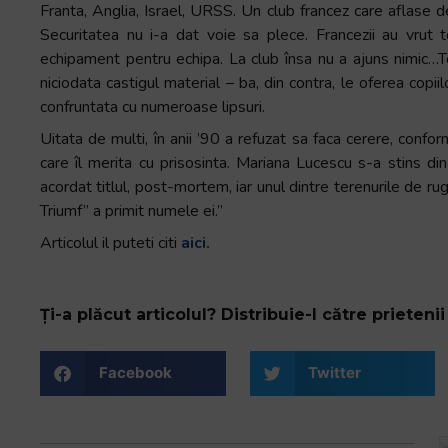
Franta, Anglia, Israel, URSS. Un club francez care aflase 
Securitatea nu i-a dat voie sa plece. Francezii au vrut t
echipament pentru echipa. La club însa nu a ajuns nimic…Tot
niciodata castigul material – ba, din contra, le oferea copiilor
confruntata cu numeroase lipsuri.
Uitata de multi, în anii ’90 a refuzat sa faca cerere, confo
care îl merita cu prisosinta. Mariana Lucescu s-a stins din
acordat titlul, post-mortem, iar unul dintre terenurile de ru
Triumf” a primit numele ei.”
Articolul il puteti citi
aici.
Ți-a plăcut articolul? Distribuie-l către prietenii 
Facebook
Twitter