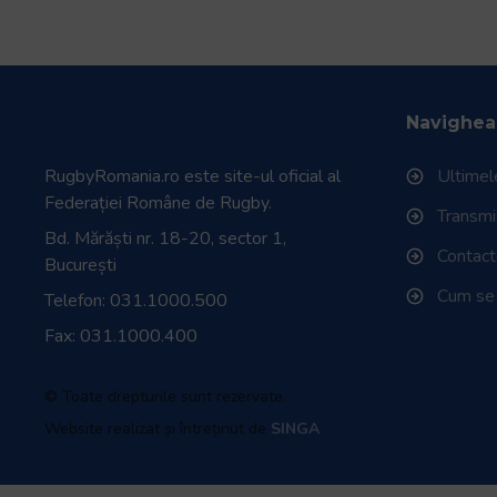
Navighea
RugbyRomania.ro
este site-ul oficial al
Ultimele
Federației Române de Rugby.
Transmisi
Bd. Mărăști nr. 18-20, sector 1,
Contac
București
Cum se
Telefon:
031.1000.500
Fax: 031.1000.400
© Toate drepturile sunt rezervate.
Website realizat și întreținut de
SINGA