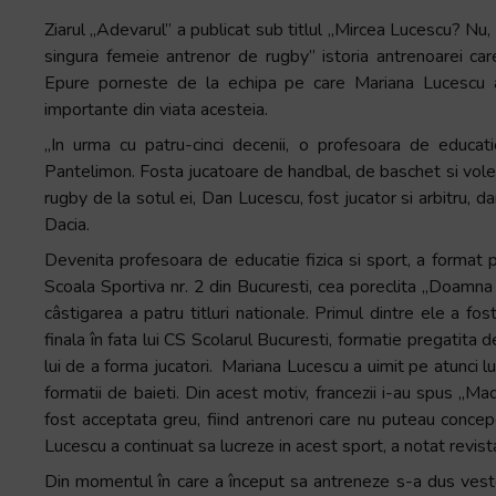
Ziarul „Adevarul” a publicat sub titlul „Mircea Lucescu? Nu,
singura femeie antrenor de rugby” istoria antrenoarei car
Epure porneste de la echipa pe care Mariana Lucescu 
importante din viata acesteia.
„In urma cu patru-cinci decenii, o profesoara de educat
Pantelimon. Fosta jucatoare de handbal, de baschet si vol
rugby de la sotul ei, Dan Lucescu, fost jucator si arbitru, dar
Dacia.
Devenita profesoara de educatie fizica si sport, a format 
Scoala Sportiva nr. 2 din Bucuresti, cea poreclita „Doamna 
câstigarea a patru titluri nationale. Primul dintre ele a fo
finala în fata lui CS Scolarul Bucuresti, formatie pregatit
lui de a forma jucatori. Mariana Lucescu a uimit pe atunci l
formatii de baieti. Din acest motiv, francezii i-au spus „
fost acceptata greu, fiind antrenori care nu puteau conce
Lucescu a continuat sa lucreze in acest sport, a notat revist
Din momentul în care a început sa antreneze s-a dus vestea 