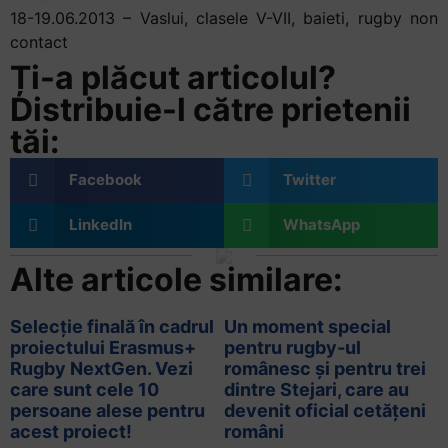
18-19.06.2013 – Vaslui, clasele V-VII, baieti, rugby non
contact
Ți-a plăcut articolul?
Distribuie-l către prietenii
tăi:
Facebook
Twitter
LinkedIn
WhatsApp
Alte articole similare:
Selecție finală în cadrul
Un moment special
proiectului Erasmus+
pentru rugby-ul
Rugby NextGen. Vezi
românesc și pentru trei
care sunt cele 10
dintre Stejari, care au
persoane alese pentru
devenit oficial cetățeni
acest proiect!
români