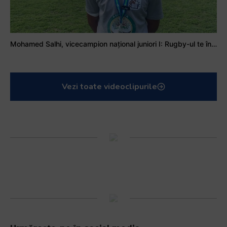
Mohamed Salhi, vicecampion național juniori I: Rugby-ul te învață să accepți și înfrângerile
Vezi toate videoclipurile