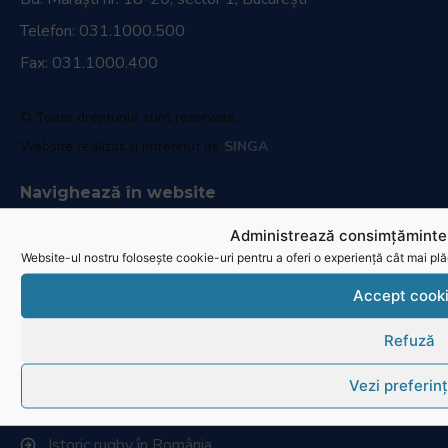
Telefon:
031.1000.500
Fax: 031.1000.400
© Toate drepturile sunt rezervate.
Website realizat și întreținut de
SINGA
Navighează în website
Administrează consimțămintel
Ultimele știri
Website-ul nostru folosește cookie-uri pentru a oferi o experiență cât mai plă
Transmisii live și reluări
Accept cook
Contactează-ne
Refuză
Cum se joacă Rugby
Vezi preferin
Federația Româna de Rugby
Istoric rugby în România