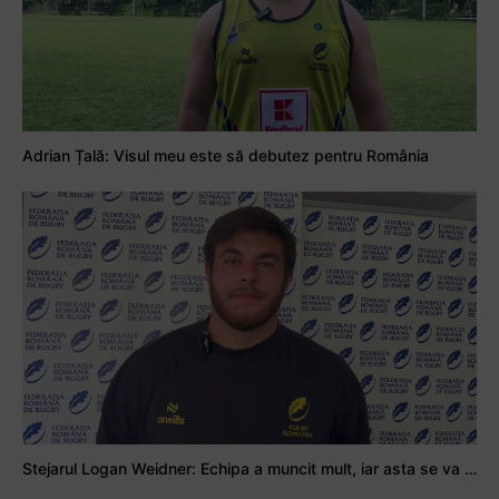
Adrian Țală: Visul meu este să debutez pentru România
Stejarul Logan Weidner: Echipa a muncit mult, iar asta se va vedea în meciurile de la Nations Cup