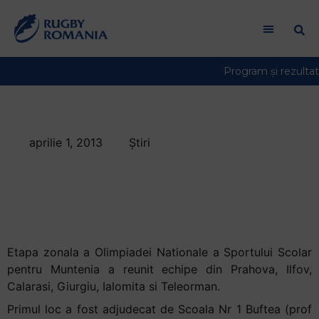
Bun
venit
la
cititorul
de
ecran
All
in
aprilie 1, 2013
Știri
One
Primele echipe
Accessibility
Pentru
calificate la fazele
a
finale ale ONSS
porni
cititorul
de
Etapa zonala a Olimpiadei Nationale a Sportului Scolar
ecran
pentru Muntenia a reunit echipe din Prahova, Ilfov,
All
Calarasi, Giurgiu, Ialomita si Teleorman.
in
Primul loc a fost adjudecat de Scoala Nr 1 Buftea (prof
One