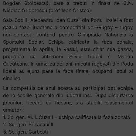
Bogdan Stoicescu), care a trecut in finala de C.N.
Accessibility,
Nicolae Grigorescu (prof Ioan Cristea).
apăsați
Sala Scolii „Alexandru Ioan Cuza” din Podu Iloaiei a fost
„Ctrl
gazda fazei judetene a competitiei de SRugby – rugby
+
non-contact, contand pentru Olimpiada Nationala a
/”
Sportului Scolar. Echipa calificata la faza zonala,
Această
programata in aprilie, la Vaslui, este chiar cea gazda,
comandă
pregatita de antrenorii Silviu Tibichi si Marian
rapidă
Cucuteanu. In urma cu doi ani, micutii rugbysti din Podu
activează
Iloaiei au ajuns pana la faza finala, ocupand locul al
cititorul
cincilea.
de
ecran
La competitia de anul acesta au participat opt echipe
pentru
de la scolile generale din judetul Iasi. Dupa disputarea
a
jocurilor, fiecare cu fiecare, s-a stabilit clasamentul
vă
urmator:
ajuta
1. Sc. gen. Al. I. Cuza I – echipa calificata la faza zonala
să
2. Sc. gen. Prisacani II
navigați
3. Sc. gen. Garbesti I