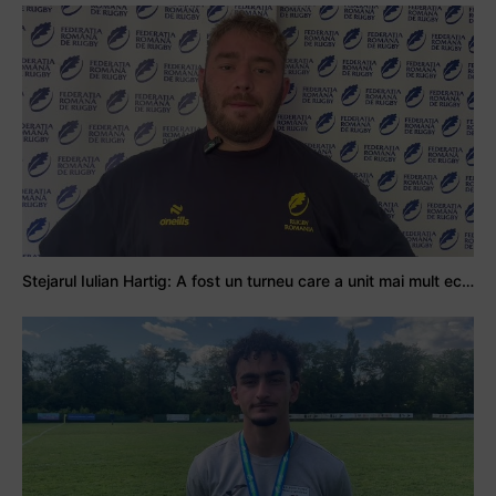
Stejarul Iulian Hartig: A fost un turneu care a unit mai mult echipa