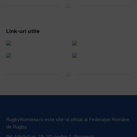
Link-uri utile
RugbyRomania.ro
este site-ul oficial al Federației Române
de Rugby.
Bd. Mărăști nr. 18-20, sector 1, București