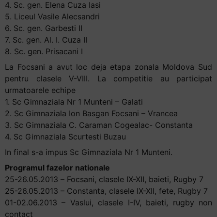
și
4. Sc. gen. Elena Cuza Iasi
să
5. Liceul Vasile Alecsandri
interacționați
6. Sc. gen. Garbesti II
cu
7. Sc. gen. Al. I. Cuza II
conținutul.
8. Sc. gen. Prisacani I
La Focsani a avut loc deja etapa zonala Moldova Sud
pentru clasele V-VIII. La competitie au participat
urmatoarele echipe
1. Sc Gimnaziala Nr 1 Munteni – Galati
2. Sc Gimnaziala Ion Basgan Focsani – Vrancea
3. Sc Gimnaziala C. Caraman Cogealac- Constanta
4. Sc Gimnaziala Scurtesti Buzau
In final s-a impus Sc Gimnaziala Nr 1 Munteni.
Programul fazelor nationale
25-26.05.2013 – Focsani, clasele IX-XII, baieti, Rugby 7
25-26.05.2013 – Constanta, clasele IX-XII, fete, Rugby 7
01-02.06.2013 – Vaslui, clasele I-IV, baieti, rugby non
contact