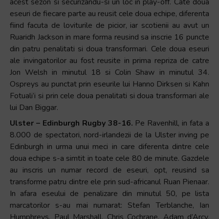
acest sezon si securizandu-si un loc in play-off. Cate doua
eseuri de fiecare parte au reusit cele doua echipe, diferenta
fiind facuta de loviturile de picior, iar scotienii au avut un
Ruaridh Jackson in mare forma reusind sa inscrie 16 puncte
din patru penalitati si doua transformari. Cele doua eseuri
ale invingatorilor au fost reusite in prima repriza de catre
Jon Welsh in minutul 18 si Colin Shaw in minutul 34.
Ospreys au punctat prin eseurile lui Hanno Dirksen si Kahn
Fotuali’i si prin cele doua penalitati si doua transformari ale
lui Dan Biggar.
Ulster – Edinburgh Rugby 38-16.
Pe Ravenhill, in fata a
8.000 de spectatori, nord-irlandezii de la Ulster inving pe
Edinburgh in urma unui meci in care diferenta dintre cele
doua echipe s-a simtit in toate cele 80 de minute. Gazdele
au inscris un numar record de eseuri, opt, reusind sa
transforme patru dintre ele prin sud-africanul Ruan Pienaar.
In afara eseului de penalizare din minutul 50, pe lista
marcatorilor s-au mai numarat: Stefan Terblanche, Ian
Humphreys, Paul Marshall, Chris Cochrane, Adam d’Arcy,