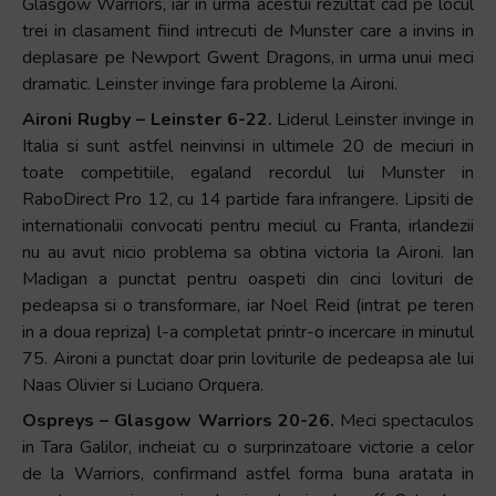
Glasgow Warriors, iar in urma acestui rezultat cad pe locul
trei in clasament fiind intrecuti de Munster care a invins in
deplasare pe Newport Gwent Dragons, in urma unui meci
dramatic. Leinster invinge fara probleme la Aironi.
Aironi Rugby – Leinster 6-22.
Liderul Leinster invinge in
Italia si sunt astfel neinvinsi in ultimele 20 de meciuri in
toate competitiile, egaland recordul lui Munster in
RaboDirect Pro 12, cu 14 partide fara infrangere. Lipsiti de
internationalii convocati pentru meciul cu Franta, irlandezii
nu au avut nicio problema sa obtina victoria la Aironi. Ian
Madigan a punctat pentru oaspeti din cinci lovituri de
pedeapsa si o transformare, iar Noel Reid (intrat pe teren
in a doua repriza) l-a completat printr-o incercare in minutul
75. Aironi a punctat doar prin loviturile de pedeapsa ale lui
Naas Olivier si Luciano Orquera.
Ospreys – Glasgow Warriors 20-26.
Meci spectaculos
in Tara Galilor, incheiat cu o surprinzatoare victorie a celor
de la Warriors, confirmand astfel forma buna aratata in