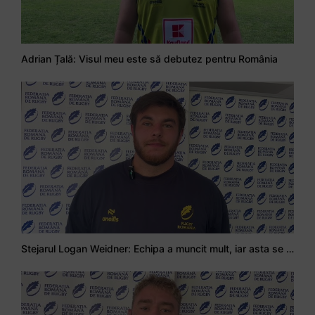
Adrian Țală: Visul meu este să debutez pentru România
Stejarul Logan Weidner: Echipa a muncit mult, iar asta se va vedea în meciurile de la Nations Cup