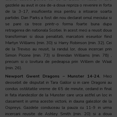
gazdele au avut in cea de-a doua repriza o revenire in forta
de la 3-17, insuficienta insa pentru a intoarce soarta
partidei. Dan Parks a fost din nou declarat omul meciului si
se pare ca trece printr-o forma foarte buna dupa
retragerea din nationala Scotiei. In acest meci a reusit doua
transformari si doua penalitati, marcatorii eseurilor fiind
Martyn Williams (min. 30) si Harry Robinson (min. 32). Cei
de la Treviso au reusit, la randul lor, doua incercari prin
Simon Picone (min. 73) si Brendan Williams (min. 78) ,
precum si o lovitura de pedeapsa prin Willem de Waal
(min. 26).
Newport Gwent Dragons – Munster 14-24.
Meci
deosebit de disputat in Tara Galilor si in care Dragonii au
condus ostilitatile vreme de 65 de minute, cedand in final
in fata irlandezilor de la Munster care urca astfel un loc in
clasament in urma acestei victorii, in dauna galezilor de la
Ospreys. Gazdele conduceau la pauza cu 11-9 in urma
incercarii reusite de Ashley Smith (min. 20) si a doua