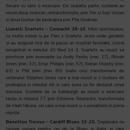
fiecare cu cate o incercare. De cealalta parte, scotienii au
reusit doua incercari, netransformate, prin Tim si Sep Visser
si doua lovituri de pedeapsa prin Phil Godman.
Llanelli Scarlets – Connacht 38-10.
Meci spectaculos,
cu multe eseuri si pe Parc y Scarlets, acolo unde gazdele
si-au asigurat inca de la pauza un rezultat favorabil, scorul
inregistrat in minutul 40 fiind 14-3. Scarlets au reusit sa
puncteze prin incercarile lui Andy Fenby (min. 17), Rhodri
Jones (min. 37), Emyr Phillips (min. 57), Kieran Murphy (min.
63) si Phil John (min. 80) toate cinci transformate de
veteranul Stephen Jones care a mai reusit si o lovitura de
pedeapsa in minutul 46 si care avea sa fie declarat omul
meciului. Scotienii de la Edinburgh au reusit o incercare
tarziu, in minutul 77, prin Ethienne Reynecke, transformata
de Miah Nikora, cel care a mai reusit si o penalitate in prima
repriza.
Benetton Treviso – Cardiff Blues 13-20.
Deplasare nu
tocmai usoara pentru cei de la Blues in Italia, in care