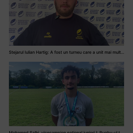
Stejarul Iulian Hartig: A fost un turneu care a unit mai mult echipa
Mohamed Salhi, vicecampion național juniori I: Rugby-ul te învață să accepți și înfrângerile