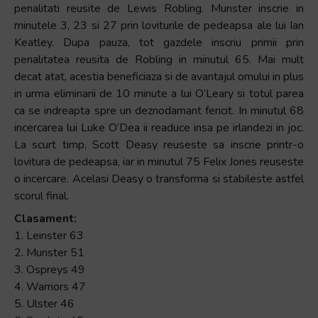
penalitati reusite de Lewis Robling. Munster inscrie in
minutele 3, 23 si 27 prin loviturile de pedeapsa ale lui Ian
Keatley. Dupa pauza, tot gazdele inscriu primii prin
penalitatea reusita de Robling in minutul 65. Mai mult
decat atat, acestia beneficiaza si de avantajul omului in plus
in urma eliminarii de 10 minute a lui O’Leary si totul parea
ca se indreapta spre un deznodamant fericit. In minutul 68
incercarea lui Luke O’Dea ii readuce insa pe irlandezi in joc.
La scurt timp, Scott Deasy reuseste sa inscrie printr-o
lovitura de pedeapsa, iar in minutul 75 Felix Jones reuseste
o incercare. Acelasi Deasy o transforma si stabileste astfel
scorul final.
Clasament:
1. Leinster 63
2. Munster 51
3. Ospreys 49
4. Warriors 47
5. Ulster 46