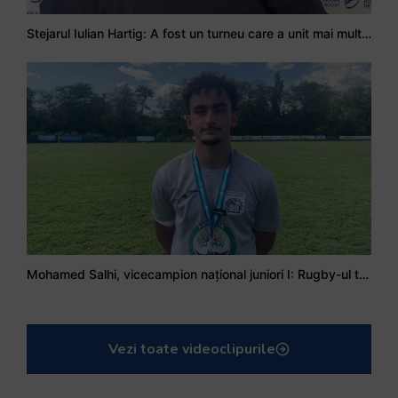
Stejarul Iulian Hartig: A fost un turneu care a unit mai mult echipa
Mohamed Salhi, vicecampion național juniori I: Rugby-ul te învață să accepți și înfrângerile
Vezi toate videoclipurile