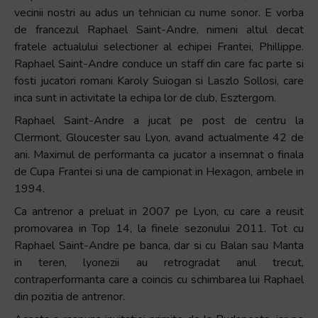
vecinii nostri au adus un tehnician cu nume sonor. E vorba
de francezul Raphael Saint-Andre, nimeni altul decat
fratele actualului selectioner al echipei Frantei, Phillippe.
Raphael Saint-Andre conduce un staff din care fac parte si
fosti jucatori romani Karoly Suiogan si Laszlo Sollosi, care
inca sunt in activitate la echipa lor de club, Esztergom.
Raphael Saint-Andre a jucat pe post de centru la
Clermont, Gloucester sau Lyon, avand actualmente 42 de
ani. Maximul de performanta ca jucator a insemnat o finala
de Cupa Frantei si una de campionat in Hexagon, ambele in
1994.
Ca antrenor a preluat in 2007 pe Lyon, cu care a reusit
promovarea in Top 14, la finele sezonului 2011. Tot cu
Raphael Saint-Andre pe banca, dar si cu Balan sau Manta
in teren, lyonezii au retrogradat anul trecut,
contraperformanta care a coincis cu schimbarea lui Raphael
din pozitia de antrenor.