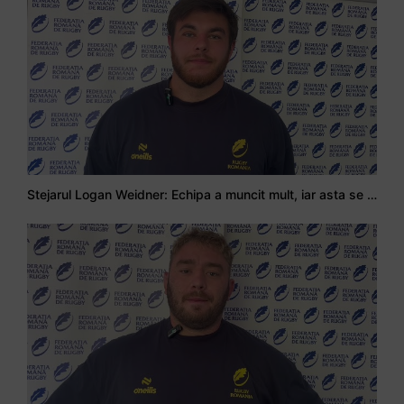
Stejarul Logan Weidner: Echipa a muncit mult, iar asta se va vedea în meciurile de la Nations Cup