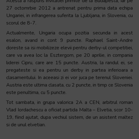
Acesta a raspuns invitatiei primite de la Budapesta, iar pe
27 octomrbie 2012 a antrenat pentru prima data echipa
Ungariei, in infrangerea suferita la Ljubljana, in Slovenia, cu
scorul de 8-7.
Actualmente, Ungaria ocupa pozitia secunda in acest
esalon, avand in cont 9 puncte. Raphael Saint-Andre
doreste sa isi mobilizeze elevii pentru derby-ul competitiei,
care va avea loc la Esztergom, pe 20 aprilie, in compania
liderei Cipru, care are 15 puncte. Austria, la randul ei, se
pregateste si ea pentru un derby in partea inferioara a
clasamentului. In aceeasi zi ei vor juca pe terenul Sloveniei.
Austria este ultima clasata, cu 2 puncte, in timp ce Slovenia
este penultima, cu 5 puncte.
Tot sambata, in grupa valorica 2A a CEN, arbitrul roman
Vlad Iordachescu a oficiat partida Malta – Elvetia, scor 10-
19, fiind ajutat, dupa vechiul sistem, de un asistent maltez
si de unul elvetian.