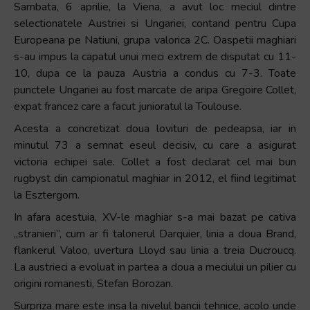
Sambata, 6 aprilie, la Viena, a avut loc meciul dintre
selectionatele Austriei si Ungariei, contand pentru Cupa
Europeana pe Natiuni, grupa valorica 2C. Oaspetii maghiari
s-au impus la capatul unui meci extrem de disputat cu 11-
10, dupa ce la pauza Austria a condus cu 7-3. Toate
punctele Ungariei au fost marcate de aripa Gregoire Collet,
expat francez care a facut junioratul la Toulouse.
Acesta a concretizat doua lovituri de pedeapsa, iar in
minutul 73 a semnat eseul decisiv, cu care a asigurat
victoria echipei sale. Collet a fost declarat cel mai bun
rugbyst din campionatul maghiar in 2012, el fiind legitimat
la Esztergom.
In afara acestuia, XV-le maghiar s-a mai bazat pe cativa
„stranieri”, cum ar fi talonerul Darquier, linia a doua Brand,
flankerul Valoo, uvertura Lloyd sau linia a treia Ducroucq.
La austrieci a evoluat in partea a doua a meciului un pilier cu
origini romanesti, Stefan Borozan.
Surpriza mare este insa la nivelul bancii tehnice, acolo unde