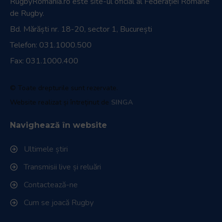
RugbyRomania.ro
este site-ul oficial al Federației Române
de Rugby.
Bd. Mărăști nr. 18-20, sector 1, București
Telefon:
031.1000.500
Fax: 031.1000.400
© Toate drepturile sunt rezervate.
Website realizat și întreținut de
SINGA
Navighează în website
Ultimele știri
Transmisii live și reluări
Contactează-ne
Cum se joacă Rugby