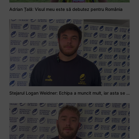
Adrian Țală: Visul meu este să debutez pentru România
Stejarul Logan Weidner: Echipa a muncit mult, iar asta se va vedea în meciurile de la Nations Cup