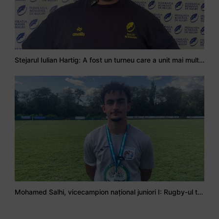
Stejarul Iulian Hartig: A fost un turneu care a unit mai mult echipa
Mohamed Salhi, vicecampion național juniori I: Rugby-ul te învață să accepți și înfrângerile