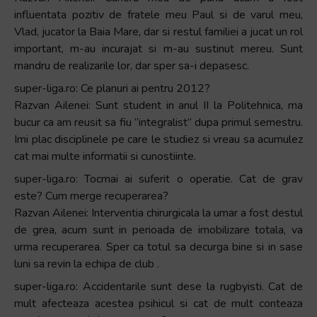
influentata pozitiv de fratele meu Paul si de varul meu,
Vlad, jucator la Baia Mare, dar si restul familiei a jucat un rol
important, m-au incurajat si m-au sustinut mereu. Sunt
mandru de realizarile lor, dar sper sa-i depasesc.
super-liga.ro: Ce planuri ai pentru 2012?
Razvan Ailenei: Sunt student in anul II la Politehnica, ma
bucur ca am reusit sa fiu ”integralist” dupa primul semestru.
Imi plac disciplinele pe care le studiez si vreau sa acumulez
cat mai multe informatii si cunostiinte.
super-liga.ro: Tocmai ai suferit o operatie. Cat de grav
este? Cum merge recuperarea?
Razvan Ailenei: Interventia chirurgicala la umar a fost destul
de grea, acum sunt in perioada de imobilizare totala, va
urma recuperarea. Sper ca totul sa decurga bine si in sase
luni sa revin la echipa de club .
super-liga.ro: Accidentarile sunt dese la rugbyisti. Cat de
mult afecteaza acestea psihicul si cat de mult conteaza