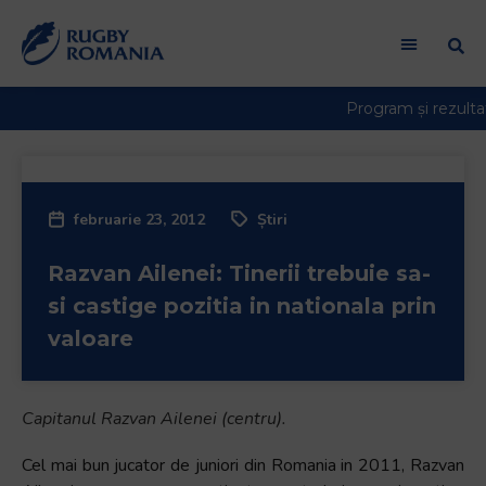
Welcome
to
All
in
One
Accessibility
screen
reader.
februarie 23, 2012
Știri
To
start
Razvan Ailenei: Tinerii trebuie sa-
the
All
si castige pozitia in nationala prin
in
valoare
One
Accessibility
screen
Capitanul Razvan Ailenei (centru).
reader,
press
Cel mai bun jucator de juniori din Romania in 2011, Razvan
"Ctrl