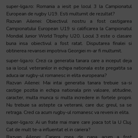
super-liga.ro: Romania a iesit pe locul 3 la Campionatul
European de rugby U19. Esti multumit de rezultat?
Razvan Ailenei: Obiectivul nostru a fost castigarea
Campionatului European U19 si calificarea la Campionatul
Mondial Junior World Trophy U20. Locul 3 este o clasare
buna insa obiectivul a fost ratat. Disputarea finalei si
obtinerea revansei impotriva Georgiei m-ar fi multumit.
super-liga.ro: Crezi ca generatia tanara care a inceput deja
sa ia locul veteranilor in echipa nationala este pregatita sa
aduca iar rugby-ul romanesc in elita europeana?
Razvan Ailenei: Mai intai generatia tanara trebuie sa-si
castige pozitia in echipa nationala prin valoare, atitudine,
caracter, multa munca si multa incredere in fortele proprii.
Nu trebuie sa astepte ca veteranii, care duc greul, sa se
retraga. Cred ca acum rugby-ul romanesc va reveni in elita.
super-liga.ro: Ai un frate mai mare care joaca tot la U Cluj.
Cat de mult te-a influentat el in cariera?
Razvan Ailenei: Cariera mea de pana acum a fost