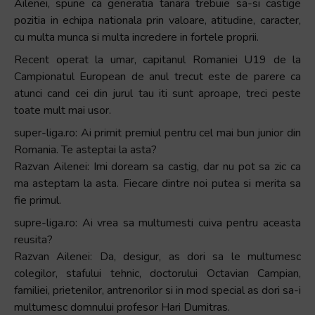
Ailenei, spune ca generatia tanara trebuie sa-si castige
+
pozitia in echipa nationala prin valoare, atitudine, caracter,
/".
cu multa munca si multa incredere in fortele proprii.
This
Recent operat la umar, capitanul Romaniei U19 de la
shortcut
Campionatul European de anul trecut este de parere ca
activates
atunci cand cei din jurul tau iti sunt aproape, treci peste
the
toate mult mai usor.
screen
reader
super-liga.ro: Ai primit premiul pentru cel mai bun junior din
to
Romania. Te asteptai la asta?
help
Razvan Ailenei: Imi doream sa castig, dar nu pot sa zic ca
you
ma asteptam la asta. Fiecare dintre noi putea si merita sa
navigate
fie primul.
and
supre-liga.ro: Ai vrea sa multumesti cuiva pentru aceasta
interact
reusita?
with
Razvan Ailenei: Da, desigur, as dori sa le multumesc
the
colegilor, stafului tehnic, doctorului Octavian Campian,
content.
familiei, prietenilor, antrenorilor si in mod special as dori sa-i
multumesc domnului profesor Hari Dumitras.