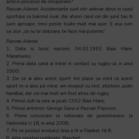
asta in procesul de recuperare?
Razvan Ailenei: Accidentarile sunt intr-adevar dese in cazul
sportului cu balonul oval, dar atunci cand cei din jurul tau iti
sunt aproape, treci peste toate mult mai usor. E asa cum
se zice „ce nu te doboara, te face mai puternic”.
Razvan Ailenei
1. Data si locul nasterii: 04.02.1992 Baia Mare,
Maramures;
2. Prima data cand ai intrat in contact cu rugby-ul: in anul
2000;
3. De ce ai ales acest sport: Imi place sa cred ca acest
sport m-a ales pe mine; am inceput cu inot, atletism, putin
handbal, dar cel mai mult am fost atras de rugby.
4. Primul club la care ai jucat: CSS2 Baia Mare;
5. Primul antrenor: George Sava si Razvan Popovici;
6. Prima convocare la nationala de juniori/seniori: la
Nationala U 18, in anul 2008;
7. Pe ce posturi evoluezi: linia a III-a Flanker, Nr.8;
8. Alte sporturi preferate: Baschet;