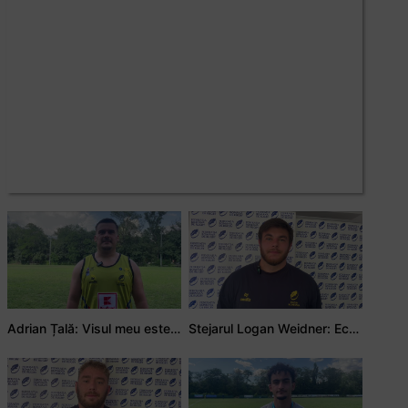
Adrian Țală: Visul meu este să debutez pentru România
Stejarul Logan Weidner: Echipa a muncit mult, iar asta se va vedea în meciurile de la Nations Cup