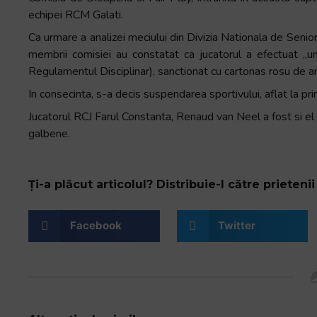
+
echipei RCM Galati.
/".
Ca urmare a analizei meciului din Divizia Nationala de Seniori
This
membrii comisiei au constatat ca jucatorul a efectuat „un p
shortcut
Regulamentul Disciplinar), sanctionat cu cartonas rosu de arbit
activates
In consecinta, s-a decis suspendarea sportivului, aflat la p
the
screen
Jucatorul RCJ Farul Constanta, Renaud van Neel a fost si 
reader
galbene.
to
help
you
Ți-a plăcut articolul? Distribuie-l către prietenii 
navigate
and
Facebook
Twitter
interact
with
the
content.