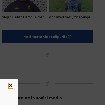
Stejarul Iulian Hartig: A fost un turneu care a unit mai mult echipa
Mohamed Salhi, vicecampion național juniori I: Rugby-ul te învață să accepți și înfrângerile
Vezi toate videoclipurile
Urmărește-ne în social media