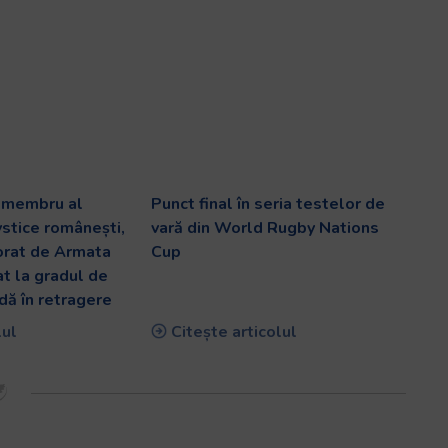
v membru al
Punct final în seria testelor de
ystice românești,
vară din World Rugby Nations
orat de Armata
Cup
at la gradul de
dă în retragere
lul
Citește articolul