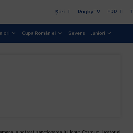
Știri
RugbyTV
FRR
T
niori
Cupa României
Sevens
Juniori
tamana, a hotarat sanctionarea lui Ionut Cosmiuc, jucator al