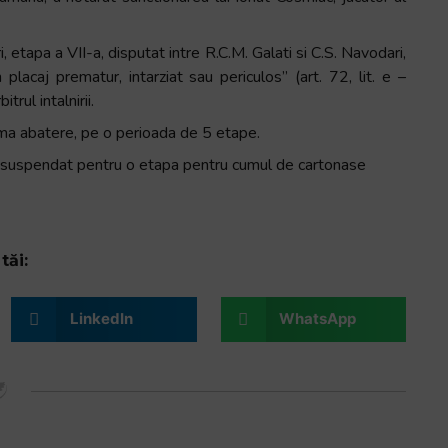
, etapa a VII-a, disputat intre R.C.M. Galati si C.S. Navodari,
lacaj prematur, intarziat sau periculos” (art. 72, lit. e –
rul intalnirii.
rima abatere, pe o perioada de 5 etape.
el suspendat pentru o etapa pentru cumul de cartonase
tăi:
LinkedIn
WhatsApp