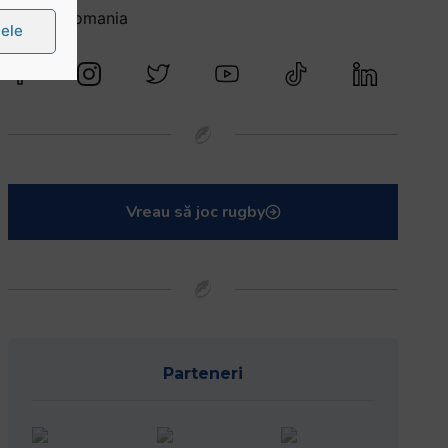
@rugbyromania
țele
Vreau să joc rugby
Parteneri