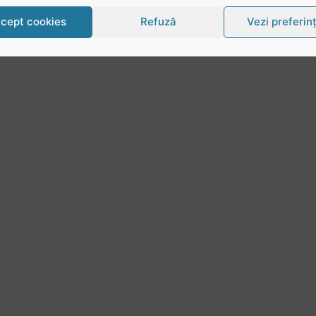
cept cookies
Refuză
Vezi preferin