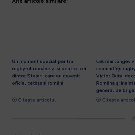
Alte articole similare:
Un moment special pentru
Cel mai longevi
rugby-ul românesc și pentru trei
comunității rugb
dintre Stejari, care au devenit
Victor Guțu, dec
oficial cetățeni români
Română și înaint
general de briga
Citește articolul
Citește artico