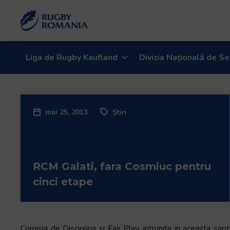
Welcome
to
All
in
One
Liga de Rugby Kaufland
Divizia Națională de Se
Accessibility
screen
reader.
To
mai 25, 2013
Știri
start
the
All
in
RCM Galati, fara Cosmiuc pentru
One
Accessibility
cinci etape
screen
reader,
press
"Ctrl
Comisia de Disciplina si Fair Play, intrunita in aceasta sap