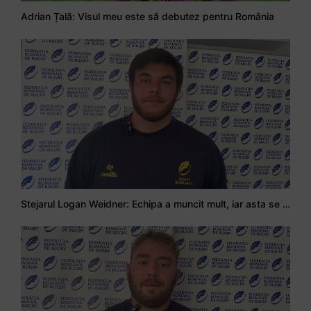
Adrian Țală: Visul meu este să debutez pentru România
Stejarul Logan Weidner: Echipa a muncit mult, iar asta se va vedea în meciurile de la Nations Cup