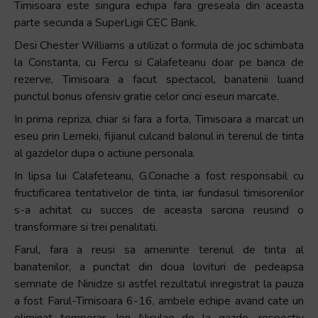
Timisoara este singura echipa fara greseala din aceasta
parte secunda a SuperLigii CEC Bank.
Desi Chester Williams a utilizat o formula de joc schimbata
la Constanta, cu Fercu si Calafeteanu doar pe banca de
rezerve, Timisoara a facut spectacol, banatenii luand
punctul bonus ofensiv gratie celor cinci eseuri marcate.
In prima repriza, chiar si fara a forta, Timisoara a marcat un
eseu prin Lemeki, fijianul culcand balonul in terenul de tinta
al gazdelor dupa o actiune personala.
In lipsa lui Calafeteanu, G.Conache a fost responsabil cu
fructificarea tentativelor de tinta, iar fundasul timisorenilor
s-a achitat cu succes de aceasta sarcina reusind o
transformare si trei penalitati.
Farul, fara a reusi sa ameninte terenul de tinta al
banatenilor, a punctat din doua lovituri de pedeapsa
semnate de Ninidze si astfel rezultatul inregistrat la pauza
a fost Farul-Timisoara 6-16, ambele echipe avand cate un
eliminat temporar, Ion Niculae de la gazde, respectiv