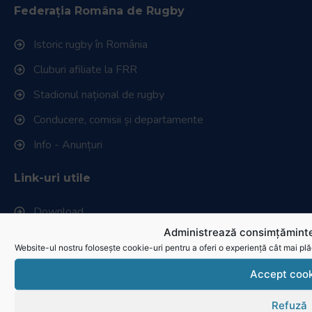
Federația Româna de Rugby
Istoric rugby în România
Cluburi afiliate la FRR
Stadionul național de rugby
Conducere, comisii și departamente
Info - Anunțuri
Link-uri utile
Download
Administrează consimțăminte
Politica de utilizare cookies
Website-ul nostru folosește cookie-uri pentru a oferi o experiență cât mai plă
Accept cook
Refuză