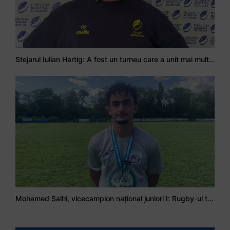
Stejarul Iulian Hartig: A fost un turneu care a unit mai mult echipa
Mohamed Salhi, vicecampion național juniori I: Rugby-ul te învață să accepți și înfrângerile