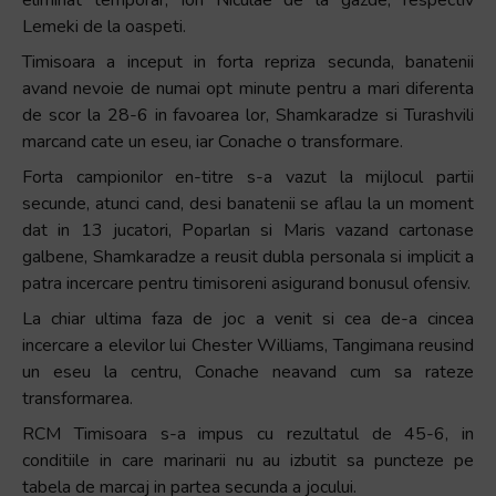
Lemeki de la oaspeti.
Timisoara a inceput in forta repriza secunda, banatenii
avand nevoie de numai opt minute pentru a mari diferenta
de scor la 28-6 in favoarea lor, Shamkaradze si Turashvili
marcand cate un eseu, iar Conache o transformare.
Forta campionilor en-titre s-a vazut la mijlocul partii
secunde, atunci cand, desi banatenii se aflau la un moment
dat in 13 jucatori, Poparlan si Maris vazand cartonase
galbene, Shamkaradze a reusit dubla personala si implicit a
patra incercare pentru timisoreni asigurand bonusul ofensiv.
La chiar ultima faza de joc a venit si cea de-a cincea
incercare a elevilor lui Chester Williams, Tangimana reusind
un eseu la centru, Conache neavand cum sa rateze
transformarea.
RCM Timisoara s-a impus cu rezultatul de 45-6, in
conditiile in care marinarii nu au izbutit sa puncteze pe
tabela de marcaj in partea secunda a jocului.