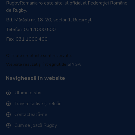
RugbyRomania.ro
este site-ul oficial al Federației Române
de Rugby.
Bd. Mărăști nr. 18-20, sector 1, București
Telefon:
031.1000.500
Fax: 031.1000.400
© Toate drepturile sunt rezervate.
Website realizat și întreținut de
SINGA
Navighează în website
Ultimele știri
Transmisii live și reluări
Contactează-ne
Cum se joacă Rugby