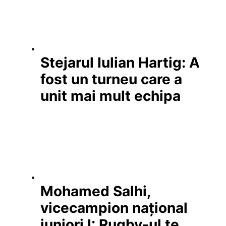
Stejarul Iulian Hartig: A
fost un turneu care a
unit mai mult echipa
Mohamed Salhi,
vicecampion național
juniori I: Rugby-ul te