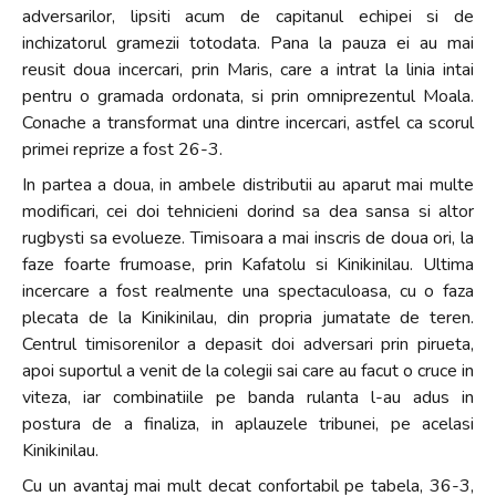
adversarilor, lipsiti acum de capitanul echipei si de
inchizatorul gramezii totodata. Pana la pauza ei au mai
reusit doua incercari, prin Maris, care a intrat la linia intai
pentru o gramada ordonata, si prin omniprezentul Moala.
Conache a transformat una dintre incercari, astfel ca scorul
primei reprize a fost 26-3.
In partea a doua, in ambele distributii au aparut mai multe
modificari, cei doi tehnicieni dorind sa dea sansa si altor
rugbysti sa evolueze. Timisoara a mai inscris de doua ori, la
faze foarte frumoase, prin Kafatolu si Kinikinilau. Ultima
incercare a fost realmente una spectaculoasa, cu o faza
plecata de la Kinikinilau, din propria jumatate de teren.
Centrul timisorenilor a depasit doi adversari prin pirueta,
apoi suportul a venit de la colegii sai care au facut o cruce in
viteza, iar combinatiile pe banda rulanta l-au adus in
postura de a finaliza, in aplauzele tribunei, pe acelasi
Kinikinilau.
Cu un avantaj mai mult decat confortabil pe tabela, 36-3,