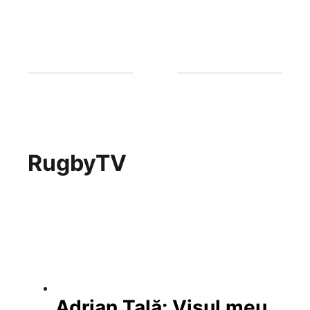
RugbyTV
Adrian Țală: Visul meu