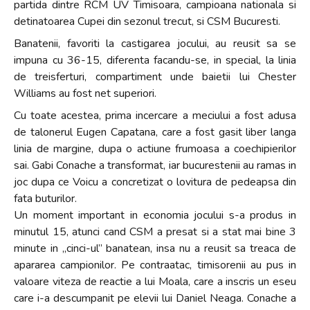
partida dintre RCM UV Timisoara, campioana nationala si
detinatoarea Cupei din sezonul trecut, si CSM Bucuresti.
Banatenii, favoriti la castigarea jocului, au reusit sa se
impuna cu 36-15, diferenta facandu-se, in special, la linia
de treisferturi, compartiment unde baietii lui Chester
Williams au fost net superiori.
Cu toate acestea, prima incercare a meciului a fost adusa
de talonerul Eugen Capatana, care a fost gasit liber langa
linia de margine, dupa o actiune frumoasa a coechipierilor
sai. Gabi Conache a transformat, iar bucurestenii au ramas in
joc dupa ce Voicu a concretizat o lovitura de pedeapsa din
fata buturilor.
Un moment important in economia jocului s-a produs in
minutul 15, atunci cand CSM a presat si a stat mai bine 3
minute in „cinci-ul” banatean, insa nu a reusit sa treaca de
apararea campionilor. Pe contraatac, timisorenii au pus in
valoare viteza de reactie a lui Moala, care a inscris un eseu
care i-a descumpanit pe elevii lui Daniel Neaga. Conache a