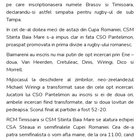
pe care inscriptionasera numele Brasov si Timisoara,
declarandu-si astfel simpatia pentru rugby-ul de sub
Tampa.
In cel de-al doilea meci de astazi din Cupa Romaniei, CSM
Stiinta Baia Mare s-a impus clar in fata CSO Pantelimon,
proaspat promovata in prima divizie a rugby-ului romanesc.
Baimarenii au inscris nu mai putin de opt incercari prin Ene –
doua, Van Heerden, Cretuleac, Dinis, Wiringi, Dico si
Morrell.
Mijlocasul la deschidere al zimbrilor, neo-zeelandezul
Michael Wiringi a transformat sase din cele opt incercari.
Jucatorii lui CSO Pantelimon au inscris si ei de doua ori,
ambele incercari fiind transformate, dar si doua lovituri de
pedeapsa. Scorul final al partidei a fost 52-20.
RCM Timisoara si CSM Stiinta Baia Mare se alatura echipei
CSA Steaua in semifinalele Cupei Romaniei. Cea de-a
patra semifinalista o vom afla maine, de la ora 11.00, cand