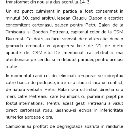
transformat din nou si a dus scorul la 14-3.
Un alt punct culminant in partida a fost consemnat in
minutul 30, cand arbitrul iesean Claudiu Clapon a acordat
concomitent cartonasul galben pentru Petru Balan, de la
Timisoara, si Bogdan Petreanu, capitanul celor de la CSM
Bucuresti. Cei doi s-au facut vinovati de o altercatie, dupa o
gramada ordonata in apropierea linie de 22 de metri
aparate de CSM-isti. De mentionat ca arbitrul ii mai
atentionase pe cei doi si in debutul partidei, pentru acelasi
motiv.
In momentul cand cei doi eliminati temporar se indreptau
catre banca de pedepse, intre ei a izbucnit inca un conflict,
de natura verbala. Petru Balan si-a schimbat directia si a
mers catre Petreanu, care l-a impins cu pumnii in piept pe
fostul international. Pentru acest gest, Petreanu a vazut
direct cartonasul rosu, lasandu-si echipa in inferioritate
numerica aproape o ora.
Campionii au profitat de degringolada aparuta in randurile