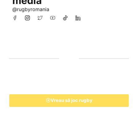
media
@rugbyromania
Vreau să joc rugby